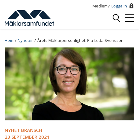
Hoppa
Medlem?
Logga in
till
Logga
huvudinnehåll
Mobi
in
Menu
Breadcrumb
Hem
Nyheter
Årets Mäklarpersonlighet: Pia-Lotta Svensson
NYHET BRANSCH
23 SEPTEMBER 2021