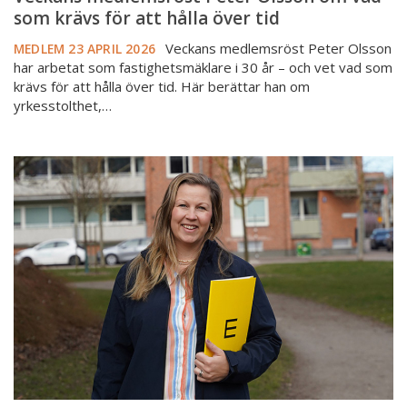
som krävs för att hålla över tid
Veckans medlemsröst Peter Olsson
MEDLEM
23 APRIL 2026
har arbetat som fastighetsmäklare i 30 år – och vet vad som
krävs för att hålla över tid. Här berättar han om
yrkesstolthet,…
Veckans
medlemsröst
Frida
Svahn:
“Det
borde
branschen
lyfta
fram
ännu
mer”