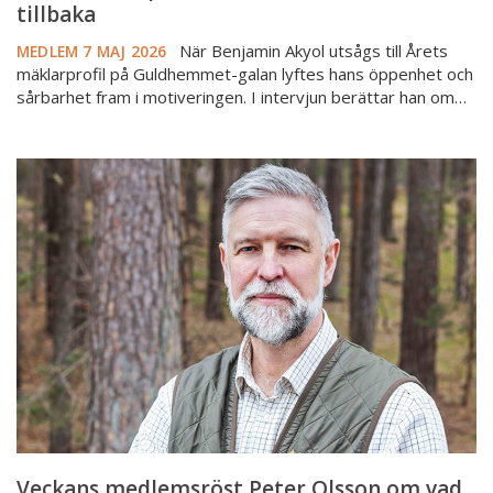
tillbaka
När Benjamin Akyol utsågs till Årets
MEDLEM
7 MAJ 2026
mäklarprofil på Guldhemmet-galan lyftes hans öppenhet och
sårbarhet fram i motiveringen. I intervjun berättar han om…
Veckans
medlemsröst
Peter
Olsson
om
vad
som
krävs
för
att
hålla
över
tid
Veckans medlemsröst Peter Olsson om vad