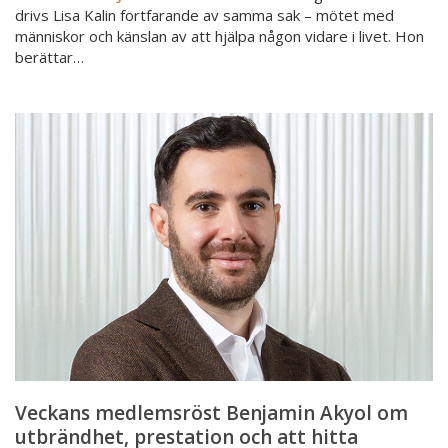
drivs Lisa Kalin fortfarande av samma sak – mötet med
människor och känslan av att hjälpa någon vidare i livet. Hon
berättar…
Veckans
medlemsröst
Benjamin
Akyol
om
utbrändhet,
prestation
och
att
hitta
tillbaka
Veckans medlemsröst Benjamin Akyol om
utbrändhet, prestation och att hitta