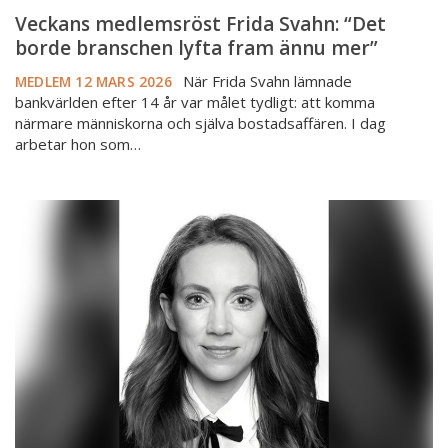
Veckans medlemsröst Frida Svahn: “Det
borde branschen lyfta fram ännu mer”
När Frida Svahn lämnade
MEDLEM
12 MARS 2026
bankvärlden efter 14 år var målet tydligt: att komma
närmare människorna och själva bostadsaffären. I dag
arbetar hon som…
Veckans
medlemsröst
Sara
Persson:
“Listan
på
administrativa
uppgifter
blir
längre
för