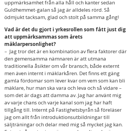
uppmärksamhet från alla håll och kanter sedan
Guldhemmet-galan så jag är alldeles rörd. Så
ödmjukt tacksam, glad och stolt på samma gång!
Vad är det du gjort i yrkesrollen som fått just dig
att uppmärksammas som årets
mäklarpersonlighet?
– Jag tror det är en kombination av flera faktorer där
den gemensamma nämnaren är att utmana
traditionella åsikter om vår bransch, både externt
men även internt i mäklarkåren. Det finns ett gäng
gamla fördomar som lever kvar om vem som kan bli
mäklare, hur man ska vara och leva och så vidare –
som det är dags att damma av. Jag har använt mig
av varje chans och varje kanal som jag har haft
tillgång till. Internt på Fastighetsbyrån så föreläser
jag om allt från introduktionsutbildningar till
säljträningar och delar med mig så mycket jag kan.