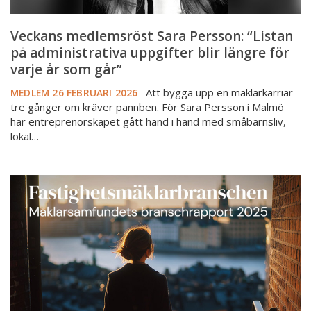
varje
år
Veckans medlemsröst Sara Persson: “Listan
som
på administrativa uppgifter blir längre för
går”
varje år som går”
Att bygga upp en mäklarkarriär
MEDLEM
26 FEBRUARI 2026
tre gånger om kräver pannben. För Sara Persson i Malmö
har entreprenörskapet gått hand i hand med småbarnsliv,
lokal…
Branschrapporten
2025
-
över
hälften
upplever
hög
stress