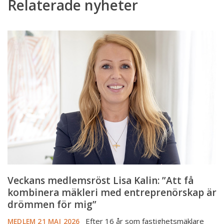
Relaterade nyheter
Veckans
medlemsröst
Lisa
Kalin:
”Att
få
kombinera
mäkleri
med
entreprenörskap
är
drömmen
för
Veckans medlemsröst Lisa Kalin: ”Att få
mig”
kombinera mäkleri med entreprenörskap är
drömmen för mig”
Efter 16 år som fastighetsmäklare
MEDLEM
21 MAJ 2026