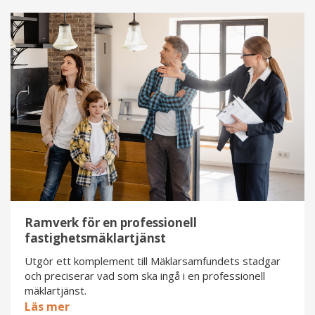
Ramverk
för
en
professionell
fastighetsmäklartjänst
Ramverk för en professionell
fastighetsmäklartjänst
Utgör ett komplement till Mäklarsamfundets stadgar
och preciserar vad som ska ingå i en professionell
mäklartjänst.
Läs mer