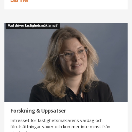
Läs mer
Forskning
&
Uppsatser
Forskning & Uppsatser
Intresset för fastighetsmäklarens vardag och
förutsättningar växer och kommer inte minst från