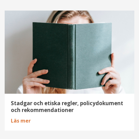
Stadgar
och
etiska
regler,
policydokument
och
rekommendationer
Stadgar och etiska regler, policydokument
och rekommendationer
Läs mer