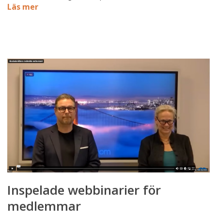
Läs mer
Inspelade
webbinarier
för
medlemmar
Inspelade webbinarier för
medlemmar