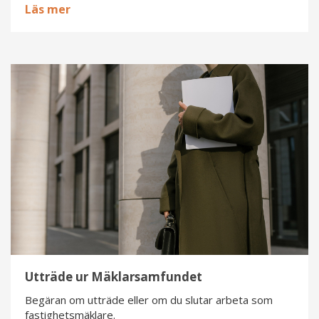
Läs mer
Utträde
ur
Mäklarsamfundet
Utträde ur Mäklarsamfundet
Begäran om utträde eller om du slutar arbeta som
fastighetsmäklare.