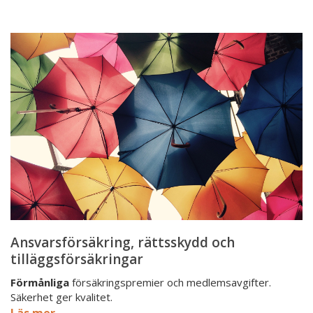
Ansvarsförsäkring,
rättsskydd
och
tilläggsförsäkringar
Ansvarsförsäkring, rättsskydd och
tilläggsförsäkringar
Förmånliga
försäkringspremier och medlemsavgifter.
Säkerhet ger kvalitet.
Läs mer