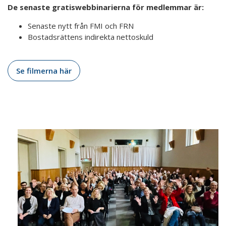
De senaste gratiswebbinarierna för medlemmar är:
Senaste nytt från FMI och FRN
Bostadsrättens indirekta nettoskuld
Se filmerna här
Kretsar
-
Mäklarsamfundet
på
lokal
nivå