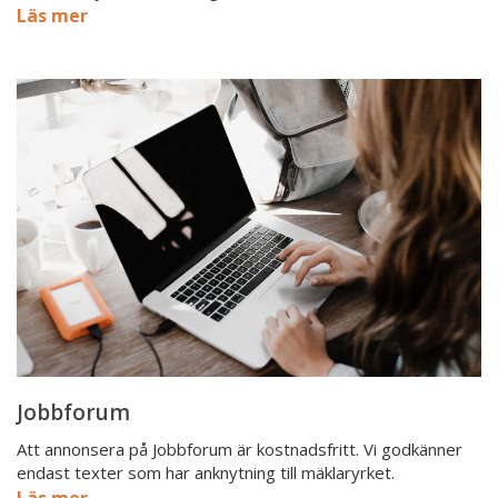
Läs mer
Jobbforum
Jobbforum
Att annonsera på Jobbforum är kostnadsfritt. Vi godkänner
endast texter som har anknytning till mäklaryrket.
Läs mer