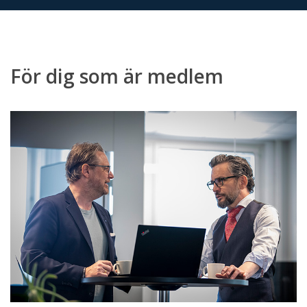
För dig som är medlem
Mäklarsamfundets
jurister