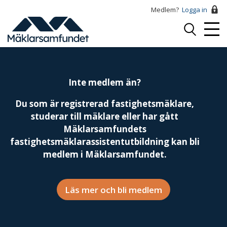
Hoppa
Medlem?
Logga in
till
Logga
huvudinnehåll
Mobi
in
Menu
Inte medlem än?
Du som är registrerad fastighetsmäklare,
studerar till mäklare eller har gått
Mäklarsamfundets
fastighetsmäklarassistentutbildning kan bli
medlem i Mäklarsamfundet.
Läs mer och bli medlem