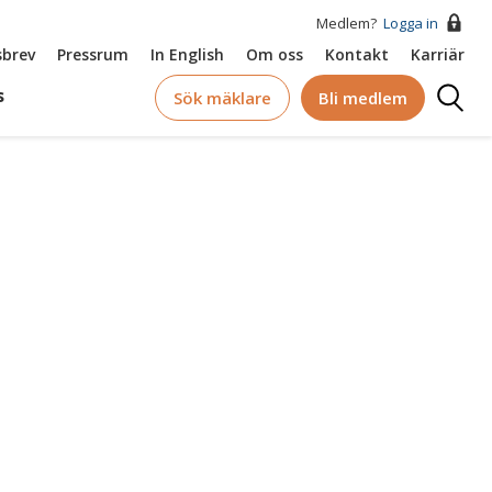
Medlem?
Logga in
brev
Pressrum
In English
Om oss
Kontakt
Karriär
Logga
s
Sök mäklare
Bli medlem
in