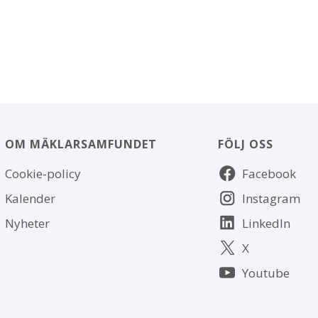
OM MÄKLARSAMFUNDET
FÖLJ OSS
Om
Följ
Cookie-policy
Facebook
webbplatsen
oss
Kalender
Instagram
Nyheter
LinkedIn
X
Youtube