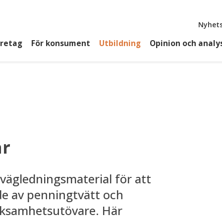
Top
Nyhets
öretag
För konsument
Utbildning
Opinion och analy
ar
vägledningsmaterial för att
de av penningtvätt och
erksamhetsutövare. Här