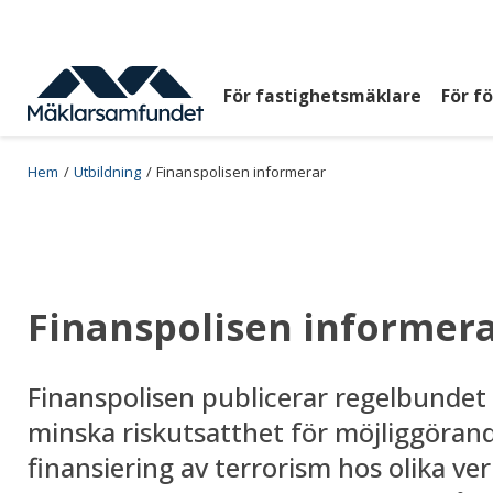
Hoppa
till
huvudinnehåll
För fastighetsmäklare
För f
Huvudmeny
top
Breadcrumb
Hem
Utbildning
Finanspolisen informerar
Finanspolisen informer
Finanspolisen publicerar regelbundet 
minska riskutsatthet för möjliggöran
finansiering av terrorism hos olika v