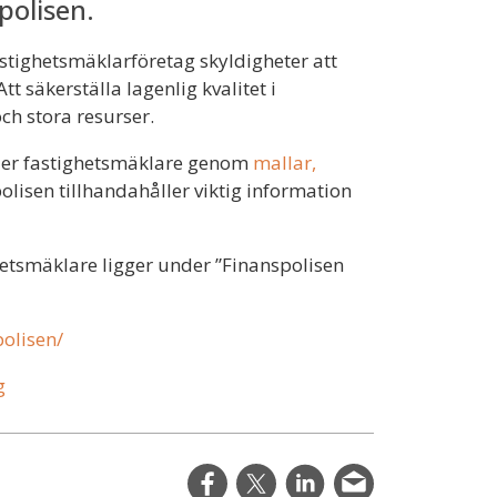
polisen.
stighetsmäklarföretag skyldigheter att
t säkerställa lagenlig kvalitet i
ch stora resurser.
r er fastighetsmäklare genom
mallar,
lisen tillhandahåller viktig information
hetsmäklare ligger under ”Finanspolisen
polisen/
g