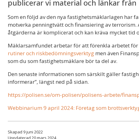
publicerar vi material och länkar från 
Som en följd av den nya fastighetsmäklarlagen har fa
motverka penningtvätt och finansiering av terrorism. At
åtgärderna är komplicerat och kan kräva mycket tid o
Mäklarsamfundet arbetar för att förenkla arbetet fö
rutiner och riskbedömningsverktyg
men även Finanspo
som du som fastighetsmäklare bör ta del av.
Den senaste informationen som särskilt gäller fastig
informerar”, längst ned på sidan.
https://polisen.se/om-polisen/polisens-arbete/finans
Webbinarium 9 april 2024: Företag som brottsverkty
Skapad 9 juni 2022
Uppdaterad 20 mars 2024