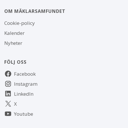
OM MÄKLARSAMFUNDET
Om
Cookie-policy
webbplatsen
Kalender
Nyheter
FÖLJ OSS
Följ
Facebook
oss
Instagram
LinkedIn
X
Youtube