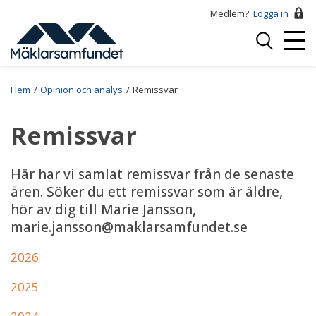
Hoppa
Medlem?
Logga in
till
Logga
huvudinnehåll
Mobi
in
Menu
Breadcrumb
Hem
Opinion och analys
Remissvar
Remissvar
Här har vi samlat remissvar från de senaste
åren. Söker du ett remissvar som är äldre,
hör av dig till Marie Jansson,
marie.jansson@maklarsamfundet.se
2026
2025