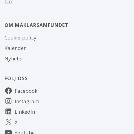
här
.
OM MÄKLARSAMFUNDET
Om
Cookie-policy
webbplatsen
Kalender
Nyheter
FÖLJ OSS
Följ
Facebook
oss
Instagram
LinkedIn
X
Youtube