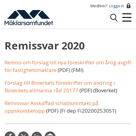
Hoppa
Medlem?
Logga in
till
Logga
huvudinnehåll
Mobi
in
Menu
Remissvar 2020
Remiss om förslag till nya föreskrifter om årlig avgift
för fastighetsmäklare
(PDF) (FMI)
Förslag till Boverkets föreskrifter om ändring i
Boverkets allmänna råd 20177
(PDF) (Boverket)
Remissvar Avskaffad schablonintäkt på
uppskovsbelopp
(PDF) (Fi dep Fi202002530S1)