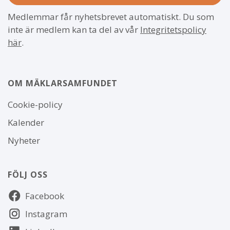
Medlemmar får nyhetsbrevet automatiskt. Du som
inte är medlem kan ta del av vår
Integritetspolicy
här
.
OM MÄKLARSAMFUNDET
Om
Cookie-policy
webbplatsen
Kalender
Nyheter
FÖLJ OSS
Följ
Facebook
oss
Instagram