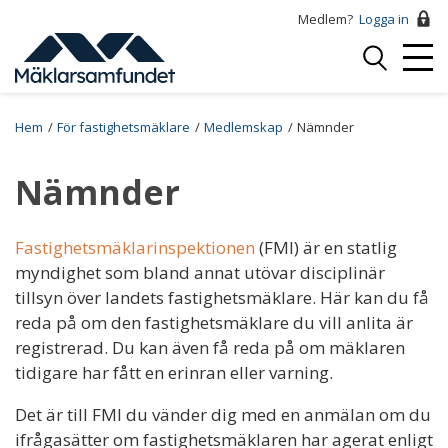
Hoppa
Medlem?
Logga in
till
Logga
huvudinnehåll
Mobi
in
Menu
Breadcrumb
Hem
För fastighetsmäklare
Medlemskap
Nämnder
Nämnder
Fastighetsmäklarinspektionen
(FMI) är en statlig
myndighet som bland annat utövar disciplinär
tillsyn över landets fastighetsmäklare. Här kan du få
reda på om den fastighetsmäklare du vill anlita är
registrerad. Du kan även få reda på om mäklaren
tidigare har fått en erinran eller varning.
Det är till FMI du vänder dig med en anmälan om du
ifrågasätter om fastighetsmäklaren har agerat enligt