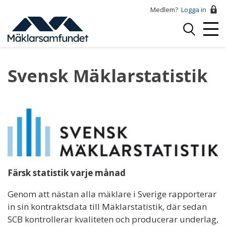
Hoppa
Medlem?
Logga in
till
Logga
huvudinnehåll
Mobi
in
Menu
Svensk Mäklarstatistik
Färsk statistik varje månad
Genom att nästan alla mäklare i Sverige rapporterar
in sin kontraktsdata till Mäklarstatistik, där sedan
SCB kontrollerar kvaliteten och producerar underlag,