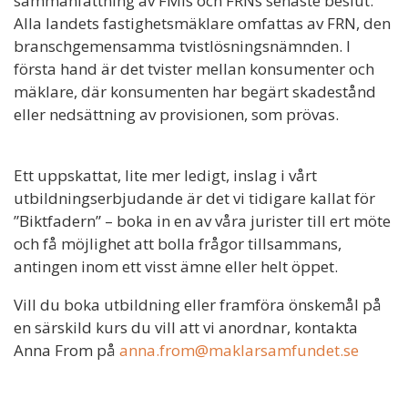
sammanfattning av FMIs och FRNs senaste beslut.
Alla landets fastighetsmäklare omfattas av FRN, den
branschgemensamma tvistlösningsnämnden. I
första hand är det tvister mellan konsumenter och
mäklare, där konsumenten har begärt skadestånd
eller nedsättning av provisionen, som prövas.
Ett uppskattat, lite mer ledigt, inslag i vårt
utbildningserbjudande är det vi tidigare kallat för
”Biktfadern” – boka in en av våra jurister till ert möte
och få möjlighet att bolla frågor tillsammans,
antingen inom ett visst ämne eller helt öppet.
Vill du boka utbildning eller framföra önskemål på
en särskild kurs du vill att vi anordnar, kontakta
Anna From på
anna.from@maklarsamfundet.se