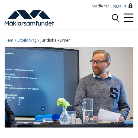
Hoppa
Medlem?
Logga in
till
Logga
huvudinnehåll
Mobi
in
Menu
Breadcrumb
Hem
Utbildning
Juridiska kurser