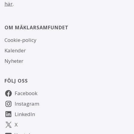
här
.
OM MÄKLARSAMFUNDET
Om
Cookie-policy
webbplatsen
Kalender
Nyheter
FÖLJ OSS
Följ
Facebook
oss
Instagram
LinkedIn
X