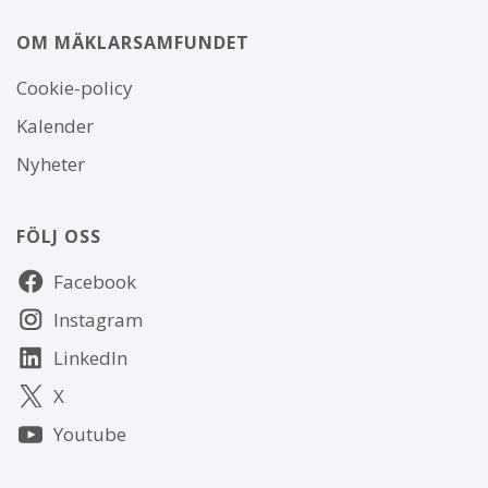
OM MÄKLARSAMFUNDET
Om
Cookie-policy
webbplatsen
Kalender
Nyheter
FÖLJ OSS
Följ
Facebook
oss
Instagram
LinkedIn
X
Youtube