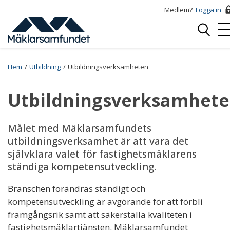
Hoppa
Medlem?
Logga in
till
Logga
huvudinnehåll
Mo
in
Me
Breadcrumb
Hem
Utbildning
Utbildningsverksamheten
Utbildningsverksamhet
Målet med Mäklarsamfundets
utbildningsverksamhet är att vara det
självklara valet för fastighetsmäklarens
ständiga kompetensutveckling.
Branschen förändras ständigt och
kompetensutveckling är avgörande för att förbli
framgångsrik samt att säkerställa kvaliteten i
fastighetsmäklartjänsten. Mäklarsamfundet