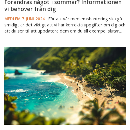
Förändras något i sommar? Informationen
vi behöver från dig
För att vår medlemshantering ska gå
MEDLEM
7 JUNI 2024
smidigt är det viktigt att vi har korrekta uppgifter om dig och
att du ser till att uppdatera dem om du till exempel slutar…
Glad
sommar
önskar
Mäklarsamfundet