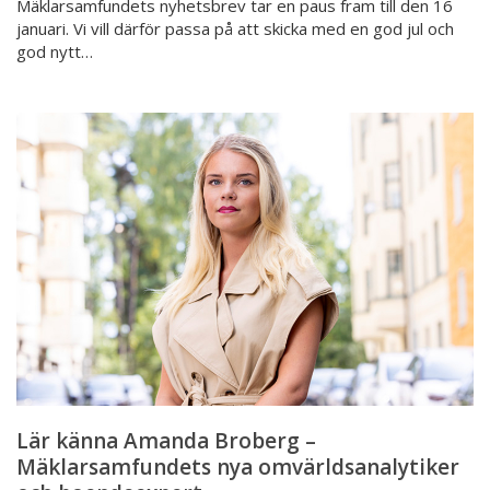
Mäklarsamfundets nyhetsbrev tar en paus fram till den 16
januari. Vi vill därför passa på att skicka med en god jul och
god nytt…
Lär
känna
Amanda
Broberg
–
Mäklarsamfundets
nya
omvärldsanalytiker
och
boendeexpert
Lär känna Amanda Broberg –
Mäklarsamfundets nya omvärldsanalytiker