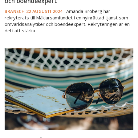
och boendeexpert
Amanda Broberg har
BRANSCH
22 AUGUSTI 2024
rekryterats till Mäklarsamfundet i en nyinrättad tjänst som
omvärldsanalytiker och boendeexpert. Rekryteringen är en
del i att stärka…
Förändras
något
i
sommar?
Informationen
vi
behöver
från
dig