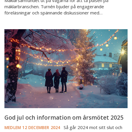
Mäklarsamfundet ut på vägarna för att ta pulsen på
mäklarbranschen. Turnén bjuder på engagerande
föreläsningar och spännande diskussioner med…
God
jul
och
information
om
årsmötet
2025
God jul och information om årsmötet 2025
Så går 2024 mot sitt slut och
MEDLEM
12 DECEMBER 2024