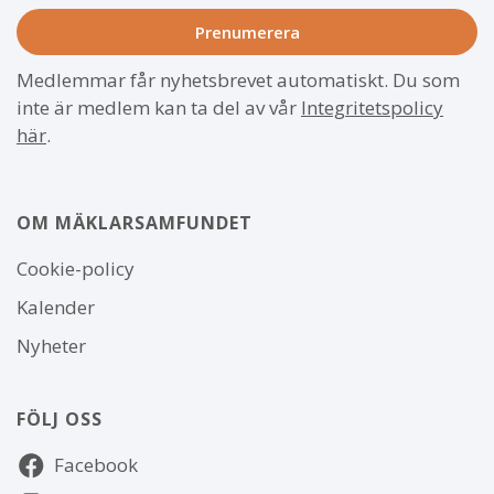
Medlemmar får nyhetsbrevet automatiskt. Du som
inte är medlem kan ta del av vår
Integritetspolicy
här
.
OM MÄKLARSAMFUNDET
Om
Cookie-policy
webbplatsen
Kalender
Nyheter
FÖLJ OSS
Följ
Facebook
oss