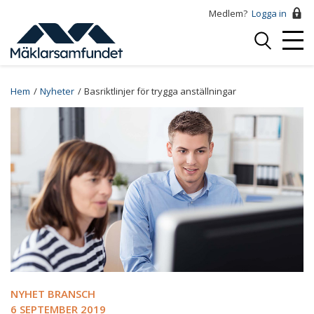
Hoppa
Medlem?
Logga in
till
Logga
huvudinnehåll
Mobi
in
Menu
Breadcrumb
Hem
Nyheter
Basriktlinjer för trygga anställningar
NYHET BRANSCH
6 SEPTEMBER 2019