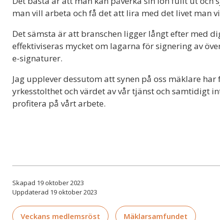
Det bästa är att man kan påverka sin lön fullt ut och 
man vill arbeta och få det att lira med det livet man vi
Det sämsta är att branschen ligger långt efter med di
effektiviseras mycket om lagarna för signering av ö
e-signaturer.
Jag upplever dessutom att synen på oss mäklare har f
yrkesstolthet och värdet av vår tjänst och samtidigt in
profitera på vårt arbete.
Skapad 19 oktober 2023
Uppdaterad 19 oktober 2023
Veckans medlemsröst
Mäklarsamfundet