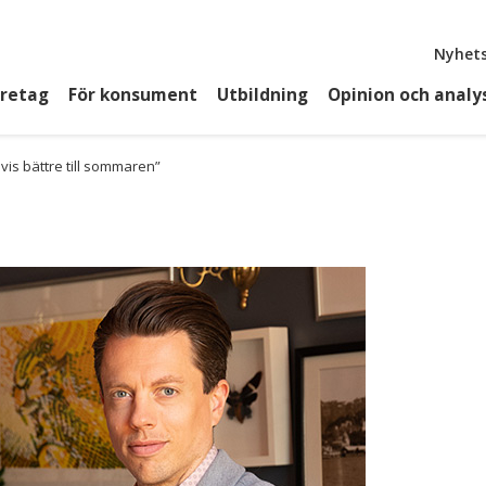
Top
Nyhets
öretag
För konsument
Utbildning
Opinion och analy
is bättre till sommaren”