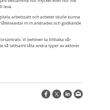
själv bestämma hur mycket eller hur lite
ll leva.
gitala arbetssätt och arbetet skulle kunna
verlåtelseavtal m.m ändrades och godkände
örsämrats. Vi behöver ta tillbaka vår
te så lättsamt låta andra typer av aktörer