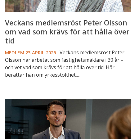
hålla
över
Veckans medlemsröst Peter Olsson
tid
om vad som krävs för att hålla över
tid
Veckans medlemsröst Peter
MEDLEM
23 APRIL 2026
Olsson har arbetat som fastighetsmäklare i 30 år –
och vet vad som krävs för att hålla över tid. Här
berättar han om yrkesstolthet,…
Veckans
medlemsröst
Adi
Aganovic:
Fastighetsmäklare
&