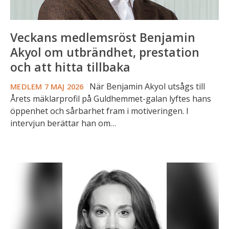
tillbaka
Veckans medlemsröst Benjamin
Akyol om utbrändhet, prestation
och att hitta tillbaka
När Benjamin Akyol utsågs till
MEDLEM
7 MAJ 2026
Årets mäklarprofil på Guldhemmet-galan lyftes hans
öppenhet och sårbarhet fram i motiveringen. I
intervjun berättar han om…
Veckans
medlemsröst
Sara
Persson:
“Listan
på