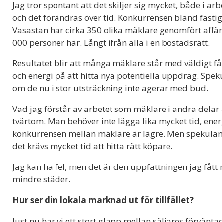
Jag tror spontant att det skiljer sig mycket, både i ar
och det förändras över tid. Konkurrensen bland fastigh
Vasastan har cirka 350 olika mäklare genomfört affäre
000 personer här. Långt ifrån alla i en bostadsrätt.
Resultatet blir att många mäklare står med väldigt få 
och energi på att hitta nya potentiella uppdrag. Speku
om de nu i stor utsträckning inte agerar med bud.
Vad jag förstår av arbetet som mäklare i andra delar a
tvärtom. Man behöver inte lägga lika mycket tid, ener
konkurrensen mellan mäklare är lägre. Men spekulan
det krävs mycket tid att hitta rätt köpare.
Jag kan ha fel, men det är den uppfattningen jag fått
mindre städer.
Hur ser din lokala marknad ut för tillfället?
Just nu har vi ett stort glapp mellan säljares förvänt