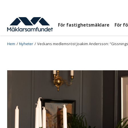
Hoppa
till
huvudinnehåll
För fastighetsmäklare
För f
Huvudmeny
top
Breadcrumb
Hem
Nyheter
Veckans medlemsröst Joakim Andersson: “Gissningsv