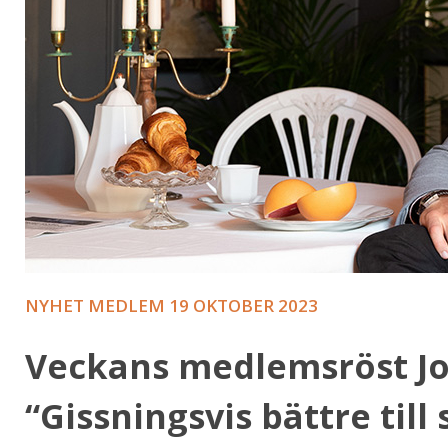
NYHET MEDLEM
19 OKTOBER 2023
Veckans medlemsröst J
“Gissningsvis bättre til