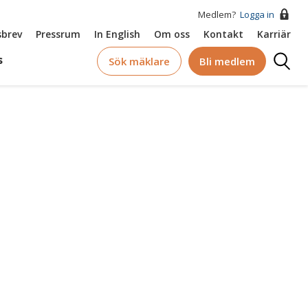
Medlem?
Logga in
brev
Pressrum
In English
Om oss
Kontakt
Karriär
Logga
s
Sök mäklare
Bli medlem
in