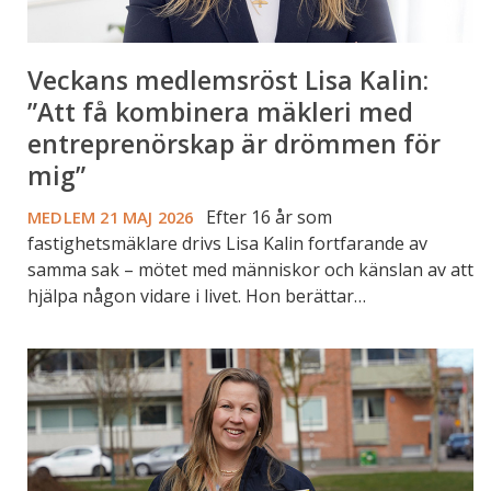
är
drömmen
Veckans medlemsröst Lisa Kalin:
för
mig”
”Att få kombinera mäkleri med
entreprenörskap är drömmen för
mig”
Efter 16 år som
MEDLEM
21 MAJ 2026
fastighetsmäklare drivs Lisa Kalin fortfarande av
samma sak – mötet med människor och känslan av att
hjälpa någon vidare i livet. Hon berättar…
Veckans
medlemsröst
Frida
Svahn:
“Det
borde