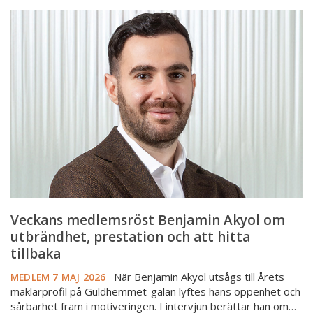
Veckans
medlemsröst
Benjamin
Akyol
om
utbrändhet,
prestation
och
att
hitta
tillbaka
Veckans medlemsröst Benjamin Akyol om
utbrändhet, prestation och att hitta
tillbaka
När Benjamin Akyol utsågs till Årets
MEDLEM
7 MAJ 2026
mäklarprofil på Guldhemmet-galan lyftes hans öppenhet och
sårbarhet fram i motiveringen. I intervjun berättar han om…