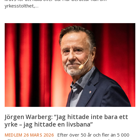
yrkesstolthet,…
Jörgen
Warberg:
“Jag
hittade
inte
bara
ett
yrke
–
jag
hittade
en
livsbana”
Jörgen Warberg: “Jag hittade inte bara ett
yrke – jag hittade en livsbana”
Efter över 50 år och fler än 5 000
MEDLEM
26 MARS 2026