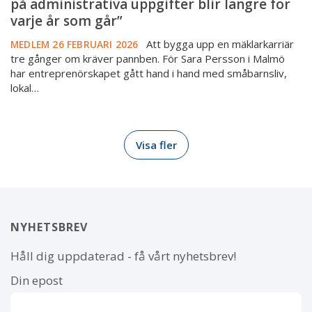
som
på administrativa uppgifter blir längre för
går”
varje år som går”
Att bygga upp en mäklarkarriär
MEDLEM
26 FEBRUARI 2026
tre gånger om kräver pannben. För Sara Persson i Malmö
har entreprenörskapet gått hand i hand med småbarnsliv,
lokal…
Visa fler
NYHETSBREV
Håll dig uppdaterad - få vårt nyhetsbrev!
Din epost