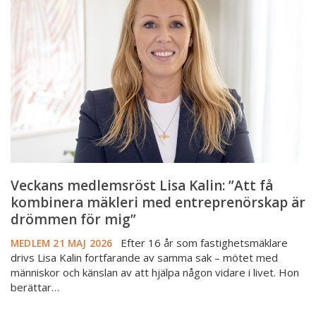
Lisa
Kalin:
”Att
få
kombinera
mäkleri
med
entreprenörskap
är
drömmen
för
Veckans medlemsröst Lisa Kalin: ”Att få
mig”
kombinera mäkleri med entreprenörskap är
drömmen för mig”
Efter 16 år som fastighetsmäklare
MEDLEM
21 MAJ 2026
drivs Lisa Kalin fortfarande av samma sak – mötet med
människor och känslan av att hjälpa någon vidare i livet. Hon
berättar…