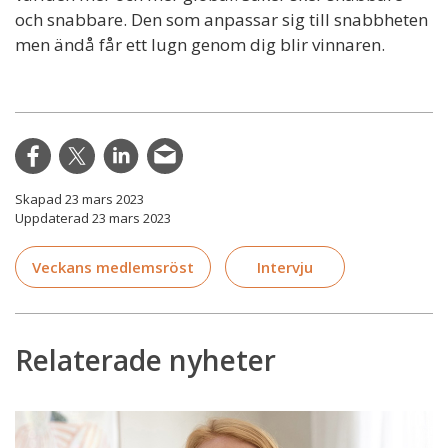
och snabbare. Den som anpassar sig till snabbheten
men ändå får ett lugn genom dig blir vinnaren.
Skapad 23 mars 2023
Uppdaterad 23 mars 2023
Veckans medlemsröst
Intervju
Relaterade nyheter
Veckans
medlemsröst