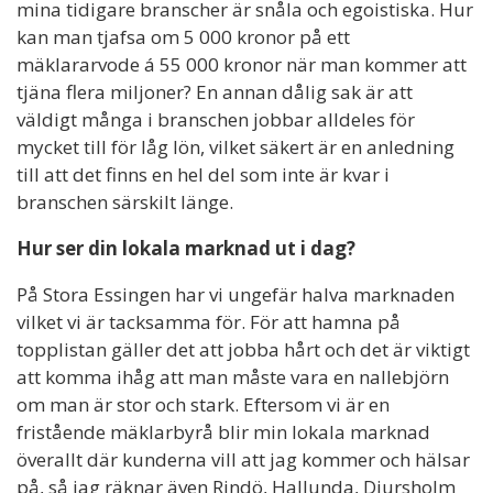
mina tidigare branscher är snåla och egoistiska. Hur
kan man tjafsa om 5 000 kronor på ett
mäklararvode á 55 000 kronor när man kommer att
tjäna flera miljoner? En annan dålig sak är att
väldigt många i branschen jobbar alldeles för
mycket till för låg lön, vilket säkert är en anledning
till att det finns en hel del som inte är kvar i
branschen särskilt länge.
Hur ser din lokala marknad ut i dag?
På Stora Essingen har vi ungefär halva marknaden
vilket vi är tacksamma för. För att hamna på
topplistan gäller det att jobba hårt och det är viktigt
att komma ihåg att man måste vara en nallebjörn
om man är stor och stark. Eftersom vi är en
fristående mäklarbyrå blir min lokala marknad
överallt där kunderna vill att jag kommer och hälsar
på, så jag räknar även Rindö, Hallunda, Djursholm