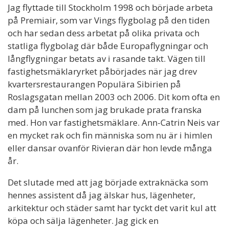
Jag flyttade till Stockholm 1998 och började arbeta
på Premiair, som var Vings flygbolag på den tiden
och har sedan dess arbetat på olika privata och
statliga flygbolag där både Europaflygningar och
långflygningar betats av i rasande takt. Vägen till
fastighetsmäklaryrket påbörjades när jag drev
kvartersrestaurangen Populära Sibirien på
Roslagsgatan mellan 2003 och 2006. Dit kom ofta en
dam på lunchen som jag brukade prata franska
med. Hon var fastighetsmäklare. Ann-Catrin Neis var
en mycket rak och fin människa som nu är i himlen
eller dansar ovanför Rivieran där hon levde många
år.
Det slutade med att jag började extraknäcka som
hennes assistent då jag älskar hus, lägenheter,
arkitektur och städer samt har tyckt det varit kul att
köpa och sälja lägenheter. Jag gick en