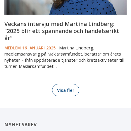
och
händelserikt
år”
Veckans intervju med Martina Lindberg:
"2025 blir ett spännande och händelserikt
år”
Martina Lindberg,
MEDLEM
16 JANUARI 2025
medlemsansvarig på Mäklarsamfundet, berättar om årets
nyheter – från uppdaterade tjänster och kretsaktiviteter till
turnén Mäklarsamfundet…
Visa fler
NYHETSBREV