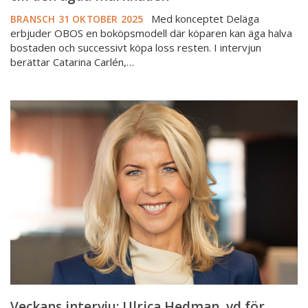
Med konceptet Deläga
BRANSCH
31 OKTOBER 2025
erbjuder OBOS en boköpsmodell där köparen kan äga halva
bostaden och successivt köpa loss resten. I intervjun
berättar Catarina Carlén,…
Veckans
intervju:
Ulrica
Hedman,
vd
för
Fastighetsbyrån
Veckans intervju: Ulrica Hedman, vd för