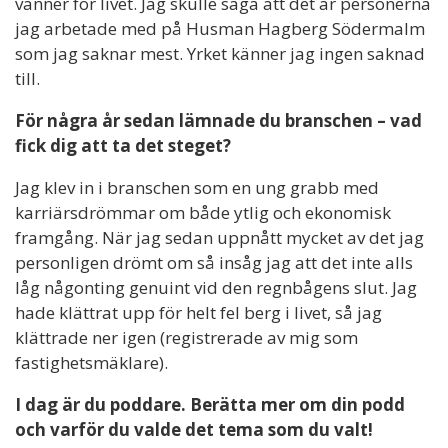
vänner för livet. Jag skulle säga att det är personerna
jag arbetade med på Husman Hagberg Södermalm
som jag saknar mest. Yrket känner jag ingen saknad
till.
För några år sedan lämnade du branschen – vad
fick dig att ta det steget?
Jag klev in i branschen som en ung grabb med
karriärsdrömmar om både ytlig och ekonomisk
framgång. När jag sedan uppnått mycket av det jag
personligen drömt om så insåg jag att det inte alls
låg någonting genuint vid den regnbågens slut. Jag
hade klättrat upp för helt fel berg i livet, så jag
klättrade ner igen (registrerade av mig som
fastighetsmäklare).
I dag är du poddare. Berätta mer om din podd
och varför du valde det tema som du valt!