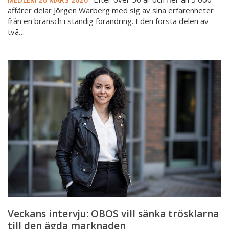
affärer delar Jörgen Warberg med sig av sina erfarenheter
från en bransch i ständig förändring. I den första delen av
två…
Veckans
intervju:
OBOS
vill
sänka
trösklarna
till
den
ägda
marknaden
Veckans intervju: OBOS vill sänka trösklarna
till den ägda marknaden