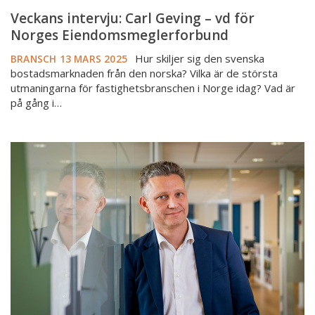
Veckans intervju: Carl Geving – vd för
Norges Eiendomsmeglerforbund
Hur skiljer sig den svenska
BRANSCH
13 MARS 2025
bostadsmarknaden från den norska? Vilka är de största
utmaningarna för fastighetsbranschen i Norge idag? Vad är
på gång i…
Veckans
intervju:
Ole
Hækkerup,
vd
för
Dansk
Ejendomsmæglerforening