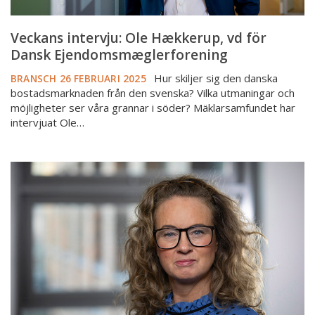
Veckans intervju: Ole Hækkerup, vd för
Dansk Ejendomsmæglerforening
Hur skiljer sig den danska
BRANSCH
26 FEBRUARI 2025
bostadsmarknaden från den svenska? Vilka utmaningar och
möjligheter ser våra grannar i söder? Mäklarsamfundet har
intervjuat Ole…
Veckans
intervju
med
Martina
Lindberg:
"2025
blir
ett
spännande