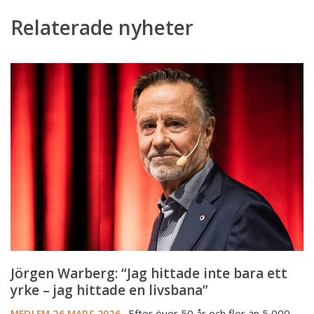
Relaterade nyheter
Jörgen
Warberg:
“Jag
hittade
inte
bara
ett
yrke
–
jag
hittade
en
livsbana”
Jörgen Warberg: “Jag hittade inte bara ett
yrke – jag hittade en livsbana”
Efter över 50 år och fler än 5 000
MEDLEM
26 MARS 2026