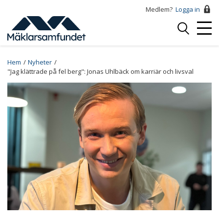
Hoppa
Medlem?
Logga in
till
Logga
huvudinnehåll
Mobi
in
Menu
Breadcrumb
Hem
Nyheter
"Jag klättrade på fel berg": Jonas Uhlbäck om karriär och livsval