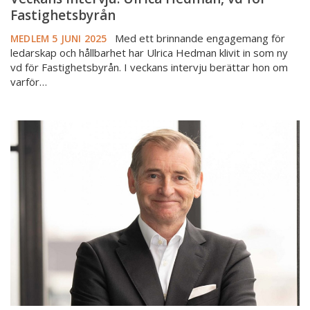
Fastighetsbyrån
Med ett brinnande engagemang för
MEDLEM
5 JUNI 2025
ledarskap och hållbarhet har Ulrica Hedman klivit in som ny
vd för Fastighetsbyrån. I veckans intervju berättar hon om
varför…
Veckans
intervju:
Carl
Geving
–
vd
för
Norges
Eiendomsmeglerforbund