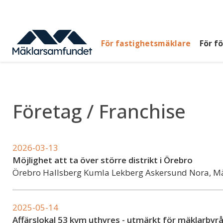
Hoppa
till
huvudinnehåll
För fastighetsmäklare
För f
Huvudmeny
top
Företag / Franchise
2026-03-13
Möjlighet att ta över större distrikt i Örebro
Örebro Hallsberg Kumla Lekberg Askersund Nora, M
2025-05-14
Affärslokal 53 kvm uthyres - utmärkt för mäklarbyr