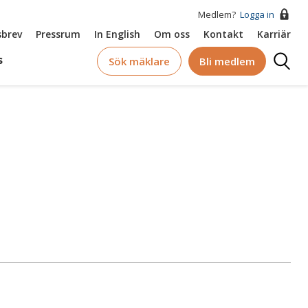
Medlem?
Logga in
brev
Pressrum
In English
Om oss
Kontakt
Karriär
Logga
s
Sök mäklare
Bli medlem
in