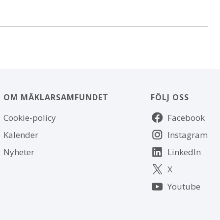
OM MÄKLARSAMFUNDET
FÖLJ OSS
Om
Följ
Cookie-policy
Facebook
webbplatsen
oss
Kalender
Instagram
Nyheter
LinkedIn
X
Youtube