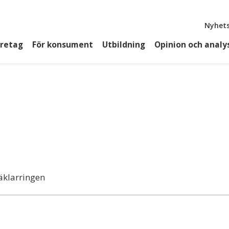
Top
Nyhets
öretag
För konsument
Utbildning
Opinion och analy
äklarringen
å