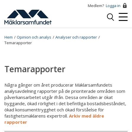
Hoppa
Medlem?
Logga in
till
Logga
huvudinnehåll
Mobi
in
Menu
Breadcrumb
Hem
Opinion och analys
Analyser och rapporter
Temarapporter
Temarapporter
Några gånger om året producerar Mäklarsamfundets
analysavdelning rapporter på de prioriterade områden som
påverkansarbetet utgår ifrån. Dessa områden är ökat
byggande, ökad rörlighet i det befintliga bostadsbeståndet,
ökad konsumenttrygghet och ökad förståelse för
fastighetsmäklarens expertroll.
Arkiv med äldre
rapporter