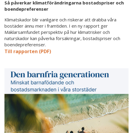
Så påverkar klimatförändringarna bostadspriser och
boendepreferenser
Klimatskador blir vanligare och riskerar att drabba våra
bostäder ännu mer i framtiden. I en ny rapport ger
Mäklarsamfundet perspektiv på hur klimatrisker och
naturskador kan påverka försäkringar, bostadspriser och
boendepreferenser.
Till rapporten (PDF)
Ny
rapport
–
Minskat
barnafödande
och
bostadsmarknaden