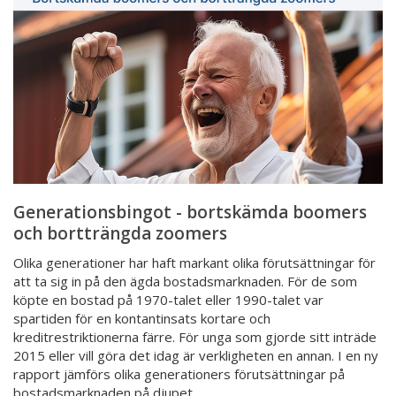
boomers
och
bortträngda
zoomers
Generationsbingot - bortskämda boomers
och bortträngda zoomers
Olika generationer har haft markant olika förutsättningar för
att ta sig in på den ägda bostadsmarknaden. För de som
köpte en bostad på 1970-talet eller 1990-talet var
spartiden för en kontantinsats kortare och
kreditrestriktionerna färre. För unga som gjorde sitt inträde
2015 eller vill göra det idag är verkligheten en annan. I en ny
rapport jämförs olika generationers förutsättningar på
bostadsmarknaden på djupet.