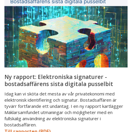
signaturer
-
bostadsaffärens
sista
digitala
pusselbit
Ny rapport: Elektroniska signaturer -
bostadsaffärens sista digitala pusselbit
Idag kan vi sköta det mesta av vår privatekonomi med
elektronisk identifiering och signatur. Bostadsaffären är
tyvärr fortfarande ett undantag. I en ny rapport kartlägger
Mäklarsamfundet utmaningar och möjligheter med en
fullskalig användning av elektroniska signaturer i
bostadsaffären.
Till rapporten (PDF)