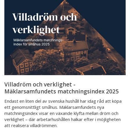
och
verklighet
-
Mäklarsamfundets
matchningsindex
2025
Villadröm och verklighet -
Mäklarsamfundets matchningsindex 2025
Endast en liten del av svenska hushåll har idag råd att köpa
ett genomsnittligt småhus. Mäklarsamfundets nya
matchningsindex visar en växande klyfta mellan dröm och
verklighet – där arbetarhushållen halkar efter i möjligheten
att realisera villadrömmen.