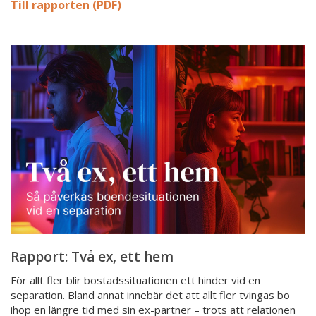
Till rapporten (PDF)
Rapport:
Två
ex,
ett
hem
Rapport: Två ex, ett hem
För allt fler blir bostadssituationen ett hinder vid en
separation. Bland annat innebär det att allt fler tvingas bo
ihop en längre tid med sin ex-partner – trots att relationen