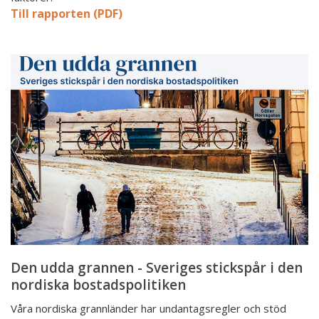
Till rapporten (PDF)
Den
udda
grannen
-
Sveriges
stickspår
i
den
nordiska
bostadspolitiken
Den udda grannen - Sveriges stickspår i den
nordiska bostadspolitiken
Våra nordiska grannländer har undantagsregler och stöd