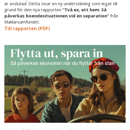
är avslutad. Detta visar en ny undersökning som legat till
grund för den nya rapporten
“Två ex, ett hem: Så
påverkas boendesituationen vid en separation”
från
Mäklarsamfundet.
Till rapporten (PDF)
Flytta
från
storstaden
–
hur
mycket
kan
du
spara?