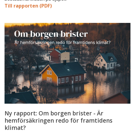
Till rapporten (PDF)
Ny
rapport:
Om
borgen
brister
-
Är
hemförsäkringen
redo
för
framtidens
klimat?
Ny rapport: Om borgen brister - Är
hemförsäkringen redo för framtidens
klimat?