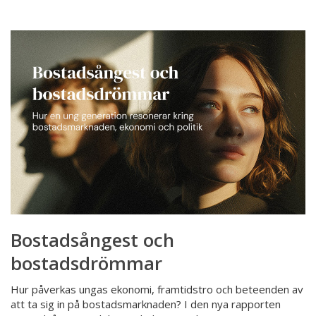
Bostadsångest
och
bostadsdrömmar
Bostadsångest och
bostadsdrömmar
Hur påverkas ungas ekonomi, framtidstro och beteenden av
att ta sig in på bostadsmarknaden? I den nya rapporten