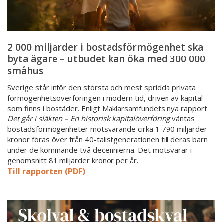
kan
öka
med
300
2 000 miljarder i bostadsförmögenhet ska
000
byta ägare – utbudet kan öka med 300 000
småhus
småhus
Sverige står inför den största och mest spridda privata
förmögenhetsöverföringen i modern tid, driven av kapital
som finns i bostäder. Enligt Mäklarsamfundets nya rapport
Det går i släkten – En historisk kapitalöverföring
väntas
bostadsförmögenheter motsvarande cirka 1 790 miljarder
kronor föras över från 40-talistgenerationen till deras barn
under de kommande två decennierna. Det motsvarar i
genomsnitt 81 miljarder kronor per år.
Till rapporten (PDF)
Ny
rapport:
Skolvalet