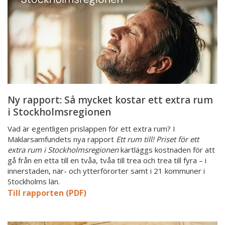
ett
extra
rum
i
Stockholmsregionen
Ny rapport: Så mycket kostar ett extra rum
i Stockholmsregionen
Vad är egentligen prislappen för ett extra rum? I
Mäklarsamfundets nya rapport
Ett rum till! Priset för ett
extra rum i Stockholmsregionen
kartläggs kostnaden för att
gå från en etta till en tvåa, tvåa till trea och trea till fyra – i
innerstaden, när- och ytterförorter samt i 21 kommuner i
Stockholms län.
Till rapporten (PDF)
Stämpelskatten