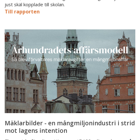
just skäl kopplade till skolan.
Till rapporten
Mäklarbilder
-
en
mångmiljonindustri
i
strid
mot
lagens
intention
Mäklarbilder - en mångmiljonindustri i strid
mot lagens intention