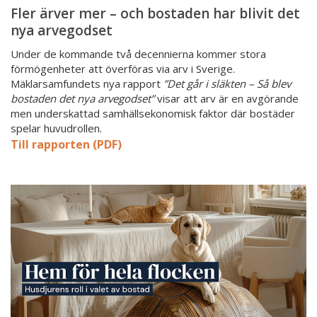
Fler ärver mer – och bostaden har blivit det
nya arvegodset
Under de kommande två decennierna kommer stora
förmögenheter att överföras via arv i Sverige.
Mäklarsamfundets nya rapport
”Det går i släkten – Så blev
bostaden det nya arvegodset”
visar att arv är en avgörande
men underskattad samhällsekonomisk faktor där bostäder
spelar huvudrollen.
Till rapporten (PDF)
Så
blir
husdjurens
behov
allt
viktigare
när
vi
letar