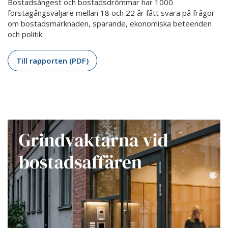
Bostadsångest och bostadsdrömmar har 1000
förstagångsväljare mellan 18 och 22 år fått svara på frågor
om bostadsmarknaden, sparande, ekonomiska beteenden
och politik.
Till rapporten (PDF)
Grindvaktarna
vid
bostadsaffären