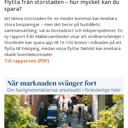
Flytta från storstaden – hur mycket kan du
spara?
Att lämna storstaden för en mindre kommun kan innebära
stora besparingar – men det beror på hushållets
sammansättning, val av bostadsort och tidsperspektivet. En
ny rapport från Mäklarsamfundet visar att småbarnsfamiljer i
Stockholm kan spara upp till 16 100 kronor i månaden på att
flytta till Enköping, medan vissa flyttar faktiskt kan innebära
ökade boendekostnader.
Till rapporten (PDF)
När
marknaden
svänger
fort
-
Om
fastighetsmäklarnas
arbetssätt
i