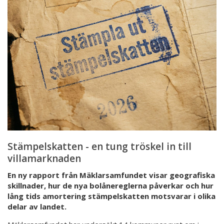
-
en
tung
tröskel
in
till
villamarknaden
Stämpelskatten - en tung tröskel in till
villamarknaden
En ny rapport från Mäklarsamfundet visar geografiska
skillnader, hur de nya bolånereglerna påverkar och hur
lång tids amortering stämpelskatten motsvarar i olika
delar av landet.