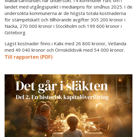
Mäklarsamfundet har undersökt 14 kommuner runt om i
landet med utgångspunkt i medianpris för småhus 2025. I de
undersökta kommunerna är de högsta totala kostnaderna
för stämpelskatt och tillhörande avgifter 305 200 kronor i
Nacka, 270 000 kronor i Stockholm och 199 600 kronor i
Göteborg.
Lägst kostnader finns i Kalix med 26 800 kronor, Vetlanda
med 49 040 kronor och Örnsköldsvik med 54 000 kronor.
Till rapporten (PDF)
2
000
miljarder
i
bostadsförmögenhet
ska
byta
ägare
–
utbudet