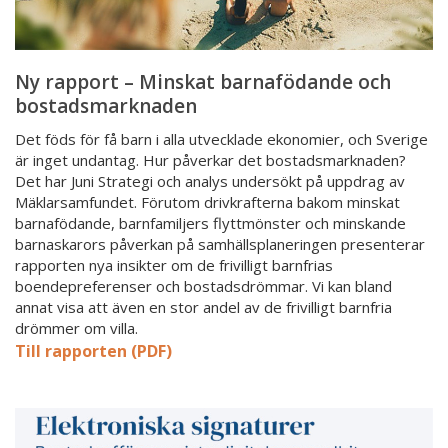
Ny rapport – Minskat barnafödande och
bostadsmarknaden
Det föds för få barn i alla utvecklade ekonomier, och Sverige
är inget undantag. Hur påverkar det bostadsmarknaden?
Det har Juni Strategi och analys undersökt på uppdrag av
Mäklarsamfundet. Förutom drivkrafterna bakom minskat
barnafödande, barnfamiljers flyttmönster och minskande
barnaskarors påverkan på samhällsplaneringen presenterar
rapporten nya insikter om de frivilligt barnfrias
boendepreferenser och bostadsdrömmar. Vi kan bland
annat visa att även en stor andel av de frivilligt barnfria
drömmer om villa.
Till rapporten (PDF)
Ny
rapport:
Elektroniska