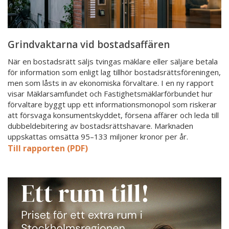
Grindvaktarna vid bostadsaffären
När en bostadsrätt säljs tvingas mäklare eller säljare betala
för information som enligt lag tillhör bostadsrättsföreningen,
men som låsts in av ekonomiska förvaltare. I en ny rapport
visar Mäklarsamfundet och Fastighetsmäklarförbundet hur
förvaltare byggt upp ett informationsmonopol som riskerar
att försvaga konsumentskyddet, försena affärer och leda till
dubbeldebitering av bostadsrättshavare. Marknaden
uppskattas omsätta 95–133 miljoner kronor per år.
Till rapporten (PDF)
Ny
rapport:
Så
mycket
kostar