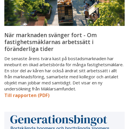
föränderliga
tider
När marknaden svänger fort - Om
fastighetsmäklarnas arbetssätt i
föränderliga tider
De senaste årens tvära kast på bostadsmarknaden har
inneburit en ökad arbetsbörda för många fastighetsmäklare.
En stor del av kåren har också ändrat sitt arbetssätt i allt
från marknadsföring, samarbete med kollegor och antalet
objekt man jobbar med samtidigt. Det visar en ny
undersökning från Mäklarsamfundet.
Till rapporten (PDF)
Generationsbingot
-
bortskämda