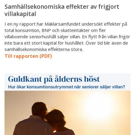
Samhällsekonomiska effekter av frigjort
villakapital
I en ny rapport har Mäklarsamfundet undersökt effekter på
total konsumtion, BNP och skatteintäkter om fler
villaboende seniorhushåll säljer villan. En flytt från villan frigör
inte bara ett stort kapital för hushållet. Över tid blir även de
samhällsekonomiska effekterna stora.
Till rapporten (PDF)
Så
påverkas
seniorers
ekonomi
av
en
villaförsäljning