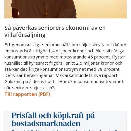
Så påverkas seniorers ekonomi av en
villaförsäljning
Ett genomsnittligt seniorhushåll som säljer sin villa och köper
en bostadsrätt frigör 1,4 miljoner kronor och ökar sitt årliga
konsumtionsutrymme med motsvarande 45 procent. Flyttar
hushållet till hyresrätt frigörs i snitt 2,5 miljoner kronor och
stärker det årliga konsumtionsutrymmet med 78 procent.
Det visar beräkningarna i Mäklarsamfundets nya rapport
Guldkant på ålderns höst – Hur ökar konsumtionsutrymmet
när seniorer säljer villan?.
Till rapporten (PDF)
Prisfall
och
köpkraft
på