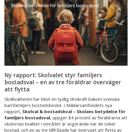
styr
familjers
bostadsval
–
en
av
tre
föräldrar
överväger
att
flytta
Ny rapport: Skolvalet styr familjers
bostadsval – en av tre föräldrar överväger
att flytta
Skolkvaliteten har blivit en tydlig drivkraft bakom svenska
barnfamiljers bostadsbeslut. I Mäklarsamfundets nya
rapport,
Skolval & bostadskval – Skolans betydelse för
familjers bostadsval
, uppger 84 procent av föräldrarna att
skolornas kvalitet i området är avgörande när de söker
bostad, och en av tre tillfrågade har övervägt att flytta av