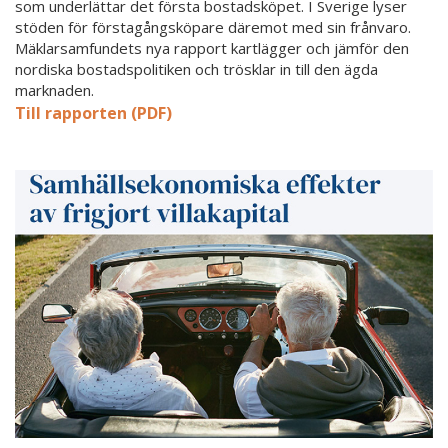
som underlättar det första bostadsköpet. I Sverige lyser
stöden för förstagångsköpare däremot med sin frånvaro.
Mäklarsamfundets nya rapport kartlägger och jämför den
nordiska bostadspolitiken och trösklar in till den ägda
marknaden.
Till rapporten (PDF)
Samhällsekonomiska
effekter
av
frigjort
villakapital