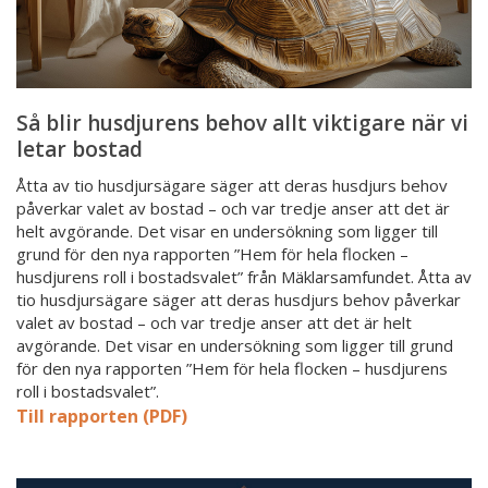
bostad
Så blir husdjurens behov allt viktigare när vi
letar bostad
Åtta av tio husdjursägare säger att deras husdjurs behov
påverkar valet av bostad – och var tredje anser att det är
helt avgörande. Det visar en undersökning som ligger till
grund för den nya rapporten ”Hem för hela flocken –
husdjurens roll i bostadsvalet” från Mäklarsamfundet. Åtta av
tio husdjursägare säger att deras husdjurs behov påverkar
valet av bostad – och var tredje anser att det är helt
avgörande. Det visar en undersökning som ligger till grund
för den nya rapporten ”Hem för hela flocken – husdjurens
roll i bostadsvalet”.
Till rapporten (PDF)
Villadröm