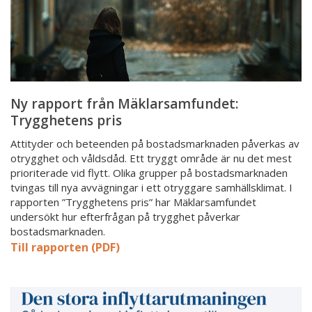
Ny rapport från Mäklarsamfundet:
Trygghetens pris
Attityder och beteenden på bostadsmarknaden påverkas av
otrygghet och våldsdåd. Ett tryggt område är nu det mest
prioriterade vid flytt. Olika grupper på bostadsmarknaden
tvingas till nya avvägningar i ett otryggare samhällsklimat. I
rapporten ”Trygghetens pris” har Mäklarsamfundet
undersökt hur efterfrågan på trygghet påverkar
bostadsmarknaden.
Till rapporten (PDF)
Den
stora