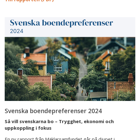
Svenska
boendepreferenser
2024
Svenska boendepreferenser 2024
Så vill svenskarna bo – Trygghet, ekonomi och
uppkoppling i fokus
En ny rapport från Mäklarsamfundet går på djupet i