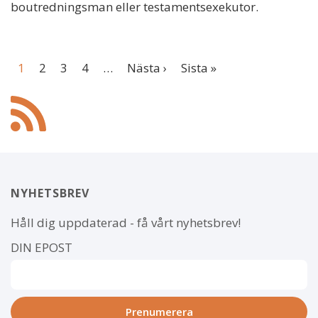
boutredningsman eller testamentsexekutor.
Pagination
Page
Page
Page
Page
Next
Last
1
2
3
4
…
Nästa ›
Sista »
page
page
NYHETSBREV
Håll dig uppdaterad - få vårt nyhetsbrev!
DIN EPOST