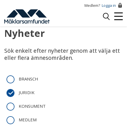
Hoppa
Medlem?
Logga in
till
Logga
huvudinnehåll
Mobi
in
Menu
Nyheter
Sök enkelt efter nyheter genom att välja ett
eller flera ämnesområden.
BRANSCH
JURIDIK
KONSUMENT
MEDLEM