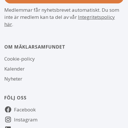
Medlemmar får nyhetsbrevet automatiskt. Du som
inte är medlem kan ta del av vår
Integritetspolicy
här
.
OM MÄKLARSAMFUNDET
Om
Cookie-policy
webbplatsen
Kalender
Nyheter
FÖLJ OSS
Följ
Facebook
oss
Instagram