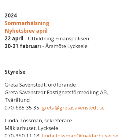
2024
Sommarhälsning
Nyhetsbrev april
22 april
- Utbildning Finanspolisen
20-21 februari
- Årsmöte Lycksele
Styrelse
Greta Sävenstedt, ordförande
Greta Sävenstedt Fastighetsförmedling AB,
Tvärålund
070-685 35 35,
greta@gretasavenstedt.se
Linda Tossman, sekreterare
Mäklarhuset, Lycksele
070-350 11 18,
linda.tossman@maklarhuset.se