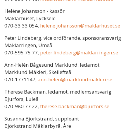
Heléne Johansson - kassör
Mäklarhuset, Lycksele
070-33 33 054,
helene.johansson@maklarhuset.se
Peter Lindeberg, vice ordförande, s
ponsoransvarig
Mäklarringen, Umeå
070-595 75 77,
peter.lindeberg@maklarringen.se
Ann-Helén Bågesund Marklund, ledamot
Marklund Mäkleri, Skellefteå
070-1771147,
ann-helen@marklundmakleri.se
Therese Backman, ledamot, m
edlemsansvarig
Bjurfors, Luleå
070-980 77 22,
therese.backman@bjurfors.se
Susanna Björkstrand, suppleant
Björkstrand Mäklarbyrå, Åre