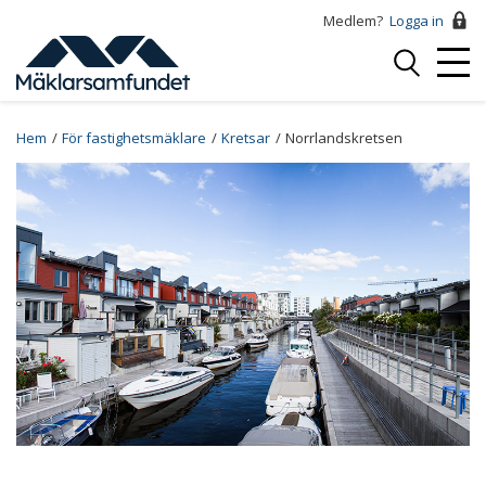
Hoppa
Medlem?
Logga in
till
Logga
huvudinnehåll
Mobi
in
Menu
Breadcrumb
Hem
För fastighetsmäklare
Kretsar
Norrlandskretsen