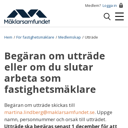
Hoppa
Medlem?
Logga in
till
Logga
huvudinnehåll
Mobi
in
Menu
Breadcrumb
Hem
För fastighetsmäklare
Medlemskap
Utträde
Begäran om utträde
eller om du slutar
arbeta som
fastighetsmäklare
Begäran om utträde skickas till
martina.lindberg@maklarsamfundet.se
. Uppge
namn, personnummer och orsak till utträdet.
Utträde ska begäras senast 1 december för att