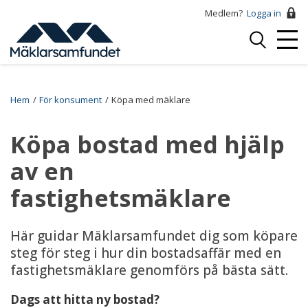
Hoppa
Medlem?
Logga in
till
Logga
huvudinnehåll
Mobi
in
Menu
Breadcrumb
Hem
För konsument
Köpa med mäklare
Köpa bostad med hjälp
av en
fastighetsmäklare
Här guidar Mäklarsamfundet dig som köpare
steg för steg i hur din bostadsaffär med en
fastighetsmäklare genomförs på bästa sätt.
Dags att hitta ny bostad?