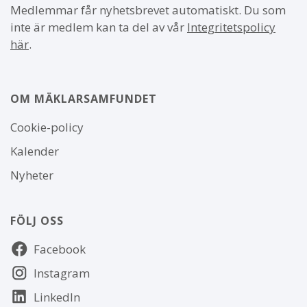
Medlemmar får nyhetsbrevet automatiskt. Du som
inte är medlem kan ta del av vår
Integritetspolicy
här
.
OM MÄKLARSAMFUNDET
Om
Cookie-policy
webbplatsen
Kalender
Nyheter
FÖLJ OSS
Följ
Facebook
oss
Instagram
LinkedIn