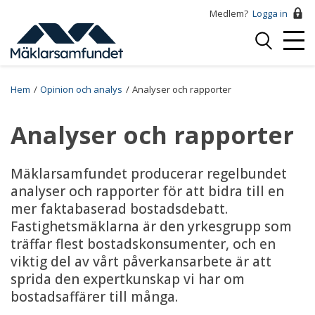
Hoppa
Medlem?
Logga in
till
Logga
huvudinnehåll
Mobi
in
Menu
Breadcrumb
Hem
Opinion och analys
Analyser och rapporter
Analyser och rapporter
Mäklarsamfundet producerar regelbundet
analyser och rapporter för att bidra till en
mer faktabaserad bostadsdebatt.
Fastighetsmäklarna är den yrkesgrupp som
träffar flest bostadskonsumenter, och en
viktig del av vårt påverkansarbete är att
sprida den expertkunskap vi har om
bostadsaffärer till många.