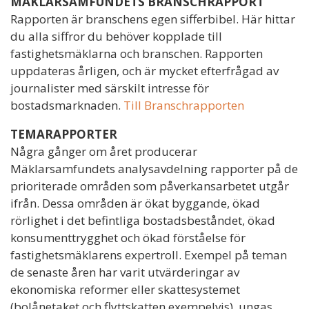
MÄKLARSAMFUNDETS BRANSCHRAPPORT
Rapporten är branschens egen sifferbibel. Här hittar
du alla siffror du behöver kopplade till
fastighetsmäklarna och branschen. Rapporten
uppdateras årligen, och är mycket efterfrågad av
journalister med särskilt intresse för
bostadsmarknaden.
Till Branschrapporten
TEMARAPPORTER
Några gånger om året producerar
Mäklarsamfundets analysavdelning rapporter på de
prioriterade områden som påverkansarbetet utgår
ifrån. Dessa områden är ökat byggande, ökad
rörlighet i det befintliga bostadsbeståndet, ökad
konsumenttrygghet och ökad förståelse för
fastighetsmäklarens expertroll. Exempel på teman
de senaste åren har varit utvärderingar av
ekonomiska reformer eller skattesystemet
(bolånetaket och flyttskatten exempelvis), ungas