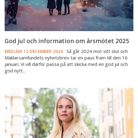
God jul och information om årsmötet 2025
Så går 2024 mot sitt slut och
MEDLEM
12 DECEMBER 2024
Mäklarsamfundets nyhetsbrev tar en paus fram till den 16
januari. Vi vill därför passa på att skicka med en god jul och
god nytt…
Lär
känna
Amanda
Broberg
–
Mäklarsamfundets
nya