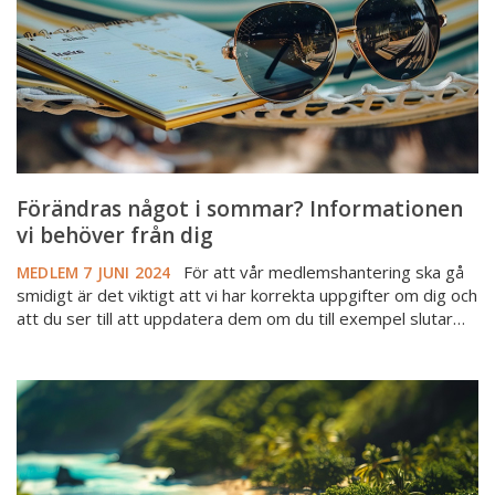
vi
behöver
från
dig
Förändras något i sommar? Informationen
vi behöver från dig
För att vår medlemshantering ska gå
MEDLEM
7 JUNI 2024
smidigt är det viktigt att vi har korrekta uppgifter om dig och
att du ser till att uppdatera dem om du till exempel slutar…
Glad
sommar
önskar
Mäklarsamfundet