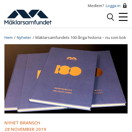
Hoppa
Medlem?
Logga in
till
Logga
huvudinnehåll
Mobi
in
Menu
Breadcrumb
Hem
Nyheter
Mäklarsamfundets 100-åriga historia – nu som bok
NYHET BRANSCH
28 NOVEMBER 2019