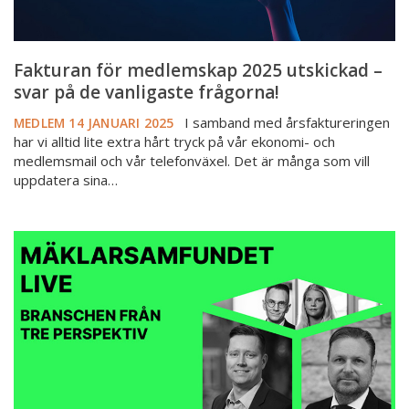
frågorna!
Fakturan för medlemskap 2025 utskickad –
svar på de vanligaste frågorna!
I samband med årsfaktureringen
MEDLEM
14 JANUARI 2025
har vi alltid lite extra hårt tryck på vår ekonomi- och
medlemsmail och vår telefonväxel. Det är många som vill
uppdatera sina…
Mäklarsamfundet
Live
2025
–
branschen
ur
tre
perspektiv