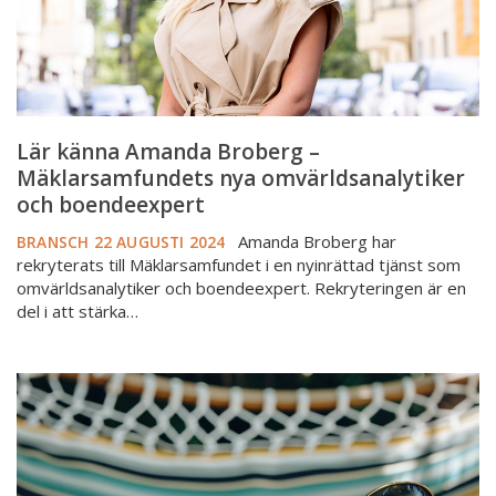
omvärldsanalytiker
och
boendeexpert
Lär känna Amanda Broberg –
Mäklarsamfundets nya omvärldsanalytiker
och boendeexpert
Amanda Broberg har
BRANSCH
22 AUGUSTI 2024
rekryterats till Mäklarsamfundet i en nyinrättad tjänst som
omvärldsanalytiker och boendeexpert. Rekryteringen är en
del i att stärka…
Förändras
något
i
sommar?
Informationen