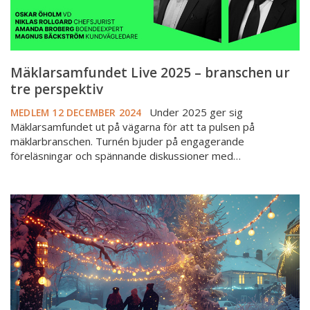
Mäklarsamfundet Live 2025 – branschen ur
tre perspektiv
Under 2025 ger sig
MEDLEM
12 DECEMBER 2024
Mäklarsamfundet ut på vägarna för att ta pulsen på
mäklarbranschen. Turnén bjuder på engagerande
föreläsningar och spännande diskussioner med…
God
jul
och
information
om
årsmötet
2025