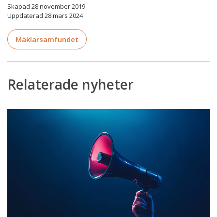
Skapad 28 november 2019
Uppdaterad 28 mars 2024
Mäklarsamfundet
Relaterade nyheter
Fakturan
för
medlemskap
2025
utskickad
–
svar
på
de
vanligaste