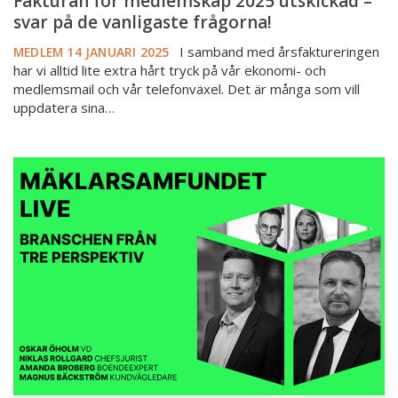
Fakturan för medlemskap 2025 utskickad –
svar på de vanligaste frågorna!
I samband med årsfaktureringen
MEDLEM
14 JANUARI 2025
har vi alltid lite extra hårt tryck på vår ekonomi- och
medlemsmail och vår telefonväxel. Det är många som vill
uppdatera sina…
Mäklarsamfundet
Live
2025
–
branschen
ur
tre
perspektiv