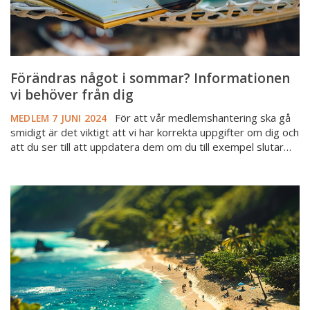
dig
Förändras något i sommar? Informationen
vi behöver från dig
För att vår medlemshantering ska gå
MEDLEM
7 JUNI 2024
smidigt är det viktigt att vi har korrekta uppgifter om dig och
att du ser till att uppdatera dem om du till exempel slutar…
Glad
sommar
önskar
Mäklarsamfundet