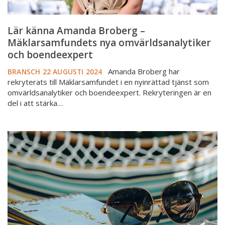
Lär känna Amanda Broberg –
Mäklarsamfundets nya omvärldsanalytiker
och boendeexpert
Amanda Broberg har
BRANSCH
22 AUGUSTI 2024
rekryterats till Mäklarsamfundet i en nyinrättad tjänst som
omvärldsanalytiker och boendeexpert. Rekryteringen är en
del i att stärka…
Förändras
något
i
sommar?
Informationen
vi
behöver
från