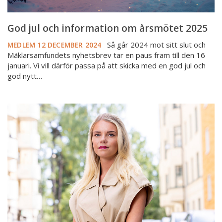
God jul och information om årsmötet 2025
Så går 2024 mot sitt slut och
MEDLEM
12 DECEMBER 2024
Mäklarsamfundets nyhetsbrev tar en paus fram till den 16
januari. Vi vill därför passa på att skicka med en god jul och
god nytt…
Lär
känna
Amanda
Broberg
–
Mäklarsamfundets
nya
omvärldsanalytiker
och
boendeexpert