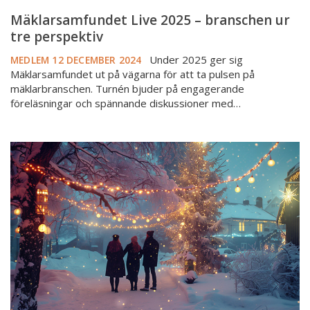
Mäklarsamfundet Live 2025 – branschen ur
tre perspektiv
Under 2025 ger sig
MEDLEM
12 DECEMBER 2024
Mäklarsamfundet ut på vägarna för att ta pulsen på
mäklarbranschen. Turnén bjuder på engagerande
föreläsningar och spännande diskussioner med…
God
jul
och
information
om
årsmötet
2025