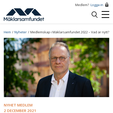
Hoppa
Medlem?
Logga in
till
Logga
huvudinnehåll
Mobi
in
Menu
Breadcrumb
Hem
Nyheter
Medlemskap i Mäklarsamfundet 2022 – Vad är nytt?
NYHET MEDLEM
2 DECEMBER 2021