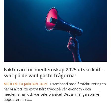
för
medlemskap
2025
utskickad
–
svar
på
de
vanligaste
frågorna!
Fakturan för medlemskap 2025 utskickad –
svar på de vanligaste frågorna!
I samband med årsfaktureringen
MEDLEM
14 JANUARI 2025
har vi alltid lite extra hårt tryck på vår ekonomi- och
medlemsmail och vår telefonväxel. Det är många som vill
uppdatera sina…