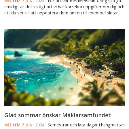
För att vår medlemshantering ska gå
MEDLEM
7 JUNI 2024
smidigt är det viktigt att vi har korrekta uppgifter om dig och
att du ser till att uppdatera dem om du till exempel slutar…
Glad
sommar
önskar
Mäklarsamfundet
Glad sommar önskar Mäklarsamfundet
Semestrar och lata dagar i hängmattan
MEDLEM
7 JUNI 2024