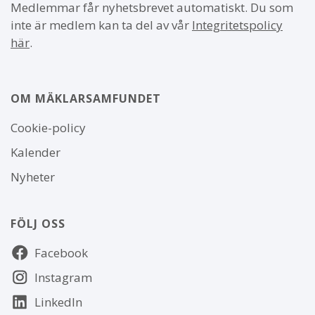
Medlemmar får nyhetsbrevet automatiskt. Du som
inte är medlem kan ta del av vår
Integritetspolicy
här
.
OM MÄKLARSAMFUNDET
Om
Cookie-policy
webbplatsen
Kalender
Nyheter
FÖLJ OSS
Följ
Facebook
oss
Instagram
LinkedIn