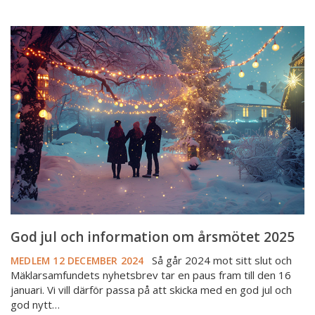
God
jul
och
information
om
årsmötet
2025
God jul och information om årsmötet 2025
Så går 2024 mot sitt slut och
MEDLEM
12 DECEMBER 2024
Mäklarsamfundets nyhetsbrev tar en paus fram till den 16
januari. Vi vill därför passa på att skicka med en god jul och
god nytt…