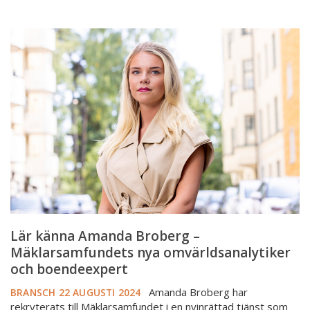
Lär
känna
Amanda
Broberg
–
Mäklarsamfundets
nya
omvärldsanalytiker
och
boendeexpert
Lär känna Amanda Broberg –
Mäklarsamfundets nya omvärldsanalytiker
och boendeexpert
Amanda Broberg har
BRANSCH
22 AUGUSTI 2024
rekryterats till Mäklarsamfundet i en nyinrättad tjänst som