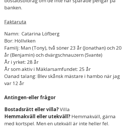
bostadsbidrag om de inte har sparade pengar på
banken.
Faktaruta
Namn: Catarina Löfberg
Bor: Höllviken
Familj: Man (Tony), två söner 23 år (Jonathan) och 20
år (Benjamin) och dvärgschnauzern (Svante)
År i yrket: 28 år
År som aktiv i Mäklarsamfundet: 25 år
Oanad talang: Blev skånsk mästare i hambo när jag
var 12 år
Antingen-eller frågor
Bostadsrätt eller villa?
Villa
Hemmakväll eller utekväll?
Hemmakväll, gärna
med kortspel. Men en utekväll är inte heller fel.