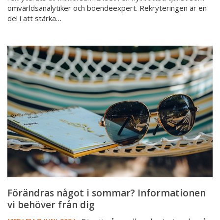
omvärldsanalytiker och boendeexpert. Rekryteringen är en
del i att stärka…
Förändras
något
i
sommar?
Informationen
vi
behöver
från
dig
Förändras något i sommar? Informationen
vi behöver från dig