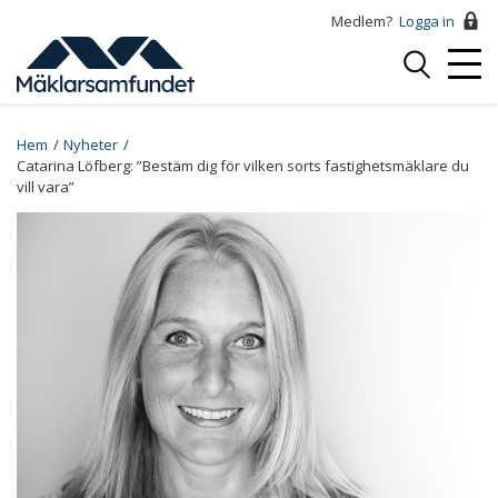
Hoppa
Medlem?
Logga in
till
Logga
huvudinnehåll
Mobi
in
Menu
Breadcrumb
Hem
Nyheter
Catarina Löfberg: ”Bestäm dig för vilken sorts fastighetsmäklare du
vill vara”