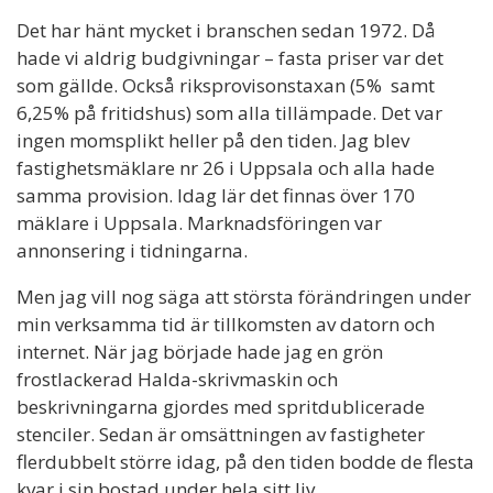
Det har hänt mycket i branschen sedan 1972. Då
hade vi aldrig budgivningar – fasta priser var det
som gällde. Också riksprovisonstaxan (5% samt
6,25% på fritidshus) som alla tillämpade. Det var
ingen momsplikt heller på den tiden. Jag blev
fastighetsmäklare nr 26 i Uppsala och alla hade
samma provision. Idag lär det finnas över 170
mäklare i Uppsala. Marknadsföringen var
annonsering i tidningarna.
Men jag vill nog säga att största förändringen under
min verksamma tid är tillkomsten av datorn och
internet. När jag började hade jag en grön
frostlackerad Halda-skrivmaskin och
beskrivningarna gjordes med spritdublicerade
stenciler. Sedan är omsättningen av fastigheter
flerdubbelt större idag, på den tiden bodde de flesta
kvar i sin bostad under hela sitt liv.