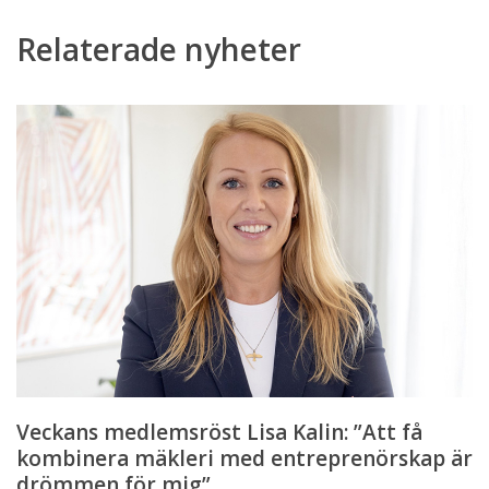
Relaterade nyheter
Veckans
medlemsröst
Lisa
Kalin:
”Att
få
kombinera
mäkleri
med
entreprenörskap
är
drömmen
för
Veckans medlemsröst Lisa Kalin: ”Att få
mig”
kombinera mäkleri med entreprenörskap är
drömmen för mig”