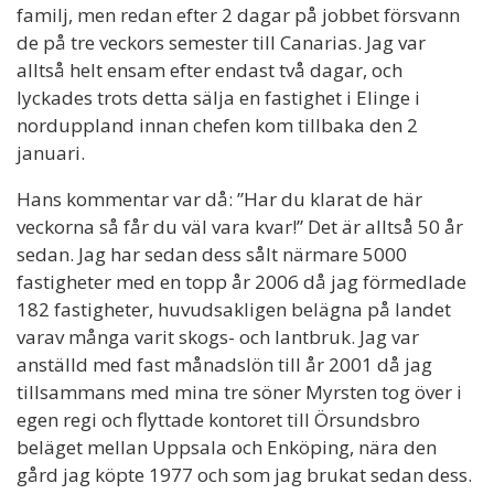
familj, men redan efter 2 dagar på jobbet försvann
de på tre veckors semester till Canarias. Jag var
alltså helt ensam efter endast två dagar, och
lyckades trots detta sälja en fastighet i Elinge i
norduppland innan chefen kom tillbaka den 2
januari.
Hans kommentar var då: ”Har du klarat de här
veckorna så får du väl vara kvar!” Det är alltså 50 år
sedan. Jag har sedan dess sålt närmare 5000
fastigheter med en topp år 2006 då jag förmedlade
182 fastigheter, huvudsakligen belägna på landet
varav många varit skogs- och lantbruk. Jag var
anställd med fast månadslön till år 2001 då jag
tillsammans med mina tre söner Myrsten tog över i
egen regi och flyttade kontoret till Örsundsbro
beläget mellan Uppsala och Enköping, nära den
gård jag köpte 1977 och som jag brukat sedan dess.