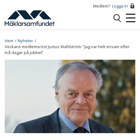
Hoppa
Medlem?
Logga in
till
Logga
huvudinnehåll
Mobi
in
Menu
Breadcrumb
Hem
Nyheter
Veckans medlemsröst Justus Wahlström: ”Jag var helt ensam efter
två dagar på jobbet”