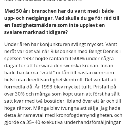
Med 50 år i branschen har du varit med i både
upp- och nedgångar. Vad skulle du ge för råd till
en fastighetsmäklare som inte upplevt en
svalare marknad tidigare?
Under åren har konjunkturen svängt mycket. Värst
neråt var det väl när Riksbanken med Bengt Dennis i
spetsen 1992 höjde räntan till 500% under några
dagar för att försvara den svenska kronan. Innan
hade bankerna "vräkt" ur lån till nästan vem som
helst utan kreditvärdighetskontroll. Det var lätt att
förmedla då. År 1993 blev mycket tufft. Prisfall på
över 30% och många som köpt utan att först ha sålt
satt kvar med två bostäder, ibland över ett år och till
höga räntor. Många blev tvungna att sälja. Jag hade
detta år ramavtal med kronofogdemyndigheten, och
gjorde ca 35–40 exekutiva underhandsförsäljningar