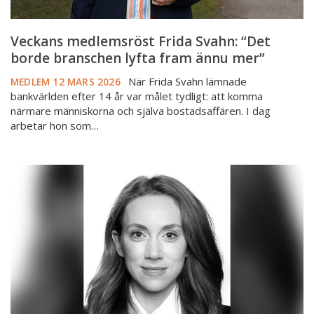
mer”
Veckans medlemsröst Frida Svahn: “Det
borde branschen lyfta fram ännu mer”
När Frida Svahn lämnade
MEDLEM
12 MARS 2026
bankvärlden efter 14 år var målet tydligt: att komma
närmare människorna och själva bostadsaffären. I dag
arbetar hon som…
Veckans
medlemsröst
Sara
Persson:
“Listan
på
administrativa
uppgifter
blir