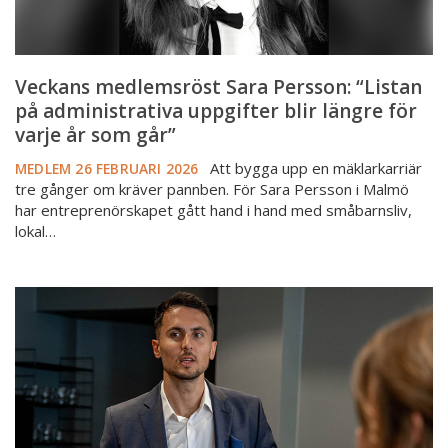
längre
för
varje
år
Veckans medlemsröst Sara Persson: “Listan
som
på administrativa uppgifter blir längre för
går”
varje år som går”
Att bygga upp en mäklarkarriär
MEDLEM
26 FEBRUARI 2026
tre gånger om kräver pannben. För Sara Persson i Malmö
har entreprenörskapet gått hand i hand med småbarnsliv,
lokal…
Veckans
medlemsröst
Adi
Aganovic:
Fastighetsmäklare
&
allsvensk