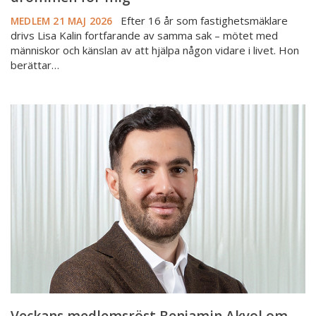
Efter 16 år som fastighetsmäklare
MEDLEM
21 MAJ 2026
drivs Lisa Kalin fortfarande av samma sak – mötet med
människor och känslan av att hjälpa någon vidare i livet. Hon
berättar…
Veckans
medlemsröst
Benjamin
Akyol
om
utbrändhet,
prestation
och
att
hitta
tillbaka