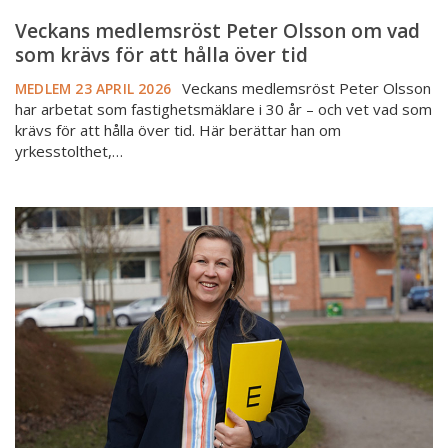
över
tid
Veckans medlemsröst Peter Olsson om vad
som krävs för att hålla över tid
Veckans medlemsröst Peter Olsson
MEDLEM
23 APRIL 2026
har arbetat som fastighetsmäklare i 30 år – och vet vad som
krävs för att hålla över tid. Här berättar han om
yrkesstolthet,…
Veckans
medlemsröst
Frida
Svahn:
“Det
borde
branschen
lyfta
fram
ännu