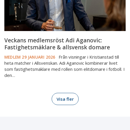
domare
Veckans medlemsröst Adi Aganovic:
Fastighetsmäklare & allsvensk domare
Från visningar i Kristianstad till
MEDLEM
29 JANUARI 2026
heta matcher i Allsvenskan. Adi Aganovic kombinerar livet
som fastighetsmäklare med rollen som elitdomare i fotboll. I
den…
Visa fler