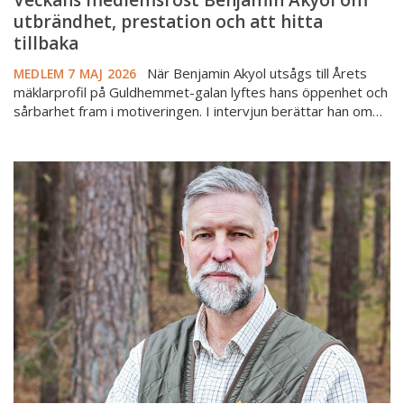
Veckans medlemsröst Benjamin Akyol om
utbrändhet, prestation och att hitta
tillbaka
När Benjamin Akyol utsågs till Årets
MEDLEM
7 MAJ 2026
mäklarprofil på Guldhemmet-galan lyftes hans öppenhet och
sårbarhet fram i motiveringen. I intervjun berättar han om…
Veckans
medlemsröst
Peter
Olsson
om
vad
som
krävs
för
att
hålla