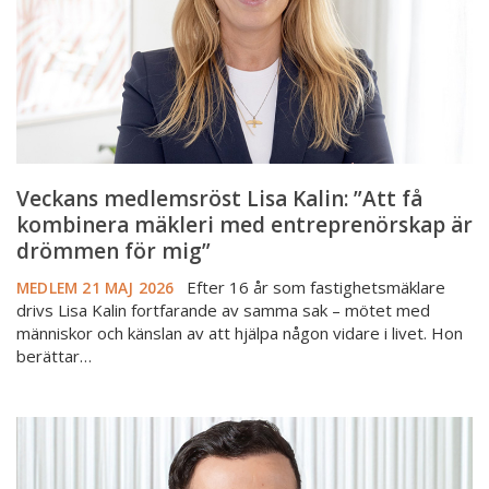
få
kombinera
mäkleri
med
entreprenörskap
är
drömmen
för
Veckans medlemsröst Lisa Kalin: ”Att få
mig”
kombinera mäkleri med entreprenörskap är
drömmen för mig”
Efter 16 år som fastighetsmäklare
MEDLEM
21 MAJ 2026
drivs Lisa Kalin fortfarande av samma sak – mötet med
människor och känslan av att hjälpa någon vidare i livet. Hon
berättar…
Veckans
medlemsröst
Benjamin