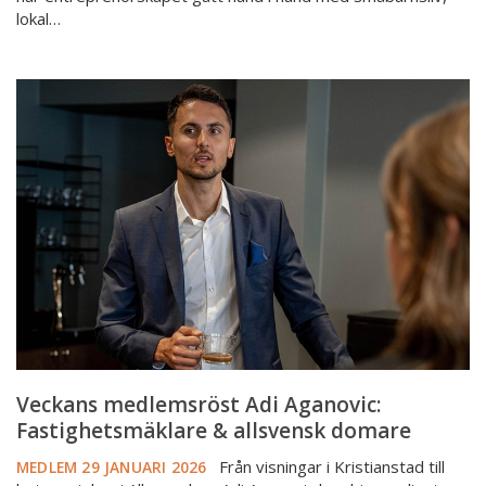
lokal…
Veckans
medlemsröst
Adi
Aganovic:
Fastighetsmäklare
&
allsvensk
domare
Veckans medlemsröst Adi Aganovic:
Fastighetsmäklare & allsvensk domare
Från visningar i Kristianstad till
MEDLEM
29 JANUARI 2026