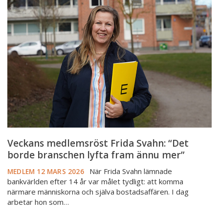
medlemsröst
Frida
Svahn:
“Det
borde
branschen
lyfta
fram
ännu
mer”
Veckans medlemsröst Frida Svahn: “Det
borde branschen lyfta fram ännu mer”
När Frida Svahn lämnade
MEDLEM
12 MARS 2026
bankvärlden efter 14 år var målet tydligt: att komma
närmare människorna och själva bostadsaffären. I dag
arbetar hon som…