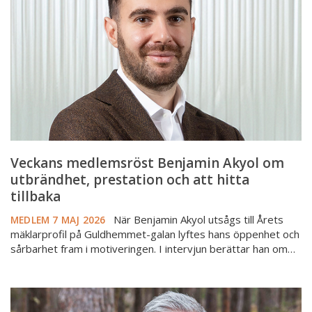
Akyol
om
utbrändhet,
prestation
och
att
hitta
tillbaka
Veckans medlemsröst Benjamin Akyol om
utbrändhet, prestation och att hitta
tillbaka
När Benjamin Akyol utsågs till Årets
MEDLEM
7 MAJ 2026
mäklarprofil på Guldhemmet-galan lyftes hans öppenhet och
sårbarhet fram i motiveringen. I intervjun berättar han om…
Veckans
medlemsröst