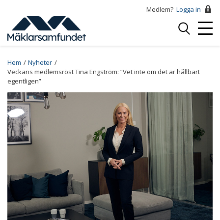
Hoppa
Medlem?
Logga in
till
Logga
huvudinnehåll
Mobi
in
Menu
Breadcrumb
Hem
Nyheter
Veckans medlemsröst Tina Engström: “Vet inte om det är hållbart
egentligen”