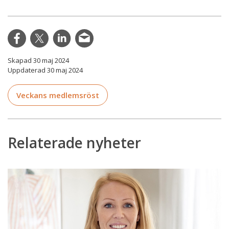
Skapad 30 maj 2024
Uppdaterad 30 maj 2024
Veckans medlemsröst
Relaterade nyheter
Veckans
medlemsröst
Lisa
Kalin:
”Att