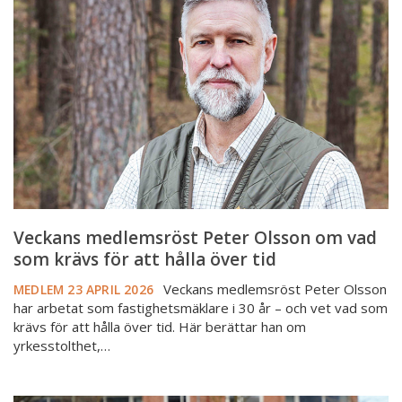
Peter
Olsson
om
vad
som
krävs
för
att
hålla
över
tid
Veckans medlemsröst Peter Olsson om vad
som krävs för att hålla över tid
Veckans medlemsröst Peter Olsson
MEDLEM
23 APRIL 2026
har arbetat som fastighetsmäklare i 30 år – och vet vad som
krävs för att hålla över tid. Här berättar han om
yrkesstolthet,…
Veckans