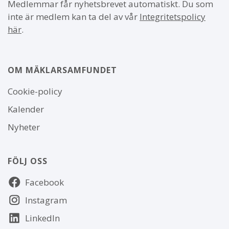
Medlemmar får nyhetsbrevet automatiskt. Du som
inte är medlem kan ta del av vår
Integritetspolicy
här
.
OM MÄKLARSAMFUNDET
Om
Cookie-policy
webbplatsen
Kalender
Nyheter
FÖLJ OSS
Följ
Facebook
oss
Instagram
LinkedIn