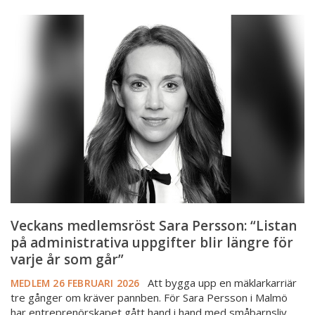
Veckans
medlemsröst
Sara
Persson:
“Listan
på
administrativa
uppgifter
blir
längre
för
varje
år
Veckans medlemsröst Sara Persson: “Listan
som
på administrativa uppgifter blir längre för
går”
varje år som går”
Att bygga upp en mäklarkarriär
MEDLEM
26 FEBRUARI 2026
tre gånger om kräver pannben. För Sara Persson i Malmö
har entreprenörskapet gått hand i hand med småbarnsliv,