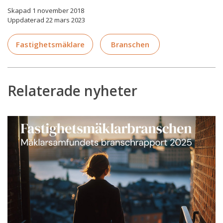
Skapad 1 november 2018
Uppdaterad 22 mars 2023
Fastighetsmäklare
Branschen
Relaterade nyheter
Branschrapporten
2025
-
över
hälften
upplever
hög
stress