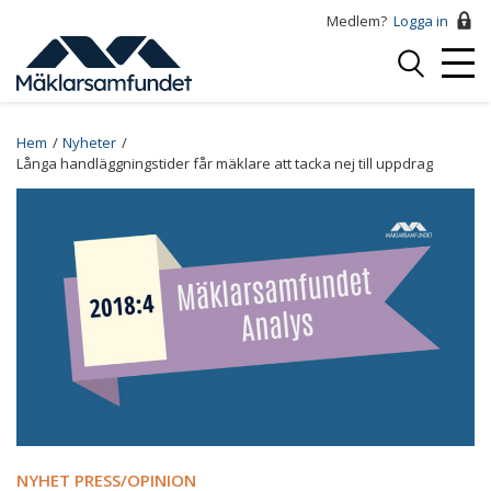
Hoppa
Medlem?
Logga in
till
Logga
huvudinnehåll
Mobi
in
Menu
Breadcrumb
Hem
Nyheter
Långa handläggningstider får mäklare att tacka nej till uppdrag
NYHET PRESS/OPINION