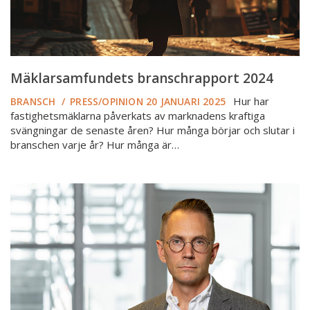
Mäklarsamfundets branschrapport 2024
Hur har
BRANSCH
/
PRESS/OPINION
20 JANUARI 2025
fastighetsmäklarna påverkats av marknadens kraftiga
svängningar de senaste åren? Hur många börjar och slutar i
branschen varje år? Hur många är…
DI:
Förändrad
bomarknad
utmanar
mäklarbranschen