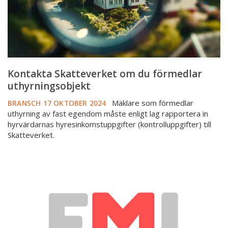
Kontakta Skatteverket om du förmedlar
uthyrningsobjekt
Mäklare som förmedlar
BRANSCH
17 OKTOBER 2024
uthyrning av fast egendom måste enligt lag rapportera in
hyrvärdarnas hyresinkomstuppgifter (kontrolluppgifter) till
Skatteverket.
FMI:
“Skärpt
syn
på
vissa
typer