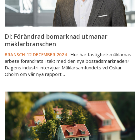
DI: Förändrad bomarknad utmanar
mäklarbranschen
Hur har fastighetsmäklarnas
BRANSCH
12 DECEMBER 2024
arbete förändrats i takt med den nya bostadsmarknaden?
Dagens industri intervjuar Mäklarsamfundets vd Oskar
Öholm om vår nya rapport…
Kontakta
Skatteverket
om
du
förmedlar
uthyrningsobjekt