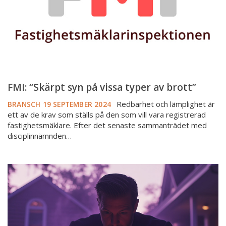
av
brott”
FMI: “Skärpt syn på vissa typer av brott”
Redbarhet och lämplighet är
BRANSCH
19 SEPTEMBER 2024
ett av de krav som ställs på den som vill vara registrerad
fastighetsmäklare. Efter det senaste sammanträdet med
disciplinnämnden…
Ny
studie:
Mäklare
skickliga
på
att