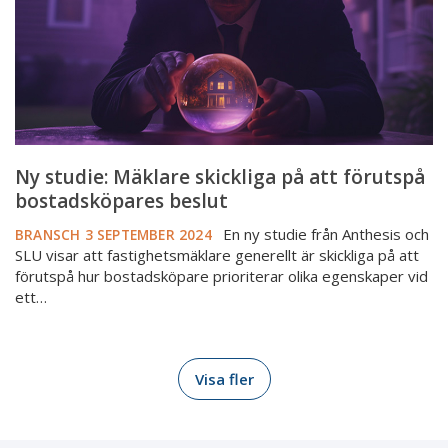
förutspå
bostadsköpares
beslut
Ny studie: Mäklare skickliga på att förutspå
bostadsköpares beslut
En ny studie från Anthesis och
BRANSCH
3 SEPTEMBER 2024
SLU visar att fastighetsmäklare generellt är skickliga på att
förutspå hur bostadsköpare prioriterar olika egenskaper vid
ett…
Visa fler