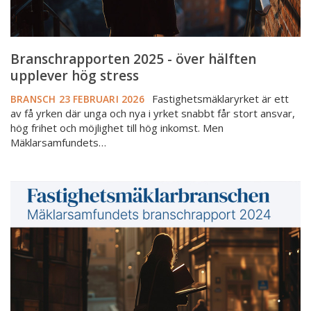
Branschrapporten 2025 - över hälften
upplever hög stress
Fastighetsmäklaryrket är ett
BRANSCH
23 FEBRUARI 2026
av få yrken där unga och nya i yrket snabbt får stort ansvar,
hög frihet och möjlighet till hög inkomst. Men
Mäklarsamfundets…
Mäklarsamfundets
branschrapport
2024