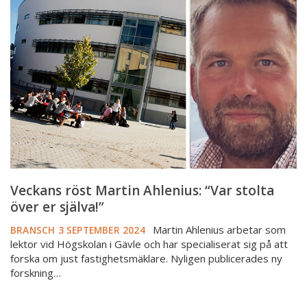
Martin
Ahlenius:
“Var
stolta
över
er
själva!”
Veckans röst Martin Ahlenius: “Var stolta
över er själva!”
Martin Ahlenius arbetar som
BRANSCH
3 SEPTEMBER 2024
lektor vid Högskolan i Gävle och har specialiserat sig på att
forska om just fastighetsmäklare. Nyligen publicerades ny
forskning…