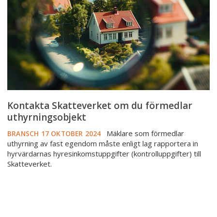
förmedlar
uthyrningsobjekt
Kontakta Skatteverket om du förmedlar
uthyrningsobjekt
Mäklare som förmedlar
BRANSCH
17 OKTOBER 2024
uthyrning av fast egendom måste enligt lag rapportera in
hyrvärdarnas hyresinkomstuppgifter (kontrolluppgifter) till
Skatteverket.
FMI:
“Skärpt
syn