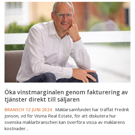
Öka
vinstmarginalen
genom
fakturering
av
tjänster
direkt
till
säljaren
Öka vinstmarginalen genom fakturering av
tjänster direkt till säljaren
Mäklarsamfundet har träffat Fredrik
BRANSCH
12 JUNI 2024
Jonson, vd för Visma Real Estate, för att diskutera hur
svenska mäklarbranschen kan överföra vissa av mäklarens
kostnader…