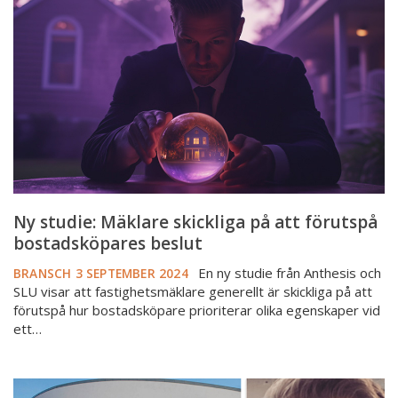
skickliga
på
att
förutspå
bostadsköpares
beslut
Ny studie: Mäklare skickliga på att förutspå
bostadsköpares beslut
En ny studie från Anthesis och
BRANSCH
3 SEPTEMBER 2024
SLU visar att fastighetsmäklare generellt är skickliga på att
förutspå hur bostadsköpare prioriterar olika egenskaper vid
ett…
Veckans
röst