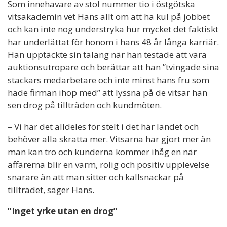
Som innehavare av stol nummer tio i östgötska
vitsakademin vet Hans allt om att ha kul på jobbet
och kan inte nog understryka hur mycket det faktiskt
har underlättat för honom i hans 48 år långa karriär.
Han upptäckte sin talang när han testade att vara
auktionsutropare och berättar att han ”tvingade sina
stackars medarbetare och inte minst hans fru som
hade firman ihop med” att lyssna på de vitsar han
sen drog på tillträden och kundmöten.
– Vi har det alldeles för stelt i det här landet och
behöver alla skratta mer. Vitsarna har gjort mer än
man kan tro och kunderna kommer ihåg en när
affärerna blir en varm, rolig och positiv upplevelse
snarare än att man sitter och kallsnackar på
tillträdet, säger Hans.
”Inget yrke utan en drog”