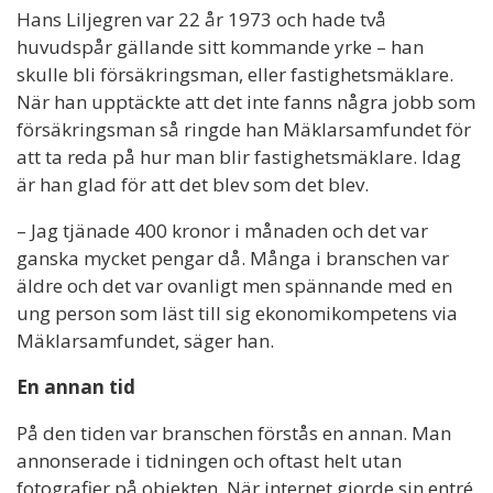
Hans Liljegren var 22 år 1973 och hade två
huvudspår gällande sitt kommande yrke – han
skulle bli försäkringsman, eller fastighetsmäklare.
När han upptäckte att det inte fanns några jobb som
försäkringsman så ringde han Mäklarsamfundet för
att ta reda på hur man blir fastighetsmäklare. Idag
är han glad för att det blev som det blev.
– Jag tjänade 400 kronor i månaden och det var
ganska mycket pengar då. Många i branschen var
äldre och det var ovanligt men spännande med en
ung person som läst till sig ekonomikompetens via
Mäklarsamfundet, säger han.
En annan tid
På den tiden var branschen förstås en annan. Man
annonserade i tidningen och oftast helt utan
fotografier på objekten. När internet gjorde sin entré