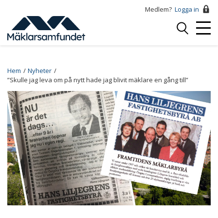
Hoppa
Medlem?
Logga in
till
Logga
huvudinnehåll
Mobi
in
Menu
Breadcrumb
Hem
Nyheter
”Skulle jag leva om på nytt hade jag blivit mäklare en gång till”