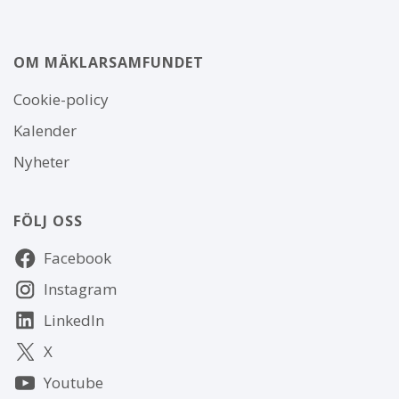
OM MÄKLARSAMFUNDET
Om
Cookie-policy
webbplatsen
Kalender
Nyheter
FÖLJ OSS
Följ
Facebook
oss
Instagram
LinkedIn
X
Youtube