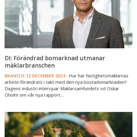
DI: Förändrad bomarknad utmanar
mäklarbranschen
Hur har fastighetsmäklarnas
BRANSCH
12 DECEMBER 2024
arbete förändrats i takt med den nya bostadsmarknaden?
Dagens industri intervjuar Mäklarsamfundets vd Oskar
Öholm om vår nya rapport…
Kontakta
Skatteverket
om
du