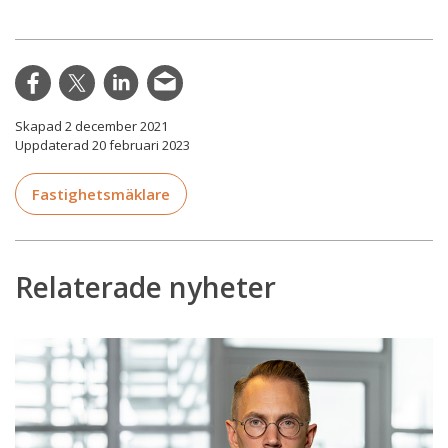
Skapad 2 december 2021
Uppdaterad 20 februari 2023
Fastighetsmäklare
Relaterade nyheter
DI:
Förändrad
bomarknad
utmanar
mäklarbranschen