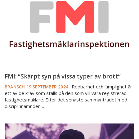
på
vissa
typer
av
brott”
FMI: “Skärpt syn på vissa typer av brott”
Redbarhet och lämplighet är
BRANSCH
19 SEPTEMBER 2024
ett av de krav som ställs på den som vill vara registrerad
fastighetsmäklare. Efter det senaste sammanträdet med
disciplinnämnden…
Ny
studie:
Mäklare