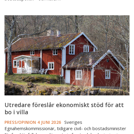
Utredare
föreslår
ekonomiskt
stöd
för
att
bo
i
villa
Utredare föreslår ekonomiskt stöd för att
bo i villa
Sveriges
PRESS/OPINION
4 JUNI 2026
Egnahemskommissionär, tidigare civil- och bostadsminister