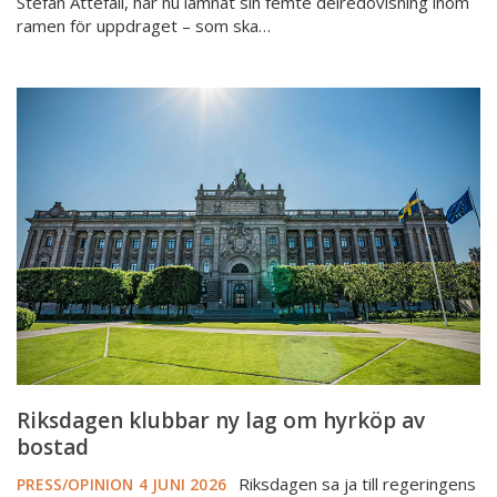
Stefan Attefall, har nu lämnat sin femte delredovisning inom
ramen för uppdraget – som ska…
Riksdagen
klubbar
ny
lag
om
hyrköp
av
bostad
Riksdagen klubbar ny lag om hyrköp av
bostad
Riksdagen sa ja till regeringens
PRESS/OPINION
4 JUNI 2026