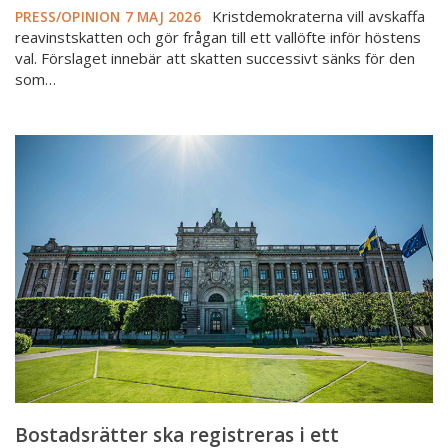
Kristdemokraterna vill avskaffa
PRESS/OPINION
7 MAJ 2026
reavinstskatten och gör frågan till ett vallöfte inför höstens
val. Förslaget innebär att skatten successivt sänks för den
som…
Bostadsrätter
ska
registreras
i
ett
nationellt
register
Bostadsrätter ska registreras i ett