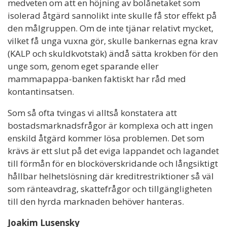
medveten om att en höjning av bolånetaket som
isolerad åtgärd sannolikt inte skulle få stor effekt på
den målgruppen. Om de inte tjänar relativt mycket,
vilket få unga vuxna gör, skulle bankernas egna krav
(KALP och skuldkvotstak) ändå sätta krokben för den
unge som, genom eget sparande eller
mammapappa-banken faktiskt har råd med
kontantinsatsen.
Som så ofta tvingas vi alltså konstatera att
bostadsmarknadsfrågor är komplexa och att ingen
enskild åtgärd kommer lösa problemen. Det som
krävs är ett slut på det eviga lappandet och lagandet
till förmån för en blocköverskridande och långsiktigt
hållbar helhetslösning där kreditrestriktioner så väl
som ränteavdrag, skattefrågor och tillgängligheten
till den hyrda marknaden behöver hanteras.
Joakim Lusensky