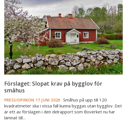
Slopat
krav
på
bygglov
för
småhus
Förslaget: Slopat krav på bygglov för
småhus
Småhus på upp till 120
PRESS/OPINION
17 JUNI 2026
kvadratmeter ska i vissa fall kunna byggas utan bygglov. Det
är ett av förslagen i den delrapport som Boverket nu har
lämnat till…