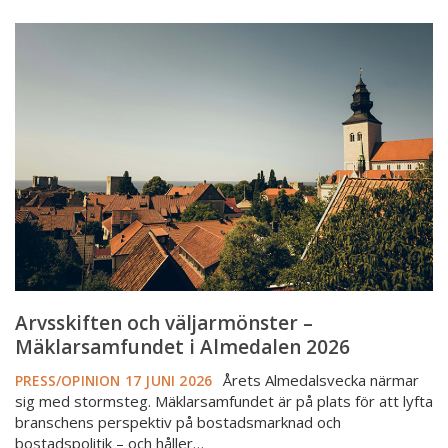
Arvsskiften
och
väljarmönster
–
Mäklarsamfundet
i
Almedalen
2026
Arvsskiften och väljarmönster –
Mäklarsamfundet i Almedalen 2026
Årets Almedalsvecka närmar
PRESS/OPINION
17 JUNI 2026
sig med stormsteg. Mäklarsamfundet är på plats för att lyfta
branschens perspektiv på bostadsmarknad och
bostadspolitik – och håller…