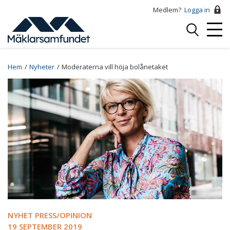
Hoppa
Medlem?
Logga in
till
Logga
huvudinnehåll
Mobi
in
Menu
Breadcrumb
Hem
Nyheter
Moderaterna vill höja bolånetaket
NYHET PRESS/OPINION
19 SEPTEMBER 2019