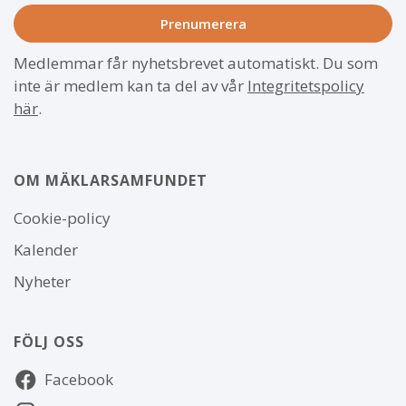
Medlemmar får nyhetsbrevet automatiskt. Du som
inte är medlem kan ta del av vår
Integritetspolicy
här
.
OM MÄKLARSAMFUNDET
Om
Cookie-policy
webbplatsen
Kalender
Nyheter
FÖLJ OSS
Följ
Facebook
oss