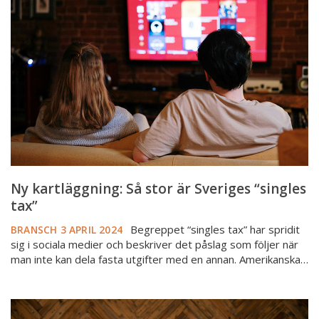
Så
stor
är
Sveriges
“singles
tax”
Ny kartläggning: Så stor är Sveriges “singles
tax”
Begreppet “singles tax” har spridit
BRANSCH
3 APRIL 2024
sig i sociala medier och beskriver det påslag som följer när
man inte kan dela fasta utgifter med en annan. Amerikanska…
Så
vill