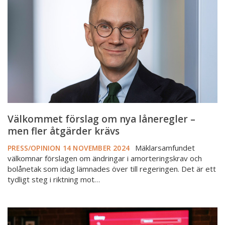
nya
låneregler
–
men
fler
åtgärder
krävs
Välkommet förslag om nya låneregler –
men fler åtgärder krävs
Mäklarsamfundet
PRESS/OPINION
14 NOVEMBER 2024
välkomnar förslagen om ändringar i amorteringskrav och
bolånetak som idag lämnades över till regeringen. Det är ett
tydligt steg i riktning mot…
Ny
kartläggning: