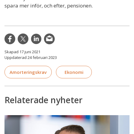
spara mer inför, och efter, pensionen.
Skapad 17 juni 2021
Uppdaterad 24 februari 2023
Amorteringskrav
Ekonomi
Relaterade nyheter
Välkommet
förslag
om