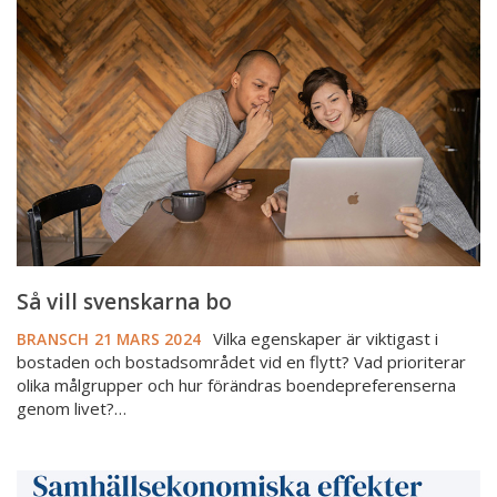
svenskarna
bo
Så vill svenskarna bo
Vilka egenskaper är viktigast i
BRANSCH
21 MARS 2024
bostaden och bostadsområdet vid en flytt? Vad prioriterar
olika målgrupper och hur förändras boendepreferenserna
genom livet?…
Ny
rapport: