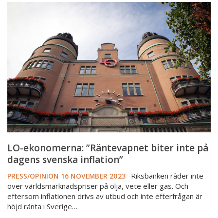
LO-
ekonomerna:
”Räntevapnet
biter
inte
på
dagens
svenska
inflation”
LO-ekonomerna: ”Räntevapnet biter inte på
dagens svenska inflation”
Riksbanken råder inte
PRESS/OPINION
16 NOVEMBER 2023
över världsmarknadspriser på olja, vete eller gas. Och
eftersom inflationen drivs av utbud och inte efterfrågan är
höjd ränta i Sverige…