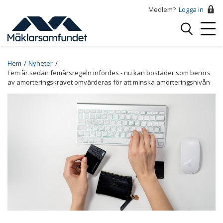
Hoppa
Medlem?
Logga in
till
Logga
huvudinnehåll
Mobi
in
Menu
Breadcrumb
Hem
Nyheter
Fem år sedan femårsregeln infördes - nu kan bostäder som berörs
av amorteringskravet omvärderas för att minska amorteringsnivån