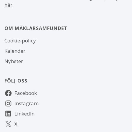
här
.
OM MÄKLARSAMFUNDET
Om
Cookie-policy
webbplatsen
Kalender
Nyheter
FÖLJ OSS
Följ
Facebook
oss
Instagram
LinkedIn
X