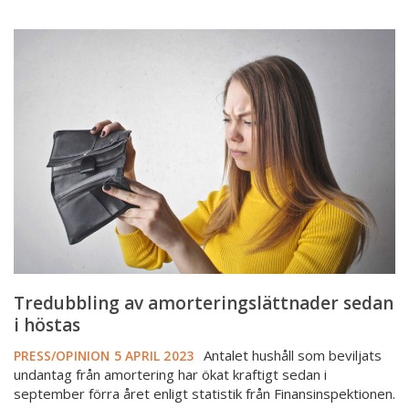
Tredubbling
av
amorteringslättnader
sedan
i
höstas
Tredubbling av amorteringslättnader sedan
i höstas
Antalet hushåll som beviljats
PRESS/OPINION
5 APRIL 2023
undantag från amortering har ökat kraftigt sedan i
september förra året enligt statistik från Finansinspektionen.