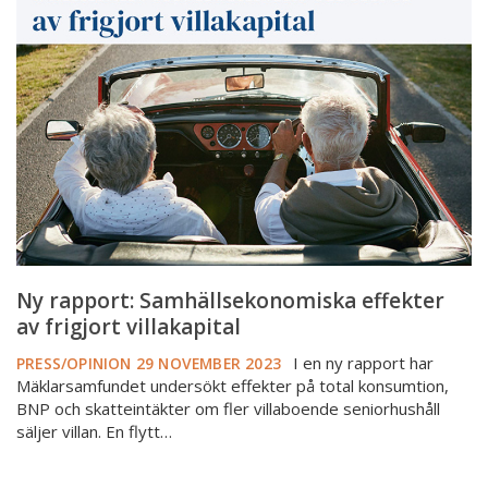
Samhällsekonomiska
effekter
av
frigjort
villakapital
Ny rapport: Samhällsekonomiska effekter
av frigjort villakapital
I en ny rapport har
PRESS/OPINION
29 NOVEMBER 2023
Mäklarsamfundet undersökt effekter på total konsumtion,
BNP och skatteintäkter om fler villaboende seniorhushåll
säljer villan. En flytt…