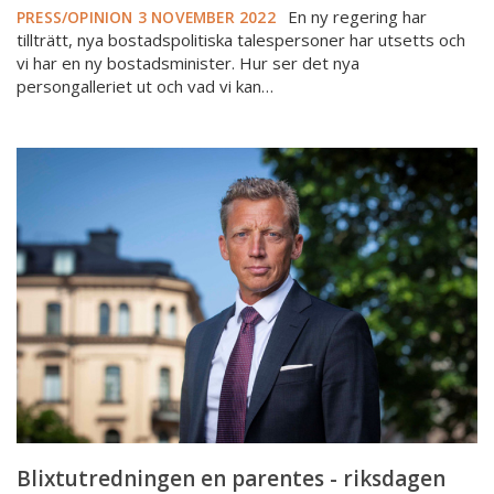
En ny regering har
PRESS/OPINION
3 NOVEMBER 2022
tillträtt, nya bostadspolitiska talespersoner har utsetts och
vi har en ny bostadsminister. Hur ser det nya
persongalleriet ut och vad vi kan…
Blixtutredningen
en
parentes
-
riksdagen
har
initiativet
Blixtutredningen en parentes - riksdagen