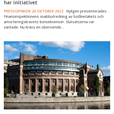
har initiativet
Nyligen presenterades
PRESS/OPINION
20 OKTOBER 2022
Finansinspektionens snabbutredning av bolånetakets och
amorteringskravets konsekvenser. Slutsatserna var
väntade. Nu krävs en oberoende…
SVT:
Stor
enighet
för
ändrade
amorteringskrav