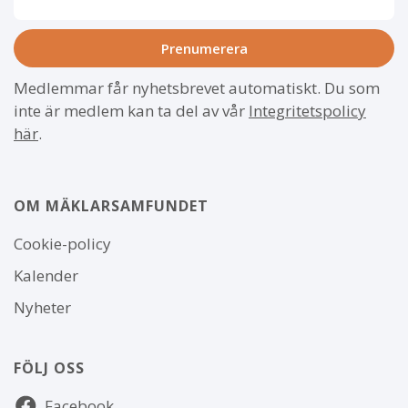
Medlemmar får nyhetsbrevet automatiskt. Du som
inte är medlem kan ta del av vår
Integritetspolicy
här
.
OM MÄKLARSAMFUNDET
Om
Cookie-policy
webbplatsen
Kalender
Nyheter
FÖLJ OSS
Följ
Facebook