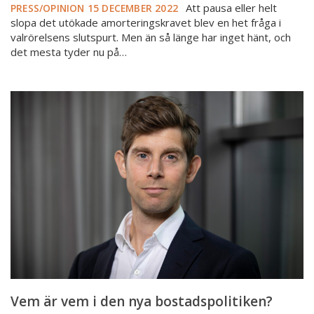
Att pausa eller helt
PRESS/OPINION
15 DECEMBER 2022
slopa det utökade amorteringskravet blev en het fråga i
valrörelsens slutspurt. Men än så länge har inget hänt, och
det mesta tyder nu på…
Vem
är
vem
i
den
nya
bostadspolitiken?
Vem är vem i den nya bostadspolitiken?