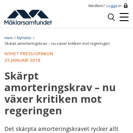
Hoppa
Medlem?
Logga in
till
Logga
huvudinnehåll
Mobi
in
Menu
Breadcrumb
Hem
Nyheter
Skärpt amorteringskrav – nu växer kritiken mot regeringen
NYHET PRESS/OPINION
25 JANUARI 2018
Skärpt
amorteringskrav – nu
växer kritiken mot
regeringen
Det skärpta amorteringskravet rycker allt