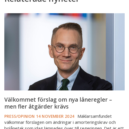
Välkommet
förslag
om
nya
låneregler
–
men
fler
åtgärder
krävs
Välkommet förslag om nya låneregler –
men fler åtgärder krävs
Mäklarsamfundet
PRESS/OPINION
14 NOVEMBER 2024
välkomnar förslagen om ändringar i amorteringskrav och
bolånetak som idag lämnades över till regeringen. Det är ett