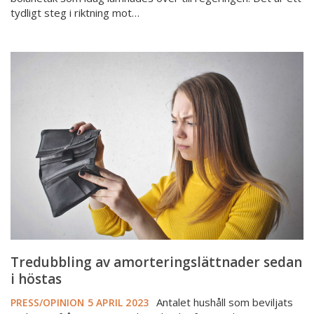
tydligt steg i riktning mot…
Tredubbling
av
amorteringslättnader
sedan
i
höstas
Tredubbling av amorteringslättnader sedan
i höstas
Antalet hushåll som beviljats
PRESS/OPINION
5 APRIL 2023