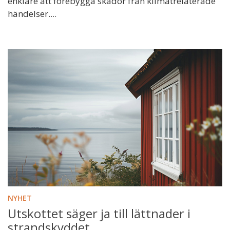
enklare att förebygga skador från klimatrelaterade
händelser....
NYHET
Utskottet säger ja till lättnader i
strandskyddet