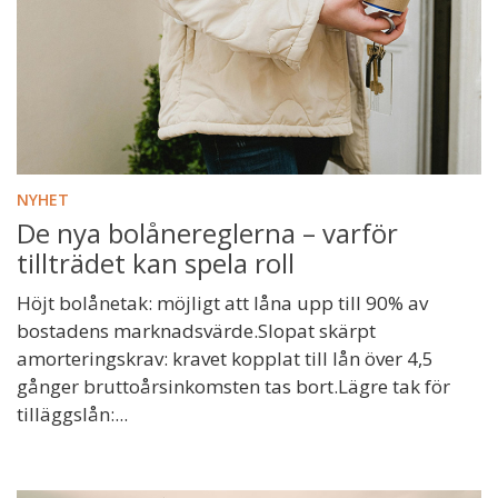
NYHET
De nya bolånereglerna – varför
tillträdet kan spela roll
Höjt bolånetak: möjligt att låna upp till 90% av
bostadens marknadsvärde.Slopat skärpt
amorteringskrav: kravet kopplat till lån över 4,5
gånger bruttoårsinkomsten tas bort.Lägre tak för
tilläggslån:...