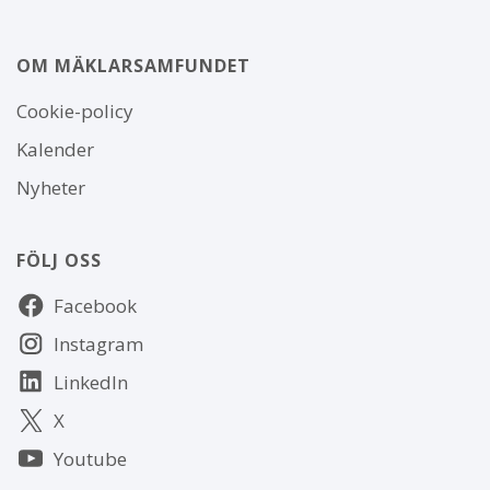
OM MÄKLARSAMFUNDET
Om
Cookie-policy
webbplatsen
Kalender
Nyheter
FÖLJ OSS
Följ
Facebook
oss
Instagram
LinkedIn
X
Youtube