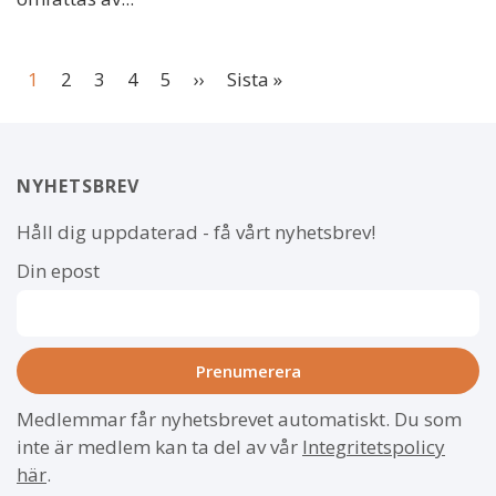
Pagination
Page
Page
Page
Page
Page
Next
Last
1
2
3
4
5
››
Sista »
page
page
NYHETSBREV
Håll dig uppdaterad - få vårt nyhetsbrev!
Din epost
Medlemmar får nyhetsbrevet automatiskt. Du som
inte är medlem kan ta del av vår
Integritetspolicy
här
.