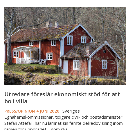
Utredare
föreslår
ekonomiskt
stöd
för
att
bo
i
villa
Utredare föreslår ekonomiskt stöd för att
bo i villa
Sveriges
PRESS/OPINION
4 JUNI 2026
Egnahemskommissionär, tidigare civil- och bostadsminister
Stefan Attefall, har nu lämnat sin femte delredovisning inom
ramen för uppdraget – som ska…