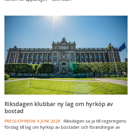
Riksdagen
klubbar
ny
lag
om
hyrköp
av
bostad
Riksdagen klubbar ny lag om hyrköp av
bostad
Riksdagen sa ja till regeringens
PRESS/OPINION
4 JUNI 2026
förslag till lag om hyrköp av bostäder och förändringar av