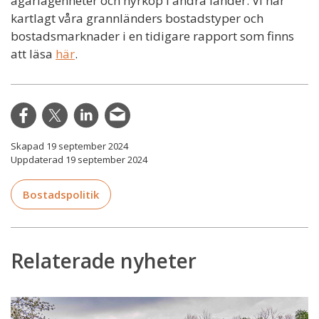
ägarlägenheter och hyrköp i andra länder. Vi har
kartlagt våra grannländers bostadstyper och
bostadsmarknader i en tidigare rapport som finns
att läsa
här
.
Skapad 19 september 2024
Uppdaterad 19 september 2024
Bostadspolitik
Relaterade nyheter
Förslaget:
Slopat