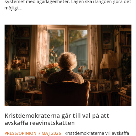
systemet med ägarlägenheter. Lagen ska i längden göra det
möjligt…
Kristdemokraterna
går
till
val
på
att
avskaffa
reavinstskatten
Kristdemokraterna går till val på att
avskaffa reavinstskatten
Kristdemokraterna vill avskaffa
PRESS/OPINION
7 MAJ 2026