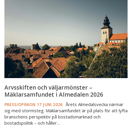
och
väljarmönster
–
Mäklarsamfundet
i
Almedalen
2026
Arvsskiften och väljarmönster –
Mäklarsamfundet i Almedalen 2026
Årets Almedalsvecka närmar
PRESS/OPINION
17 JUNI 2026
sig med stormsteg. Mäklarsamfundet är på plats för att lyfta
branschens perspektiv på bostadsmarknad och
bostadspolitik – och håller…