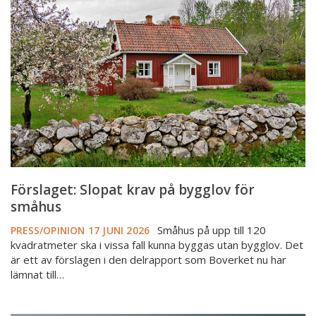
krav
på
bygglov
för
småhus
Förslaget: Slopat krav på bygglov för
småhus
Småhus på upp till 120
PRESS/OPINION
17 JUNI 2026
kvadratmeter ska i vissa fall kunna byggas utan bygglov. Det
är ett av förslagen i den delrapport som Boverket nu har
lämnat till…
Arvsskiften