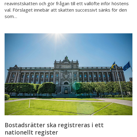
reavinstskatten och gör frågan till ett vallöfte inför höstens
val. Förslaget innebär att skatten successivt sänks för den
som…
Bostadsrätter
ska
registreras
i
ett
nationellt
register
Bostadsrätter ska registreras i ett
nationellt register