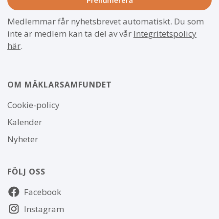
Medlemmar får nyhetsbrevet automatiskt. Du som
inte är medlem kan ta del av vår
Integritetspolicy
här
.
OM MÄKLARSAMFUNDET
Om
Cookie-policy
webbplatsen
Kalender
Nyheter
FÖLJ OSS
Följ
Facebook
oss
Instagram