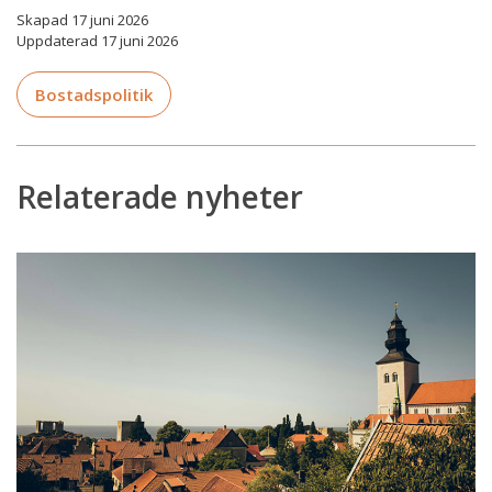
Skapad 17 juni 2026
Uppdaterad 17 juni 2026
Bostadspolitik
Relaterade nyheter
Arvsskiften
och
väljarmönster
–
Mäklarsamfundet
i
Almedalen
2026