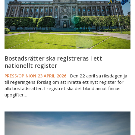
nationellt
register
Bostadsrätter ska registreras i ett
nationellt register
Den 22 april sa riksdagen ja
PRESS/OPINION
23 APRIL 2026
till regeringens förslag om att inrätta ett nytt register för
alla bostadsrätter. I registret ska det bland annat finnas
uppgifter…
Nya
bolåneregler
från
1