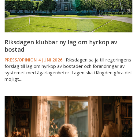
bostad
Riksdagen klubbar ny lag om hyrköp av
bostad
Riksdagen sa ja till regeringens
PRESS/OPINION
4 JUNI 2026
förslag till lag om hyrköp av bostäder och förändringar av
systemet med ägarlägenheter. Lagen ska i längden göra det
möjligt…
Kristdemokraterna
går
till
val
på
att