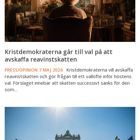
avskaffa
reavinstskatten
Kristdemokraterna går till val på att
avskaffa reavinstskatten
Kristdemokraterna vill avskaffa
PRESS/OPINION
7 MAJ 2026
reavinstskatten och gör frågan till ett vallöfte inför höstens
val. Förslaget innebär att skatten successivt sänks för den
som…
Bostadsrätter
ska
registreras
i
ett