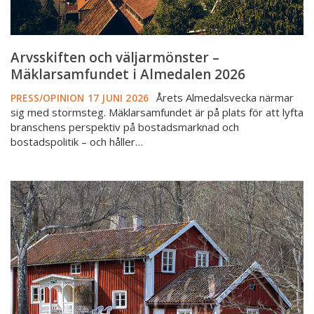
Arvsskiften och väljarmönster –
Mäklarsamfundet i Almedalen 2026
Årets Almedalsvecka närmar
PRESS/OPINION
17 JUNI 2026
sig med stormsteg. Mäklarsamfundet är på plats för att lyfta
branschens perspektiv på bostadsmarknad och
bostadspolitik – och håller…
Utredare
föreslår
ekonomiskt
stöd
för
att
bo
i