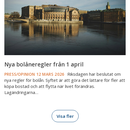
april
Nya bolåneregler från 1 april
Riksdagen har beslutat om
PRESS/OPINION
12 MARS 2026
nya regler för bolån. Syftet är att göra det lättare för fler att
köpa bostad och att flytta när livet förändras.
Lagändringarna…
Visa fler