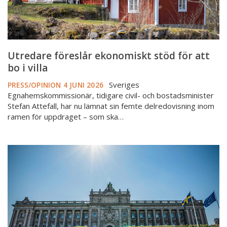
villa
Utredare föreslår ekonomiskt stöd för att
bo i villa
Sveriges
PRESS/OPINION
4 JUNI 2026
Egnahemskommissionär, tidigare civil- och bostadsminister
Stefan Attefall, har nu lämnat sin femte delredovisning inom
ramen för uppdraget – som ska…
Riksdagen
klubbar
ny
lag
om
hyrköp
av