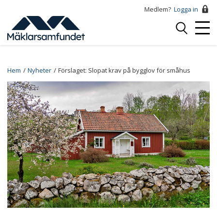
Hoppa
Medlem?
Logga in
till
Logga
huvudinnehåll
Mobi
in
Menu
Breadcrumb
Hem
Nyheter
Förslaget: Slopat krav på bygglov för småhus