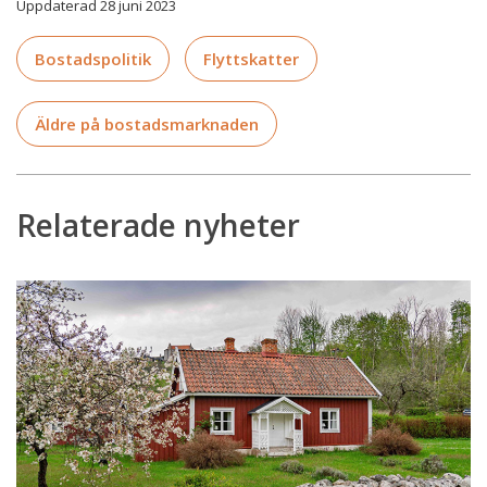
Uppdaterad 28 juni 2023
Bostadspolitik
Flyttskatter
Äldre på bostadsmarknaden
Relaterade nyheter
Förslaget:
Slopat
krav
på
bygglov
för
småhus