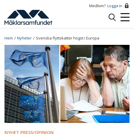
Hoppa
Medlem?
Logga in
till
Logga
huvudinnehåll
Mobi
in
Menu
Breadcrumb
Hem
Nyheter
Svenska flyttskatter högst i Europa
NYHET PRESS/OPINION