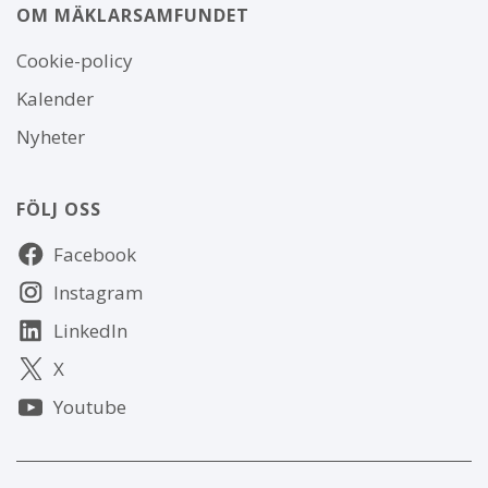
OM MÄKLARSAMFUNDET
Om
Cookie-policy
webbplatsen
Kalender
Nyheter
FÖLJ OSS
Följ
Facebook
oss
Instagram
LinkedIn
X
Youtube