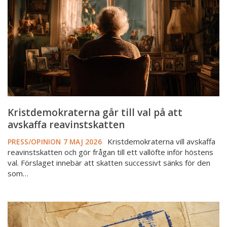
på
att
avskaffa
reavinstskatten
Kristdemokraterna går till val på att
avskaffa reavinstskatten
Kristdemokraterna vill avskaffa
PRESS/OPINION
7 MAJ 2026
reavinstskatten och gör frågan till ett vallöfte inför höstens
val. Förslaget innebär att skatten successivt sänks för den
som…
Stämpelskatten
-
en