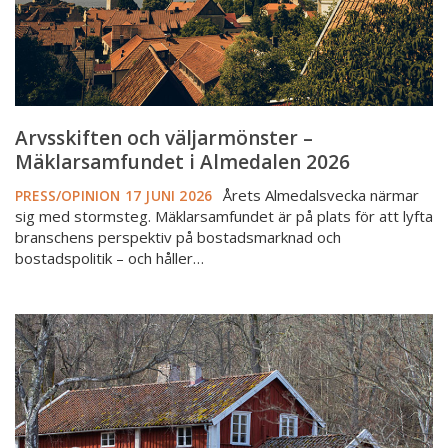
2026
Arvsskiften och väljarmönster –
Mäklarsamfundet i Almedalen 2026
Årets Almedalsvecka närmar
PRESS/OPINION
17 JUNI 2026
sig med stormsteg. Mäklarsamfundet är på plats för att lyfta
branschens perspektiv på bostadsmarknad och
bostadspolitik – och håller…
Utredare
föreslår
ekonomiskt
stöd
för
att