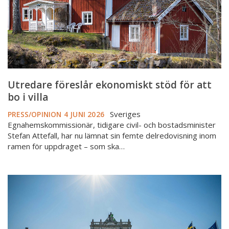
bo
i
villa
Utredare föreslår ekonomiskt stöd för att
bo i villa
Sveriges
PRESS/OPINION
4 JUNI 2026
Egnahemskommissionär, tidigare civil- och bostadsminister
Stefan Attefall, har nu lämnat sin femte delredovisning inom
ramen för uppdraget – som ska…
Riksdagen
klubbar
ny
lag
om