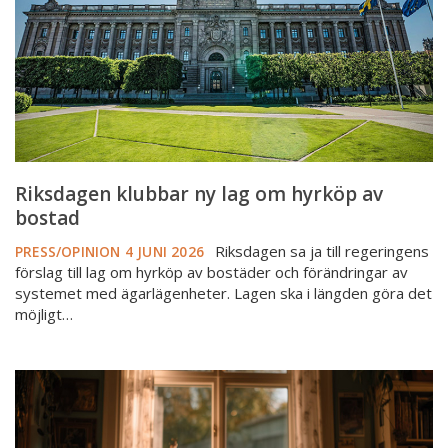
hyrköp
av
bostad
Riksdagen klubbar ny lag om hyrköp av
bostad
Riksdagen sa ja till regeringens
PRESS/OPINION
4 JUNI 2026
förslag till lag om hyrköp av bostäder och förändringar av
systemet med ägarlägenheter. Lagen ska i längden göra det
möjligt…
Kristdemokraterna
går
till
val