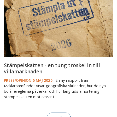
tung
tröskel
in
till
villamarknaden
Stämpelskatten - en tung tröskel in till
villamarknaden
En ny rapport från
PRESS/OPINION
6 MAJ 2026
Mäklarsamfundet visar geografiska skillnader, hur de nya
bolånereglerna påverkar och hur lång tids amortering
stämpelskatten motsvarar i…