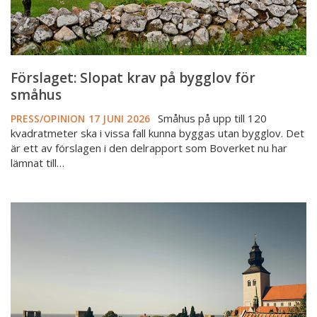
Förslaget: Slopat krav på bygglov för
småhus
Småhus på upp till 120
PRESS/OPINION
17 JUNI 2026
kvadratmeter ska i vissa fall kunna byggas utan bygglov. Det
är ett av förslagen i den delrapport som Boverket nu har
lämnat till…
Arvsskiften
och
väljarmönster
–
Mäklarsamfundet
i
Almedalen