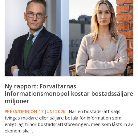
rapport:
Förvaltarnas
informationsmonopol
kostar
bostadssäljare
miljoner
Ny rapport: Förvaltarnas
informationsmonopol kostar bostadssäljare
miljoner
När en bostadsrätt säljs
PRESS/OPINION
17 JUNI 2026
tvingas mäklare eller säljare betala för information som
enligt lag tillhör bostadsrättsföreningen, men som låsts in av
ekonomiska…