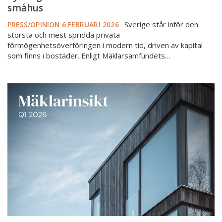
000
småhus
småhus
Sverige står inför den
PRESS/OPINION
6 FEBRUARI 2026
största och mest spridda privata
förmögenhetsöverföringen i modern tid, driven av kapital
som finns i bostäder. Enligt Mäklarsamfundets…
Mäklarna:
Optimismen
ökar
–
köparna
fortsatt
försiktiga