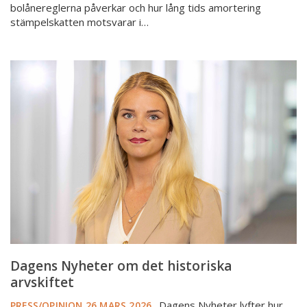
bolånereglerna påverkar och hur lång tids amortering
stämpelskatten motsvarar i…
Dagens
Nyheter
om
det
historiska
arvskiftet
Dagens Nyheter om det historiska
arvskiftet
Dagens Nyheter lyfter hur
PRESS/OPINION
26 MARS 2026