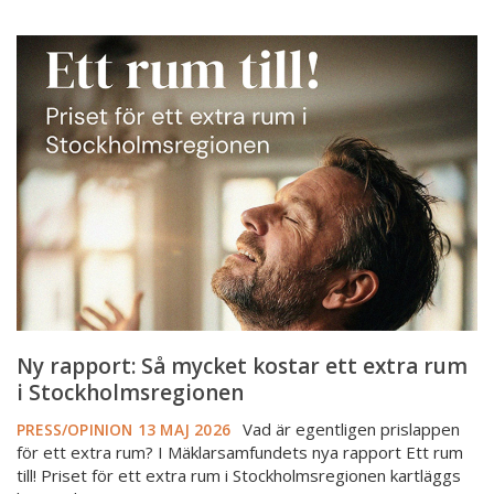
Ny
rapport:
Så
mycket
kostar
ett
extra
rum
i
Stockholmsregionen
Ny rapport: Så mycket kostar ett extra rum
i Stockholmsregionen
Vad är egentligen prislappen
PRESS/OPINION
13 MAJ 2026
för ett extra rum? I Mäklarsamfundets nya rapport Ett rum
till! Priset för ett extra rum i Stockholmsregionen kartläggs