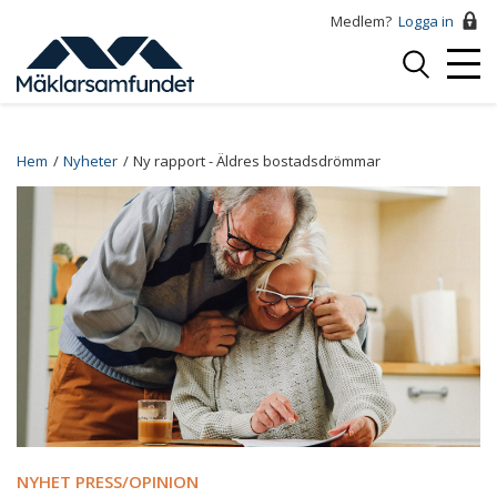
Hoppa
Medlem?
Logga in
till
Logga
huvudinnehåll
Mobi
in
Menu
Breadcrumb
Hem
Nyheter
Ny rapport - Äldres bostadsdrömmar
NYHET PRESS/OPINION