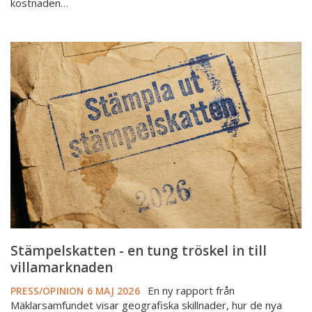
kostnaden…
Stämpelskatten
-
en
tung
tröskel
in
till
villamarknaden
Stämpelskatten - en tung tröskel in till
villamarknaden
En ny rapport från
PRESS/OPINION
6 MAJ 2026
Mäklarsamfundet visar geografiska skillnader, hur de nya