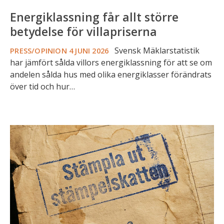
Energiklassning får allt större
betydelse för villapriserna
Svensk Mäklarstatistik
PRESS/OPINION
4 JUNI 2026
har jämfört sålda villors energiklassning för att se om
andelen sålda hus med olika energiklasser förändrats
över tid och hur…
Stämpelskatten
-
en
tung
tröskel
in
till
villamarknaden