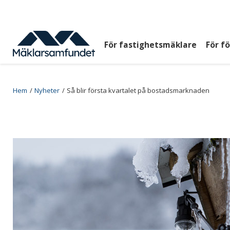
Hoppa
till
huvudinnehåll
För fastighetsmäklare
För f
Huvudmeny
top
Breadcrumb
Hem
Nyheter
Så blir första kvartalet på bostadsmarknaden