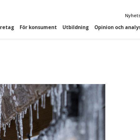
Top
Nyhets
öretag
För konsument
Utbildning
Opinion och analy