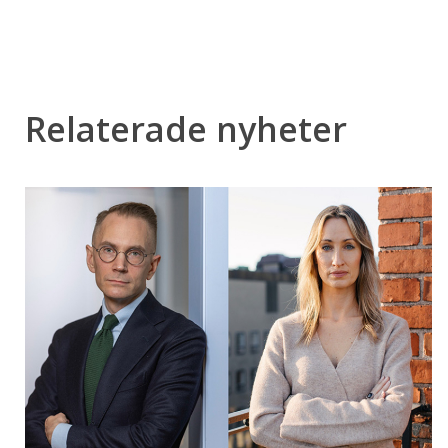
Relaterade nyheter
Ny
rapport:
Förvaltarnas
informationsmonopol
kostar
bostadssäljare
miljoner