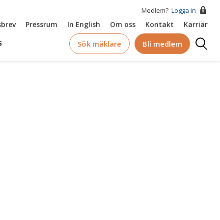
Medlem?
Logga in
brev
Pressrum
In English
Om oss
Kontakt
Karriär
Logga
s
Sök mäklare
Bli medlem
in