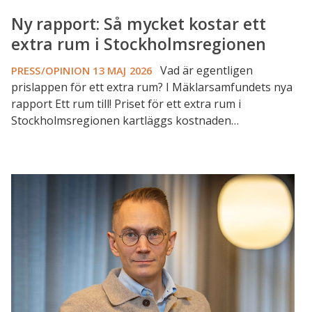
Ny rapport: Så mycket kostar ett
extra rum i Stockholmsregionen
Vad är egentligen
PRESS/OPINION
13 MAJ 2026
prislappen för ett extra rum? I Mäklarsamfundets nya
rapport Ett rum till! Priset för ett extra rum i
Stockholmsregionen kartläggs kostnaden…
Ökande
priser
på
både
bostadsrätter
och
villor
i
mars