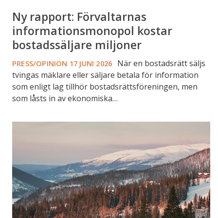
Ny rapport: Förvaltarnas
informationsmonopol kostar
bostadssäljare miljoner
När en bostadsrätt säljs
PRESS/OPINION
17 JUNI 2026
tvingas mäklare eller säljare betala för information
som enligt lag tillhör bostadsrättsföreningen, men
som låsts in av ekonomiska…
Så
mycket
dyrare
har
fjällstugan
blivit
på
tio
år