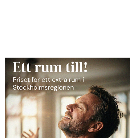
Ny
rapport:
Så
mycket
kostar
ett
extra
rum
i
Stockholmsregionen