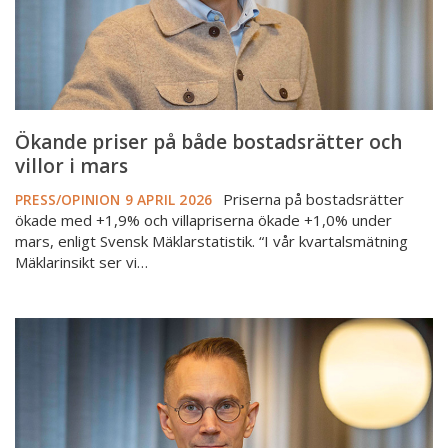
i
mars
Ökande priser på både bostadsrätter och
villor i mars
Priserna på bostadsrätter
PRESS/OPINION
9 APRIL 2026
ökade med +1,9% och villapriserna ökade +1,0% under
mars, enligt Svensk Mäklarstatistik. “I vår kvartalsmätning
Mäklarinsikt ser vi…
Priserna
på
bostadsrätter
ökade
medan
villapriserna