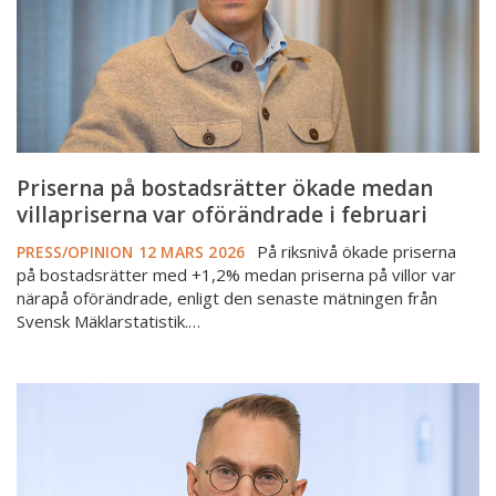
var
oförändrade
i
februari
Priserna på bostadsrätter ökade medan
villapriserna var oförändrade i februari
På riksnivå ökade priserna
PRESS/OPINION
12 MARS 2026
på bostadsrätter med +1,2% medan priserna på villor var
närapå oförändrade, enligt den senaste mätningen från
Svensk Mäklarstatistik.…
Små
prisrörelser
på
bostadsmarknaden
i