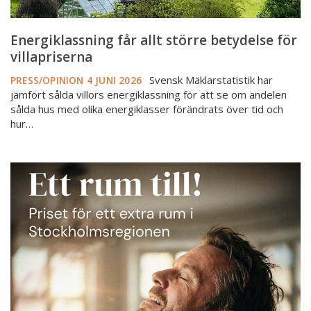
Energiklassning får allt större betydelse för
villapriserna
Svensk Mäklarstatistik har
PRESS/OPINION
4 JUNI 2026
jämfört sålda villors energiklassning för att se om andelen
sålda hus med olika energiklasser förändrats över tid och
hur…
Ny
rapport:
Så
mycket
kostar
ett
extra
rum
i