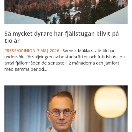
år
Så mycket dyrare har fjällstugan blivit på
tio år
Svensk Mäklarstatistik har
PRESS/OPINION
7 MAJ 2026
undersökt försäljningen av bostadsrätter och fritidshus i ett
antal fjällområden de senaste 12 månaderna och jämfört
med samma period…
Ökande
priser
på
både
bostadsrätter
och
villor