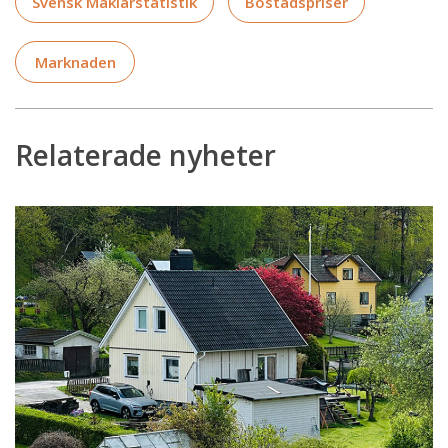
Svensk Mäklarstatistik
Bostadspriser
Marknaden
Relaterade nyheter
Energiklassning
får
allt
större
betydelse
för
villapriserna