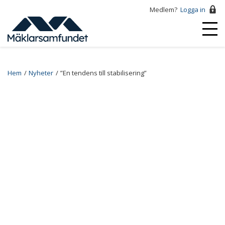
Hoppa
Medlem?
Logga in
till
Logga
huvudinnehåll
Mobi
in
Menu
Breadcrumb
Hem
Nyheter
”En tendens till stabilisering”