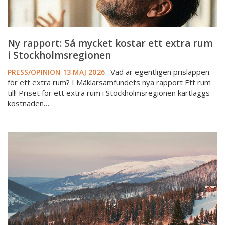
Stockholmsregionen
Ny rapport: Så mycket kostar ett extra rum
i Stockholmsregionen
Vad är egentligen prislappen
PRESS/OPINION
13 MAJ 2026
för ett extra rum? I Mäklarsamfundets nya rapport Ett rum
till! Priset för ett extra rum i Stockholmsregionen kartläggs
kostnaden…
Så
mycket
dyrare
har
fjällstugan
blivit
på
tio