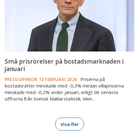
januari
Små prisrörelser på bostadsmarknaden i
januari
Priserna på
PRESS/OPINION
12 FEBRUARI 2026
bostadsrätter minskade med -0,3% medan villapriserna
minskade med -0,2% under januari, enligt de senaste
siffrorna från Svensk Mäklarstatistik. Men…
Visa fler