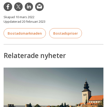
Skapad 10 mars 2022
Uppdaterad 20 februari 2023
Bostadsmarknaden
Bostadspriser
Relaterade nyheter
Arvsskiften
och
väljarmönster
–
Mäklarsamfundet
i
Almedalen