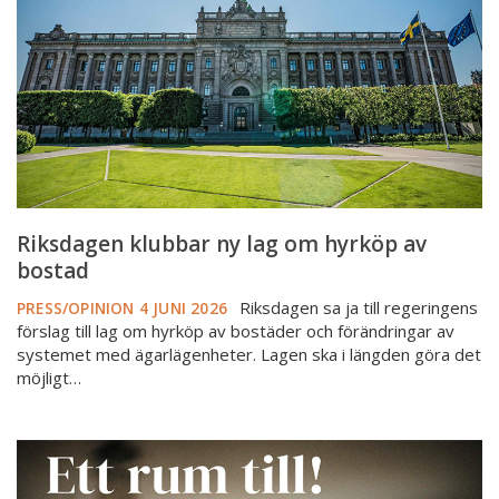
om
hyrköp
av
bostad
Riksdagen klubbar ny lag om hyrköp av
bostad
Riksdagen sa ja till regeringens
PRESS/OPINION
4 JUNI 2026
förslag till lag om hyrköp av bostäder och förändringar av
systemet med ägarlägenheter. Lagen ska i längden göra det
möjligt…
Ny
rapport:
Så