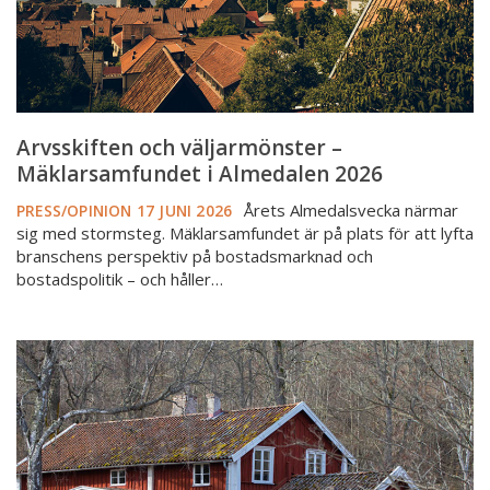
2026
Arvsskiften och väljarmönster –
Mäklarsamfundet i Almedalen 2026
Årets Almedalsvecka närmar
PRESS/OPINION
17 JUNI 2026
sig med stormsteg. Mäklarsamfundet är på plats för att lyfta
branschens perspektiv på bostadsmarknad och
bostadspolitik – och håller…
Utredare
föreslår
ekonomiskt
stöd
för
att