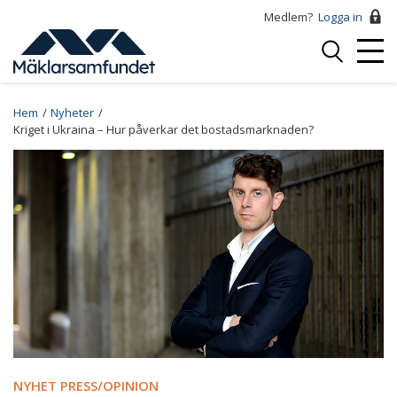
Hoppa
Medlem?
Logga in
till
Logga
huvudinnehåll
Mobi
in
Menu
Breadcrumb
Hem
Nyheter
Kriget i Ukraina – Hur påverkar det bostadsmarknaden?
NYHET PRESS/OPINION