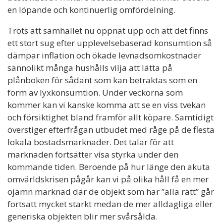
en löpande och kontinuerlig omfördelning.
Trots att samhället nu öppnat upp och att det finns
ett stort sug efter upplevelsebaserad konsumtion så
dämpar inflation och ökade levnadsomkostnader
sannolikt många hushålls vilja att lätta på
plånboken för sådant som kan betraktas som en
form av lyxkonsumtion. Under veckorna som
kommer kan vi kanske komma att se en viss tvekan
och försiktighet bland framför allt köpare. Samtidigt
överstiger efterfrågan utbudet med råge på de flesta
lokala bostadsmarknader. Det talar för att
marknaden fortsätter visa styrka under den
kommande tiden. Beroende på hur länge den akuta
omvärldskrisen pågår kan vi på olika håll få en mer
ojämn marknad där de objekt som har ”alla rätt” går
fortsatt mycket starkt medan de mer alldagliga eller
generiska objekten blir mer svårsålda.