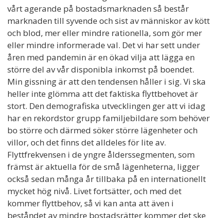
vårt agerande på bostadsmarknaden så består
marknaden till syvende och sist av människor av kött
och blod, mer eller mindre rationella, som gör mer
eller mindre informerade val. Det vi har sett under
åren med pandemin är en ökad vilja att lägga en
större del av vår disponibla inkomst på boendet.
Min gissning är att den tendensen håller i sig. Vi ska
heller inte glömma att det faktiska flyttbehovet är
stort. Den demografiska utvecklingen ger att vi idag
har en rekordstor grupp familjebildare som behöver
bo större och därmed söker större lägenheter och
villor, och det finns det alldeles för lite av.
Flyttfrekvensen i de yngre ålderssegmenten, som
främst är aktuella för de små lägenheterna, ligger
också sedan många år tillbaka på en internationellt
mycket hög nivå. Livet fortsätter, och med det
kommer flyttbehov, så vi kan anta att även i
beståndet av mindre bostadsrätter kommer det ske