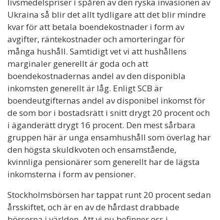
livsmedelspriser i spåren av den ryska invasionen av
Ukraina så blir det allt tydligare att det blir mindre
kvar för att betala boendekostnader i form av
avgifter, räntekostnader och amorteringar för
många hushåll. Samtidigt vet vi att hushållens
marginaler generellt är goda och att
boendekostnadernas andel av den disponibla
inkomsten generellt är låg. Enligt SCB är
boendeutgifternas andel av disponibel inkomst för
de som bor i bostadsrätt i snitt drygt 20 procent och
i äganderätt drygt 16 procent. Den mest sårbara
gruppen här är unga ensamhushåll som överlag har
den högsta skuldkvoten och ensamstående,
kvinnliga pensionärer som generellt har de lägsta
inkomsterna i form av pensioner.
Stockholmsbörsen har tappat runt 20 procent sedan
årsskiftet, och är en av de hårdast drabbade
börserna i världen. Att vi nu befinner oss i