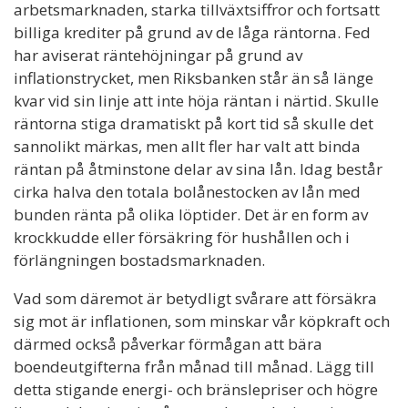
arbetsmarknaden, starka tillväxtsiffror och fortsatt
billiga krediter på grund av de låga räntorna. Fed
har aviserat räntehöjningar på grund av
inflationstrycket, men Riksbanken står än så länge
kvar vid sin linje att inte höja räntan i närtid. Skulle
räntorna stiga dramatiskt på kort tid så skulle det
sannolikt märkas, men allt fler har valt att binda
räntan på åtminstone delar av sina lån. Idag består
cirka halva den totala bolånestocken av lån med
bunden ränta på olika löptider. Det är en form av
krockkudde eller försäkring för hushållen och i
förlängningen bostadsmarknaden.
Vad som däremot är betydligt svårare att försäkra
sig mot är inflationen, som minskar vår köpkraft och
därmed också påverkar förmågan att bära
boendeutgifterna från månad till månad. Lägg till
detta stigande energi- och bränslepriser och högre