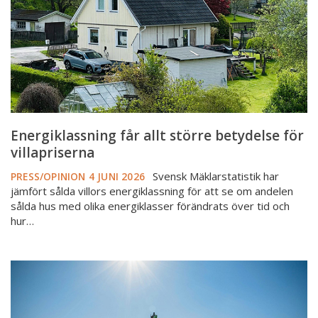
för
villapriserna
Energiklassning får allt större betydelse för
villapriserna
Svensk Mäklarstatistik har
PRESS/OPINION
4 JUNI 2026
jämfört sålda villors energiklassning för att se om andelen
sålda hus med olika energiklasser förändrats över tid och
hur…
Riksdagen
klubbar
ny
lag