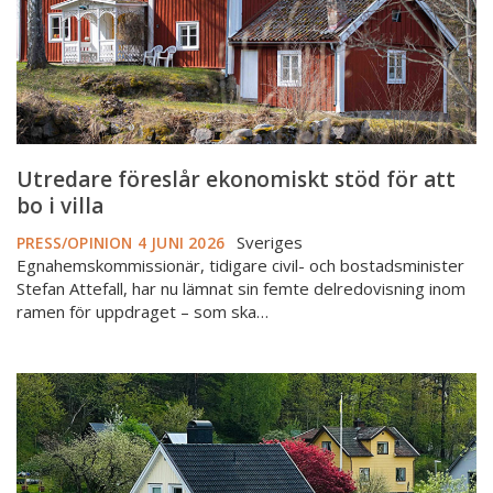
bo
i
villa
Utredare föreslår ekonomiskt stöd för att
bo i villa
Sveriges
PRESS/OPINION
4 JUNI 2026
Egnahemskommissionär, tidigare civil- och bostadsminister
Stefan Attefall, har nu lämnat sin femte delredovisning inom
ramen för uppdraget – som ska…
Energiklassning
får
allt
större
betydelse