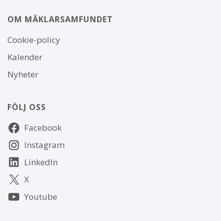
OM MÄKLARSAMFUNDET
Om
Cookie-policy
webbplatsen
Kalender
Nyheter
FÖLJ OSS
Följ
Facebook
oss
Instagram
LinkedIn
X
Youtube