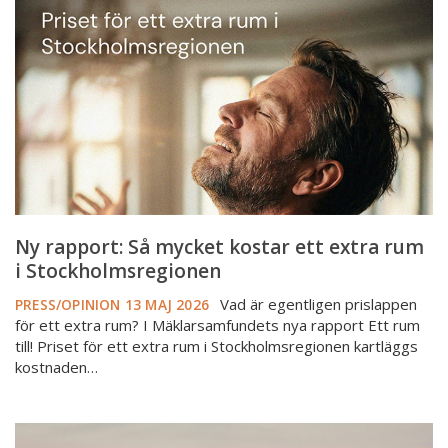
mycket
kostar
ett
extra
rum
i
Stockholmsregionen
Ny rapport: Så mycket kostar ett extra rum
i Stockholmsregionen
Vad är egentligen prislappen
PRESS/OPINION
13 MAJ 2026
för ett extra rum? I Mäklarsamfundets nya rapport Ett rum
till! Priset för ett extra rum i Stockholmsregionen kartläggs
kostnaden…
Så
mycket