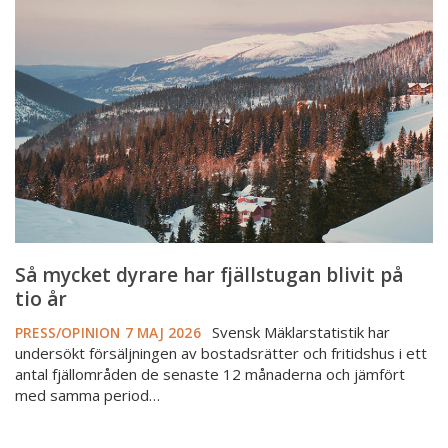
dyrare
har
fjällstugan
blivit
på
tio
år
Så mycket dyrare har fjällstugan blivit på
tio år
Svensk Mäklarstatistik har
PRESS/OPINION
7 MAJ 2026
undersökt försäljningen av bostadsrätter och fritidshus i ett
antal fjällområden de senaste 12 månaderna och jämfört
med samma period…