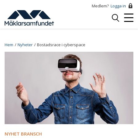
Hoppa
Medlem?
Logga in
till
Logga
huvudinnehåll
Mobi
in
Menu
Breadcrumb
Hem
Nyheter
Bostadsrace i cyberspace
NYHET BRANSCH