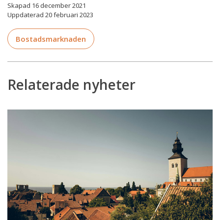
Skapad 16 december 2021
Uppdaterad 20 februari 2023
Bostadsmarknaden
Relaterade nyheter
Arvsskiften
och
väljarmönster
–
Mäklarsamfundet
i
Almedalen
2026