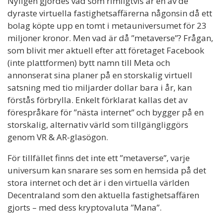
Nyligen gjordes vad som rimligtvis är en av de
dyraste virtuella fastighetsaffärerna någonsin då ett
bolag köpte upp en tomt i metauniversumet för 23
miljoner kronor. Men vad är då ”metaverse”? Frågan,
som blivit mer aktuell efter att företaget Facebook
(inte plattformen) bytt namn till Meta och
annonserat sina planer på en storskalig virtuell
satsning med tio miljarder dollar bara i år, kan
förstås förbrylla. Enkelt förklarat kallas det av
förespråkare för ”nästa internet” och bygger på en
storskalig, alternativ värld som tillgängliggörs
genom VR & AR-glasögon.
För tillfället finns det inte ett ”metaverse”, varje
universum kan snarare ses som en hemsida på det
stora internet och det är i den virtuella världen
Decentraland som den aktuella fastighetsaffären
gjorts – med dess kryptovaluta ”Mana”.