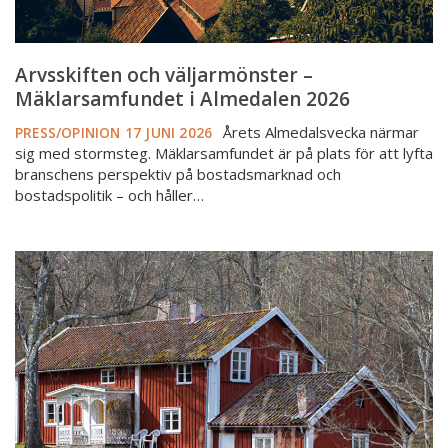
Arvsskiften och väljarmönster –
Mäklarsamfundet i Almedalen 2026
Årets Almedalsvecka närmar
PRESS/OPINION
17 JUNI 2026
sig med stormsteg. Mäklarsamfundet är på plats för att lyfta
branschens perspektiv på bostadsmarknad och
bostadspolitik – och håller…
Utredare
föreslår
ekonomiskt
stöd
för
att
bo
i
villa