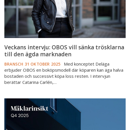
till
den
ägda
marknaden
Veckans intervju: OBOS vill sänka trösklarna
till den ägda marknaden
Med konceptet Deläga
BRANSCH
31 OKTOBER 2025
erbjuder OBOS en boköpsmodell där köparen kan äga halva
bostaden och successivt köpa loss resten. I intervjun
berättar Catarina Carlén,…
Mäklarna:
Köpare
håller
igen
och