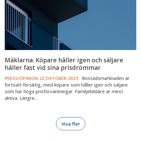
säljare
håller
fast
vid
sina
prisdrömmar
Mäklarna: Köpare håller igen och säljare
håller fast vid sina prisdrömmar
Bostadsmarknaden är
PRESS/OPINION
22 OKTOBER 2025
fortsatt försiktig, med köpare som håller igen och säljare
som har höga prisförväntningar. Familjebildare är mest
aktiva. Längre…
Visa fler