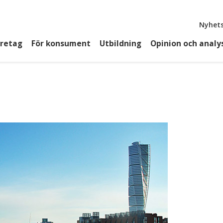
Top
Nyhets
öretag
För konsument
Utbildning
Opinion och analy