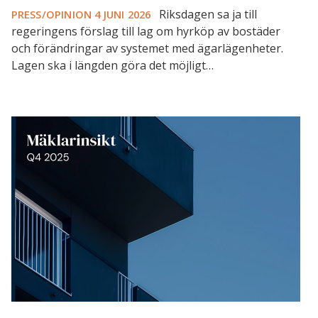
Riksdagen sa ja till
PRESS/OPINION
4 JUNI 2026
regeringens förslag till lag om hyrköp av bostäder
och förändringar av systemet med ägarlägenheter.
Lagen ska i längden göra det möjligt…
Mäklarna:
Köpare
håller
igen
och
säljare
håller
fast
vid
sina
prisdrömmar