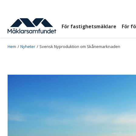
Hoppa
till
huvudinnehåll
För fastighetsmäklare
För f
Huvudmeny
top
Breadcrumb
Hem
Nyheter
Svensk Nyproduktion om Skånemarknaden