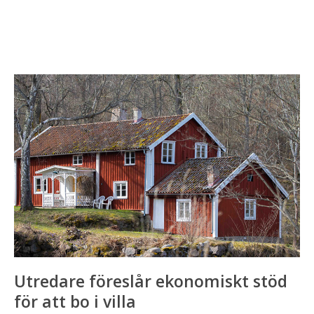
Utredare
föreslår
ekonomiskt
stöd
för
att
bo
i
villa
Utredare föreslår ekonomiskt stöd
för att bo i villa