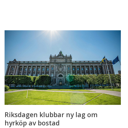
Riksdagen
klubbar
ny
lag
om
hyrköp
av
bostad
Riksdagen klubbar ny lag om
hyrköp av bostad