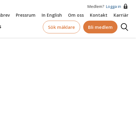
Medlem?
Logga in
brev
Pressrum
In English
Om oss
Kontakt
Karriär
Logga
s
Sök mäklare
Bli medlem
in