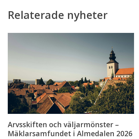
Relaterade nyheter
Arvsskiften
och
väljarmönster
–
Mäklarsamfundet
i
Almedalen
2026
Arvsskiften och väljarmönster –
Mäklarsamfundet i Almedalen 2026