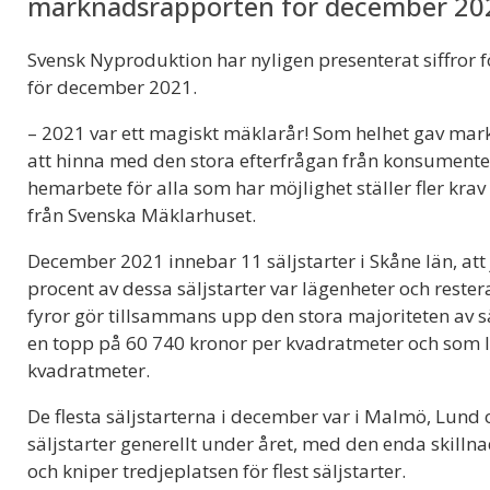
marknadsrapporten för december 20
Svensk Nyproduktion har nyligen presenterat siffror
för december 2021.
– 2021 var ett magiskt mäklarår! Som helhet gav ma
att hinna med den stora efterfrågan från konsumente
hemarbete för alla som har möjlighet ställer fler kr
från Svenska Mäklarhuset.
December 2021 innebar 11 säljstarter i Skåne län, at
procent av dessa säljstarter var lägenheter och reste
fyror gör tillsammans upp den stora majoriteten av s
en topp på 60 740 kronor per kvadratmeter och som l
kvadratmeter.
De flesta säljstarterna i december var i Malmö, Lund 
säljstarter generellt under året, med den enda skill
och kniper tredjeplatsen för flest säljstarter.