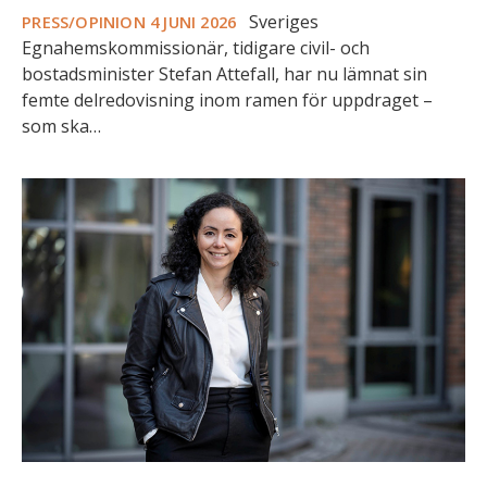
Sveriges
PRESS/OPINION
4 JUNI 2026
Egnahemskommissionär, tidigare civil- och
bostadsminister Stefan Attefall, har nu lämnat sin
femte delredovisning inom ramen för uppdraget –
som ska…
Veckans
intervju:
OBOS
vill
sänka
trösklarna
till
den
ägda
marknaden