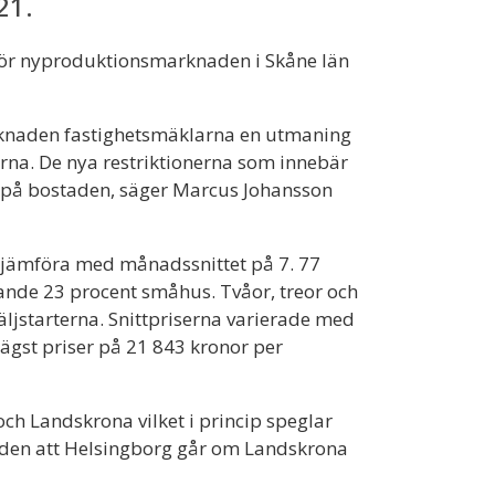
21.
 för nyproduktionsmarknaden i Skåne län
rknaden fastighetsmäklarna en utmaning
rna. De nya restriktionerna som innebär
av på bostaden, säger Marcus Johansson
t jämföra med månadssnittet på 7. 77
rande 23 procent småhus. Tvåor, treor och
äljstarterna. Snittpriserna varierade med
ägst priser på 21 843 kronor per
och Landskrona vilket i princip speglar
naden att Helsingborg går om Landskrona