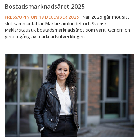
Bostadsmarknadsåret 2025
När 2025 går mot sitt
PRESS/OPINION
19 DECEMBER 2025
slut sammanfattar Mäklarsamfundet och Svensk
Mäklarstatistik bostadsmarknadsåret som varit. Genom en
genomgång av marknadsutvecklingen…
Veckans
intervju:
OBOS
vill
sänka
trösklarna
till
den
ägda
marknaden