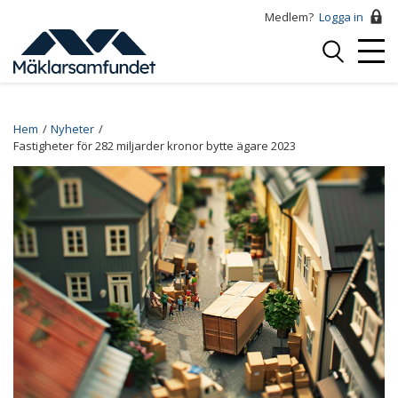
Hoppa
Medlem?
Logga in
till
Logga
huvudinnehåll
Mobi
in
Menu
Breadcrumb
Hem
Nyheter
Fastigheter för 282 miljarder kronor bytte ägare 2023