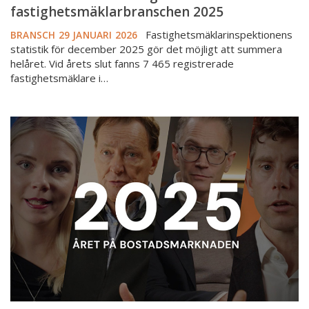
fastighetsmäklarbranschen 2025
Fastighetsmäklarinspektionens
BRANSCH
29 JANUARI 2026
statistik för december 2025 gör det möjligt att summera
helåret. Vid årets slut fanns 7 465 registrerade
fastighetsmäklare i…
Bostadsmarknadsåret
2025