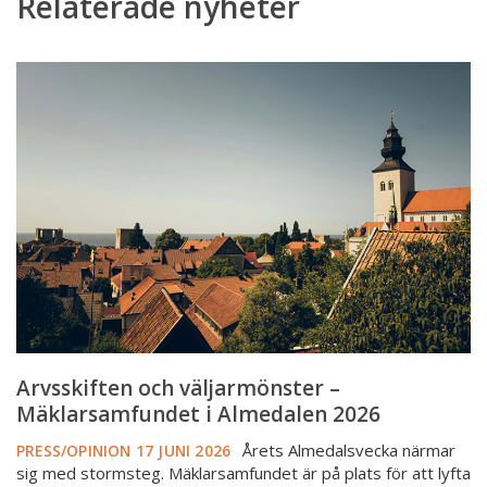
Relaterade nyheter
Arvsskiften
och
väljarmönster
–
Mäklarsamfundet
i
Almedalen
2026
Arvsskiften och väljarmönster –
Mäklarsamfundet i Almedalen 2026
Årets Almedalsvecka närmar
PRESS/OPINION
17 JUNI 2026
sig med stormsteg. Mäklarsamfundet är på plats för att lyfta