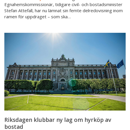
Egnahemskommissionär, tidigare civil- och bostadsminister
Stefan Attefall, har nu lämnat sin femte delredovisning inom
ramen för uppdraget – som ska…
Riksdagen
klubbar
ny
lag
om
hyrköp
av
bostad
Riksdagen klubbar ny lag om hyrköp av
bostad