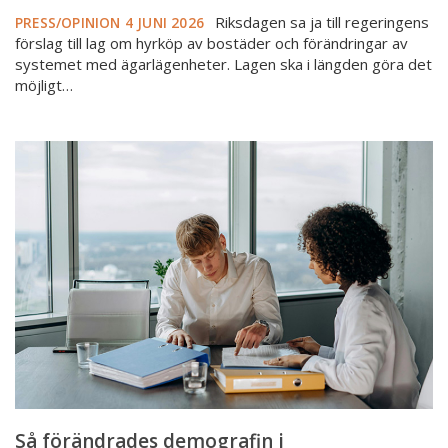
Riksdagen sa ja till regeringens
PRESS/OPINION
4 JUNI 2026
förslag till lag om hyrköp av bostäder och förändringar av
systemet med ägarlägenheter. Lagen ska i längden göra det
möjligt…
Så
förändrades
demografin
i
fastighetsmäklarbranschen
2025
Så förändrades demografin i