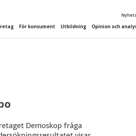
Top
Nyhets
öretag
För konsument
Utbildning
Opinion och analy
 bo
öretaget Demoskop fråga
ndersökningsresultatet visar