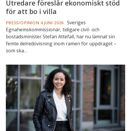
Utredare föreslår ekonomiskt stöd
för att bo i villa
Sveriges
PRESS/OPINION
4 JUNI 2026
Egnahemskommissionär, tidigare civil- och
bostadsminister Stefan Attefall, har nu lämnat sin
femte delredovisning inom ramen för uppdraget –
som ska…
Veckans
intervju:
OBOS
vill
sänka
trösklarna
till
den
ägda
marknaden