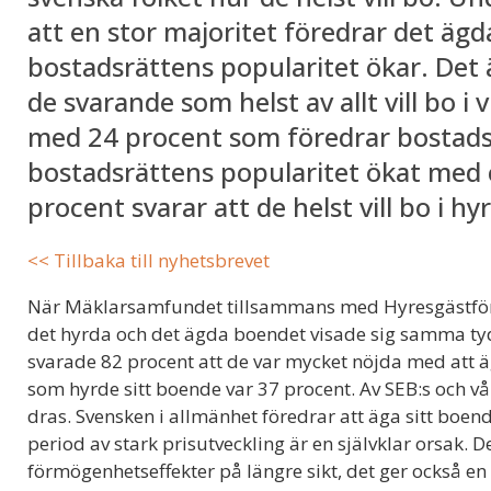
att en stor majoritet föredrar det äg
bostadsrättens popularitet ökar. Det 
de svarande som helst av allt vill bo i v
med 24 procent som föredrar bostadsrä
bostadsrättens popularitet ökat med 
procent svarar att de helst vill bo i hy
<< Tillbaka till nyhetsbrevet
När Mäklarsamfundet tillsammans med Hyresgästför
det hyrda och det ägda boendet visade sig samma ty
svarade 82 procent att de var mycket nöjda med att ä
som hyrde sitt boende var 37 procent. Av SEB:s och v
dras. Svensken i allmänhet föredrar att äga sitt boend
period av stark prisutveckling är en självklar orsak. 
förmögenhetseffekter på längre sikt, det ger också en