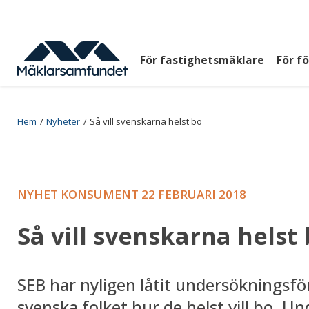
Hoppa
till
huvudinnehåll
För fastighetsmäklare
För f
Huvudmeny
top
Breadcrumb
Hem
Nyheter
Så vill svenskarna helst bo
NYHET KONSUMENT
22 FEBRUARI 2018
Så vill svenskarna helst
SEB har nyligen låtit undersökningsf
svenska folket hur de helst vill bo. U