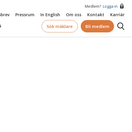
Medlem?
Logga in
brev
Pressrum
In English
Om oss
Kontakt
Karriär
Logga
s
Sök mäklare
Bli medlem
in