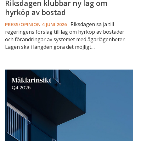
Riksdagen klubbar ny lag om
hyrköp av bostad
Riksdagen sa ja till
PRESS/OPINION
4 JUNI 2026
regeringens förslag till lag om hyrköp av bostäder
och förändringar av systemet med ägarlägenheter.
Lagen ska i längden göra det möjligt…
Mäklarna:
Köpare
håller
igen
och
säljare
håller
fast
vid
sina