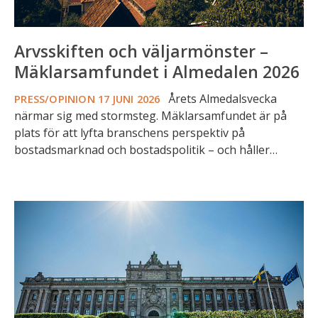
Arvsskiften och väljarmönster –
Mäklarsamfundet i Almedalen 2026
Årets Almedalsvecka
PRESS/OPINION
17 JUNI 2026
närmar sig med stormsteg. Mäklarsamfundet är på
plats för att lyfta branschens perspektiv på
bostadsmarknad och bostadspolitik – och håller…
Bostadsrätter
ska
registreras
i
ett
nationellt
register