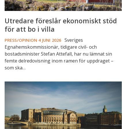
Utredare föreslår ekonomiskt stöd
för att bo i villa
Sveriges
PRESS/OPINION
4 JUNI 2026
Egnahemskommissionär, tidigare civil- och
bostadsminister Stefan Attefall, har nu lämnat sin
femte delredovisning inom ramen för uppdraget –
som ska…
Nya
bolåneregler
från
1
april