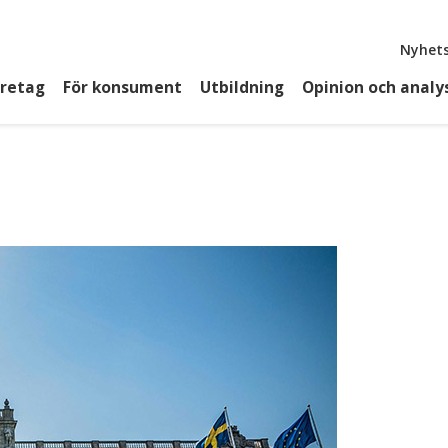
Top
Nyhets
öretag
För konsument
Utbildning
Opinion och analy