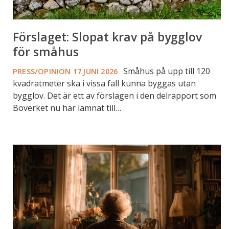
Förslaget: Slopat krav på bygglov
för småhus
Småhus på upp till 120
PRESS/OPINION
17 JUNI 2026
kvadratmeter ska i vissa fall kunna byggas utan
bygglov. Det är ett av förslagen i den delrapport som
Boverket nu har lämnat till…
Kristdemokraterna
går
till
val
på
att
avskaffa