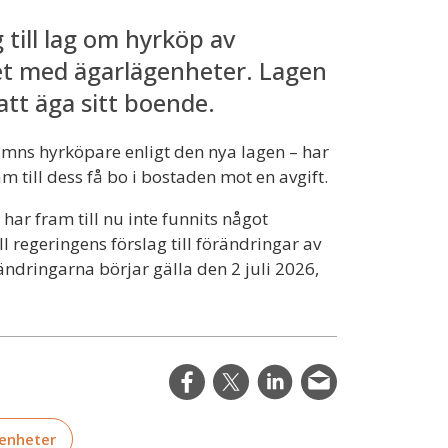
g till lag om hyrköp av
et med ägarlägenheter. Lagen
 att äga sitt boende.
ämns hyrköpare enligt den nya lagen – har
am till dess få bo i bostaden mot en avgift.
ar fram till nu inte funnits något
ll regeringens förslag till förändringar av
ndringarna börjar gälla den 2 juli 2026,
enheter