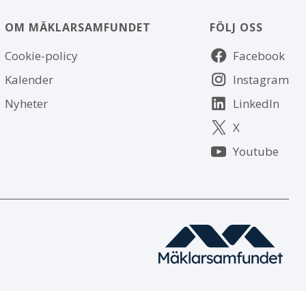
OM MÄKLARSAMFUNDET
FÖLJ OSS
Om
Följ
Cookie-policy
Facebook
webbplatsen
oss
Kalender
Instagram
Nyheter
LinkedIn
X
Youtube