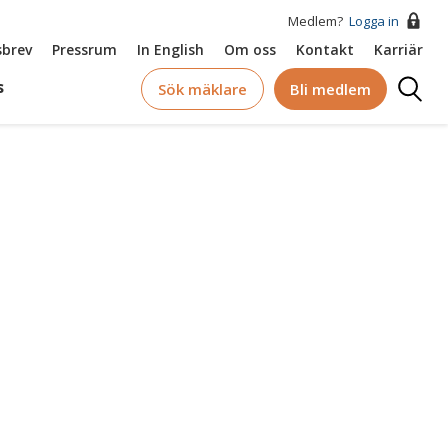
Medlem?
Logga in
brev
Pressrum
In English
Om oss
Kontakt
Karriär
Logga
s
Sök mäklare
Bli medlem
in