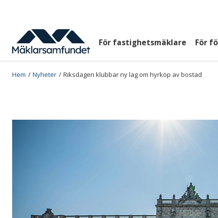
Hoppa
till
huvudinnehåll
För fastighetsmäklare
För f
Huvudmeny
top
Breadcrumb
Hem
Nyheter
Riksdagen klubbar ny lag om hyrköp av bostad