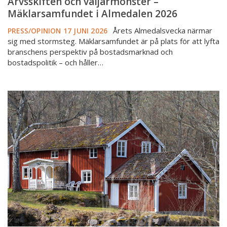
Arvsskiften och väljarmönster –
Mäklarsamfundet i Almedalen 2026
Årets Almedalsvecka närmar
PRESS/OPINION
17 JUNI 2026
sig med stormsteg. Mäklarsamfundet är på plats för att lyfta
branschens perspektiv på bostadsmarknad och
bostadspolitik – och håller…
Utredare
föreslår
ekonomiskt
stöd
för
att
bo
i
villa