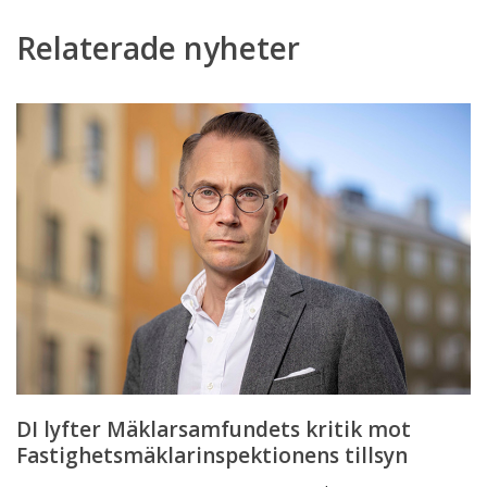
Relaterade nyheter
DI
lyfter
Mäklarsamfundets
kritik
mot
Fastighetsmäklarinspektionens
tillsyn
DI lyfter Mäklarsamfundets kritik mot
Fastighetsmäklarinspektionens tillsyn