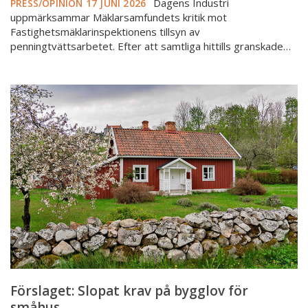
Dagens Industri
PRESS/OPINION
17 JUNI 2026
uppmärksammar Mäklarsamfundets kritik mot
Fastighetsmäklarinspektionens tillsyn av
penningtvättsarbetet. Efter att samtliga hittills granskade…
Förslaget:
Slopat
krav
på
bygglov
för
småhus
Förslaget: Slopat krav på bygglov för
småhus