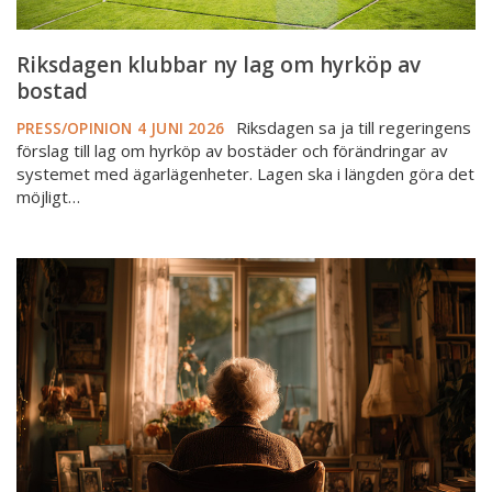
Riksdagen klubbar ny lag om hyrköp av
bostad
Riksdagen sa ja till regeringens
PRESS/OPINION
4 JUNI 2026
förslag till lag om hyrköp av bostäder och förändringar av
systemet med ägarlägenheter. Lagen ska i längden göra det
möjligt…
Kristdemokraterna
går
till
val
på
att
avskaffa
reavinstskatten