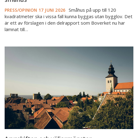
Småhus på upp till 120
PRESS/OPINION
17 JUNI 2026
kvadratmeter ska i vissa fall kunna byggas utan bygglov. Det
är ett av förslagen i den delrapport som Boverket nu har
lämnat till…
Arvsskiften
och
väljarmönster
–
Mäklarsamfundet
i
Almedalen
2026