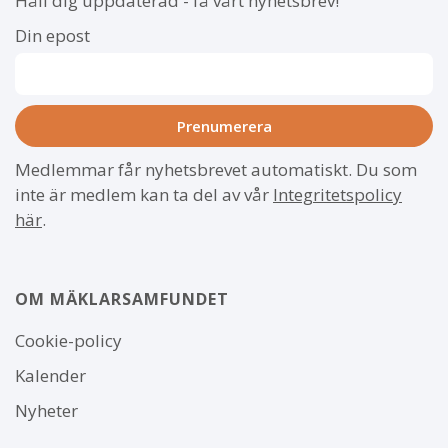
Håll dig uppdaterad - få vårt nyhetsbrev!
Din epost
Medlemmar får nyhetsbrevet automatiskt. Du som
inte är medlem kan ta del av vår
Integritetspolicy
här
.
OM MÄKLARSAMFUNDET
Om
Cookie-policy
webbplatsen
Kalender
Nyheter