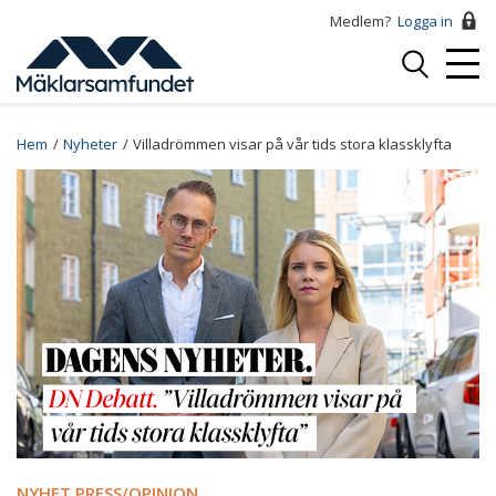
Hoppa
Medlem?
Logga in
till
Logga
huvudinnehåll
Mobi
in
Menu
Breadcrumb
Hem
Nyheter
Villadrömmen visar på vår tids stora klassklyfta
NYHET PRESS/OPINION