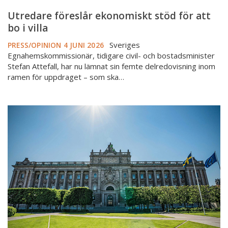
Utredare föreslår ekonomiskt stöd för att
bo i villa
Sveriges
PRESS/OPINION
4 JUNI 2026
Egnahemskommissionär, tidigare civil- och bostadsminister
Stefan Attefall, har nu lämnat sin femte delredovisning inom
ramen för uppdraget – som ska…
Riksdagen
klubbar
ny
lag
om
hyrköp
av
bostad