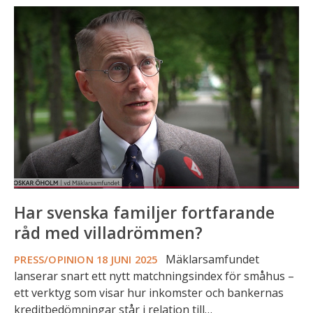
Har
svenska
familjer
fortfarande
råd
med
villadrömmen?
Har svenska familjer fortfarande
råd med villadrömmen?
Mäklarsamfundet
PRESS/OPINION
18 JUNI 2025
lanserar snart ett nytt matchningsindex för småhus –
ett verktyg som visar hur inkomster och bankernas
kreditbedömningar står i relation till…