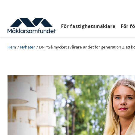
Hoppa
till
huvudinnehåll
För fastighetsmäklare
För f
Huvudmeny
top
Breadcrumb
Hem
Nyheter
DN: “Så mycket svårare är det för generation Z att 