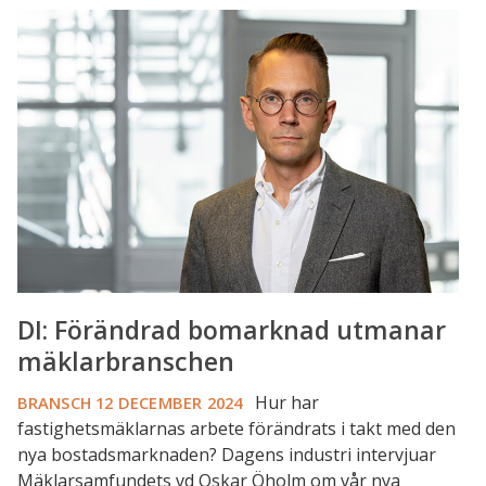
DI:
Förändrad
bomarknad
utmanar
mäklarbranschen
DI: Förändrad bomarknad utmanar
mäklarbranschen
Hur har
BRANSCH
12 DECEMBER 2024
fastighetsmäklarnas arbete förändrats i takt med den
nya bostadsmarknaden? Dagens industri intervjuar
Mäklarsamfundets vd Oskar Öholm om vår nya