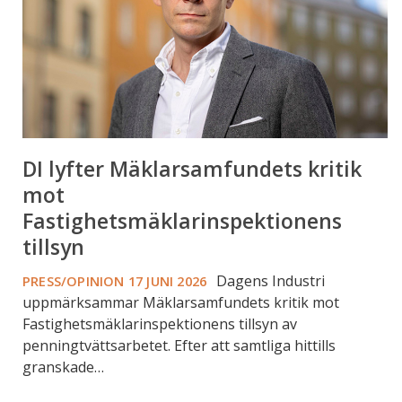
Fastighetsmäklarinspektionens
tillsyn
DI lyfter Mäklarsamfundets kritik
mot
Fastighetsmäklarinspektionens
tillsyn
Dagens Industri
PRESS/OPINION
17 JUNI 2026
uppmärksammar Mäklarsamfundets kritik mot
Fastighetsmäklarinspektionens tillsyn av
penningtvättsarbetet. Efter att samtliga hittills
granskade…