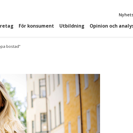
Top
Nyhets
öretag
För konsument
Utbildning
Opinion och analy
köpa bostad”