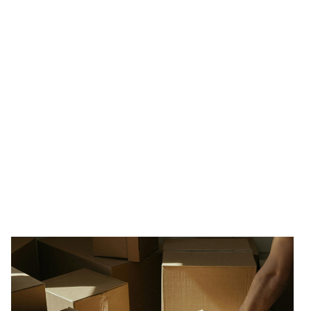
SCB:
Unga
storstadsbor
flyttar
hemifrån