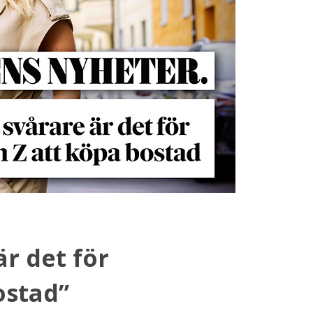
r det för
ostad”