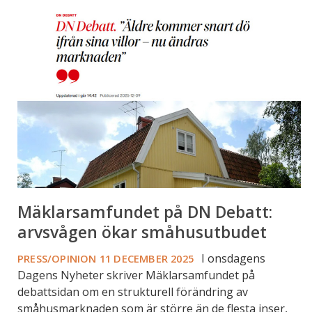
Mäklarsamfundet
på
DN
Debatt:
arvsvågen
ökar
småhusutbudet
Mäklarsamfundet på DN Debatt:
arvsvågen ökar småhusutbudet
I onsdagens
PRESS/OPINION
11 DECEMBER 2025
Dagens Nyheter skriver Mäklarsamfundet på
debattsidan om en strukturell förändring av
småhusmarknaden som är större än de flesta inser,