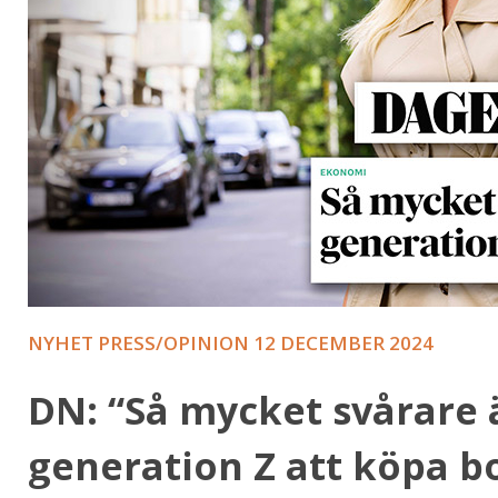
NYHET PRESS/OPINION
12 DECEMBER 2024
DN: “Så mycket svårare ä
generation Z att köpa b