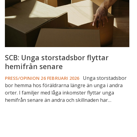
senare
SCB: Unga storstadsbor flyttar
hemifrån senare
Unga storstadsbor
PRESS/OPINION
26 FEBRUARI 2026
bor hemma hos föräldrarna längre än unga i andra
orter. I familjer med låga inkomster flyttar unga
hemifrån senare än andra och skillnaden har…