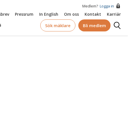
Medlem?
Logga in
brev
Pressrum
In English
Om oss
Kontakt
Karriär
Logga
s
Sök mäklare
Bli medlem
in