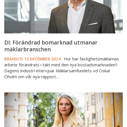
DI: Förändrad bomarknad utmanar
mäklarbranschen
Hur har fastighetsmäklarnas
BRANSCH
12 DECEMBER 2024
arbete förändrats i takt med den nya bostadsmarknaden?
Dagens industri intervjuar Mäklarsamfundets vd Oskar
Öholm om vår nya rapport…
DN:
“Så
mycket
svårare
är
det