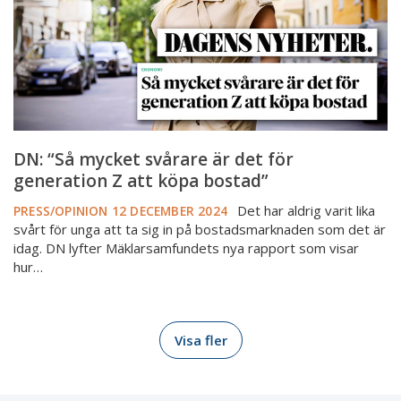
för
generation
Z
att
köpa
bostad”
DN: “Så mycket svårare är det för
generation Z att köpa bostad”
Det har aldrig varit lika
PRESS/OPINION
12 DECEMBER 2024
svårt för unga att ta sig in på bostadsmarknaden som det är
idag. DN lyfter Mäklarsamfundets nya rapport som visar
hur…
Visa fler