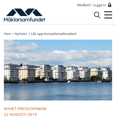
Hoppa
Medlem?
Logga in
till
Logga
huvudinnehåll
Mobi
in
Menu
Breadcrumb
Hem
Nyheter
Lås upp bostadsmarknaden!
NYHET PRESS/OPINION
22 AUGUSTI 2019