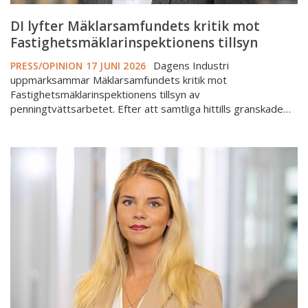
DI lyfter Mäklarsamfundets kritik mot
Fastighetsmäklarinspektionens tillsyn
Dagens Industri
PRESS/OPINION
17 JUNI 2026
uppmärksammar Mäklarsamfundets kritik mot
Fastighetsmäklarinspektionens tillsyn av
penningtvättsarbetet. Efter att samtliga hittills granskade…
Dagens
Nyheter
om
det
historiska
arvskiftet