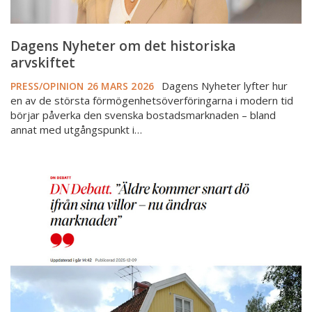
Dagens Nyheter om det historiska
arvskiftet
Dagens Nyheter lyfter hur
PRESS/OPINION
26 MARS 2026
en av de största förmögenhetsöverföringarna i modern tid
börjar påverka den svenska bostadsmarknaden – bland
annat med utgångspunkt i…
Mäklarsamfundet
på
DN
Debatt:
arvsvågen
ökar
småhusutbudet