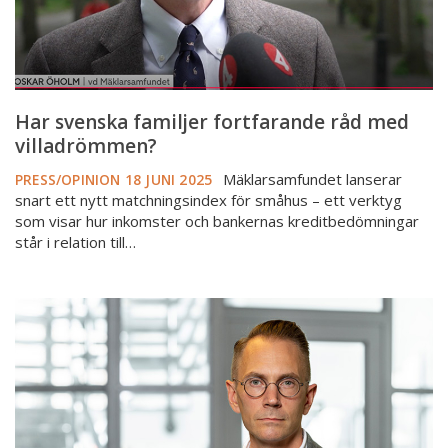
Har svenska familjer fortfarande råd med
villadrömmen?
Mäklarsamfundet lanserar
PRESS/OPINION
18 JUNI 2025
snart ett nytt matchningsindex för småhus – ett verktyg
som visar hur inkomster och bankernas kreditbedömningar
står i relation till…
DI:
Förändrad
bomarknad
utmanar
mäklarbranschen