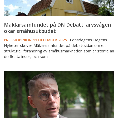
Mäklarsamfundet på DN Debatt: arvsvågen
ökar småhusutbudet
I onsdagens Dagens
PRESS/OPINION
11 DECEMBER 2025
Nyheter skriver Mäklarsamfundet på debattsidan om en
strukturell förändring av småhusmarknaden som är större än
de flesta inser, och som…
Har
svenska
familjer
fortfarande
råd
med
villadrömmen?