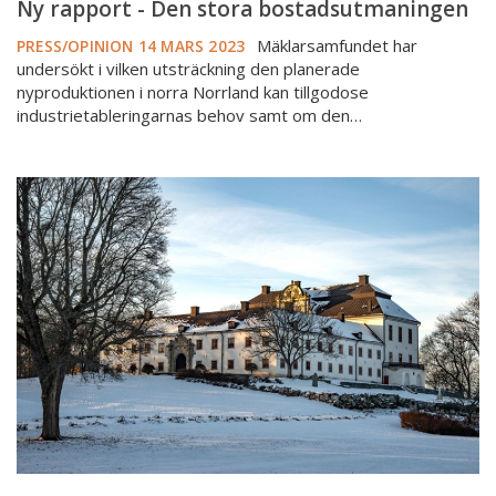
Ny rapport - Den stora bostadsutmaningen
Mäklarsamfundet har
PRESS/OPINION
14 MARS 2023
undersökt i vilken utsträckning den planerade
nyproduktionen i norra Norrland kan tillgodose
industrietableringarnas behov samt om den…
Dousa
vill
se
ett
”Tidö
2.0”
–
med
mer
bostadspolitik