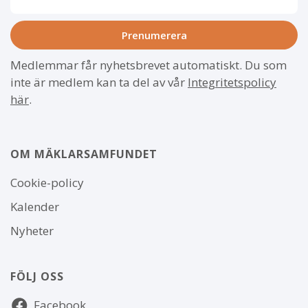
Medlemmar får nyhetsbrevet automatiskt. Du som
inte är medlem kan ta del av vår
Integritetspolicy
här
.
OM MÄKLARSAMFUNDET
Om
Cookie-policy
webbplatsen
Kalender
Nyheter
FÖLJ OSS
Följ
Facebook