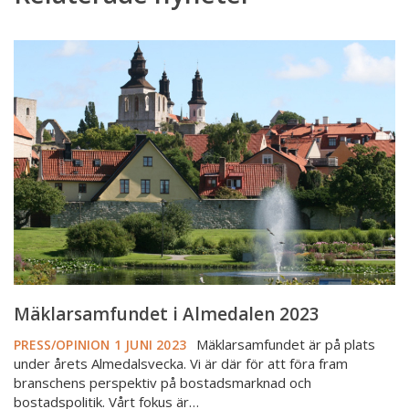
Mäklarsamfundet
i
Almedalen
2023
Mäklarsamfundet i Almedalen 2023
Mäklarsamfundet är på plats
PRESS/OPINION
1 JUNI 2023
under årets Almedalsvecka. Vi är där för att föra fram
branschens perspektiv på bostadsmarknad och
bostadspolitik. Vårt fokus är…