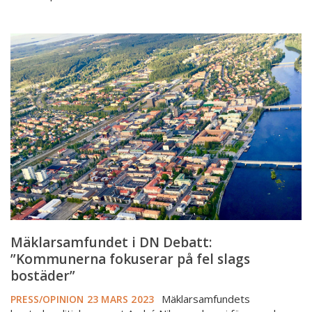
Mäklarsamfundet
i
DN
Debatt:
”Kommunerna
fokuserar
på
fel
slags
bostäder”
Mäklarsamfundet i DN Debatt:
”Kommunerna fokuserar på fel slags
bostäder”
Mäklarsamfundets
PRESS/OPINION
23 MARS 2023