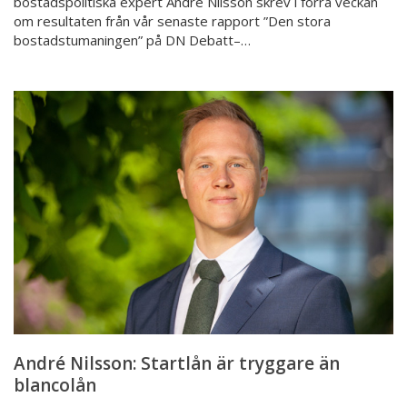
bostadspolitiska expert André Nilsson skrev i förra veckan
om resultaten från vår senaste rapport ”Den stora
bostadstumaningen” på DN Debatt–…
André
Nilsson:
Startlån
är
tryggare
än
blancolån
André Nilsson: Startlån är tryggare än
blancolån