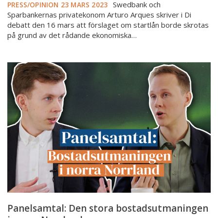
Swedbank och
PRESS/OPINION
23 MARS 2023
Sparbankernas privatekonom Arturo Arques skriver i Di
debatt den 16 mars att förslaget om startlån borde skrotas
på grund av det rådande ekonomiska…
Panelsamtal:
Den
stora
bostadsutmaningen
i
norra
Norrland
Panelsamtal: Den stora bostadsutmaningen