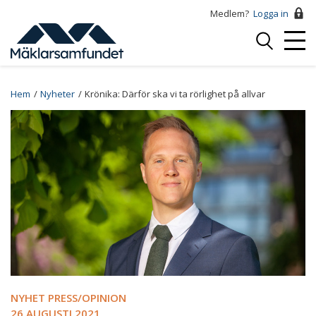
Hoppa
Medlem?
Logga in
till
Logga
huvudinnehåll
Mobi
in
Menu
Breadcrumb
Hem
Nyheter
Krönika: Därför ska vi ta rörlighet på allvar
NYHET PRESS/OPINION
26 AUGUSTI 2021