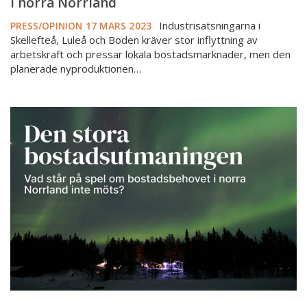
i norra Norrland
Industrisatsningarna i
PRESS/OPINION
17 MARS 2023
Skellefteå, Luleå och Boden kräver stor inflyttning av
arbetskraft och pressar lokala bostadsmarknader, men den
planerade nyproduktionen…
Ny
rapport
-
Den
stora
bostadsutmaningen