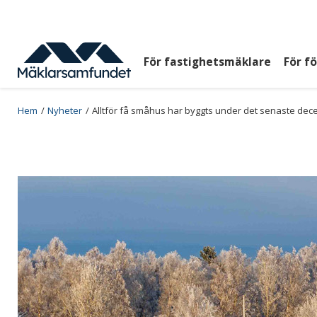
Hoppa
till
huvudinnehåll
För fastighetsmäklare
För f
Huvudmeny
top
Breadcrumb
Hem
Nyheter
Alltför få småhus har byggts under det senaste dec