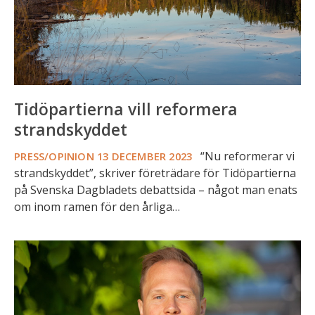
Tidöpartierna vill reformera
strandskyddet
“Nu reformerar vi
PRESS/OPINION
13 DECEMBER 2023
strandskyddet”, skriver företrädare för Tidöpartierna
på Svenska Dagbladets debattsida – något man enats
om inom ramen för den årliga…
André
Nilsson:
Startlån
är
tryggare