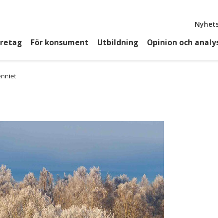
Top
Nyhets
öretag
För konsument
Utbildning
Opinion och analy
enniet