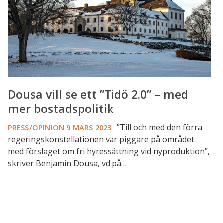
2.0”
–
med
mer
bostadspolitik
Dousa vill se ett ”Tidö 2.0” – med
mer bostadspolitik
”Till och med den förra
PRESS/OPINION
9 MARS 2023
regeringskonstellationen var piggare på området
med förslaget om fri hyressättning vid nyproduktion”,
skriver Benjamin Dousa, vd på…