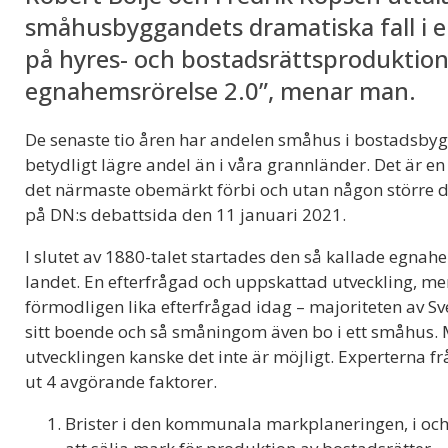
småhusbyggandets dramatiska fall i en
på hyres- och bostadsrättsproduktion
egnahemsrörelse 2.0”, menar man.
De senaste tio åren har andelen småhus i bostadsbygga
betydligt lägre andel än i våra grannländer. Det är 
det närmaste obemärkt förbi och utan någon större de
på DN:s debattsida den 11 januari 2021.
I slutet av 1880-talet startades den så kallade egnah
landet. En efterfrågad och uppskattad utveckling, m
förmodligen lika efterfrågad idag – majoriteten av Sv
sitt boende och så småningom även bo i ett småhus.
utvecklingen kanske det inte är möjligt. Experterna fr
ut 4 avgörande faktorer.
Brister i den kommunala markplaneringen, i oc