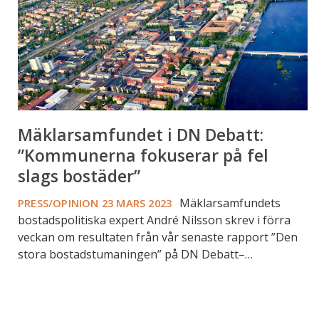
fokuserar
på
fel
slags
bostäder”
Mäklarsamfundet i DN Debatt:
”Kommunerna fokuserar på fel
slags bostäder”
Mäklarsamfundets
PRESS/OPINION
23 MARS 2023
bostadspolitiska expert André Nilsson skrev i förra
veckan om resultaten från vår senaste rapport ”Den
stora bostadstumaningen” på DN Debatt–…