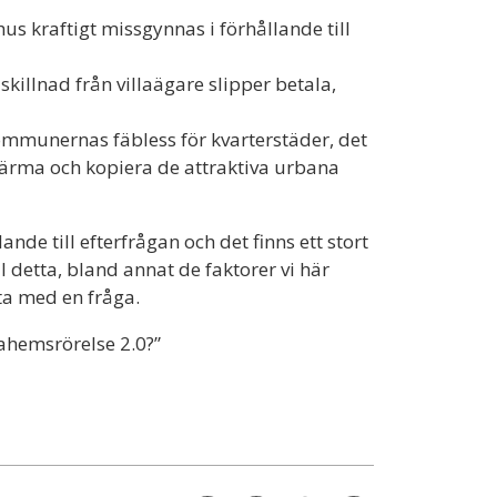
s kraftigt missgynnas i förhållande till
killnad från villaägare slipper betala,
kommunernas fäbless för kvarterstäder, det
härma och kopiera de attraktiva urbana
nde till efterfrågan och det finns ett stort
l detta, bland annat de faktorer vi här
uta med en fråga.
nahemsrörelse 2.0?”