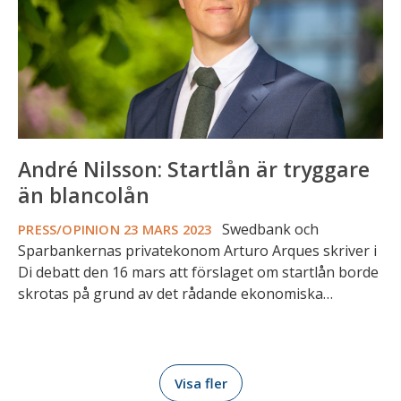
än
blancolån
André Nilsson: Startlån är tryggare
än blancolån
Swedbank och
PRESS/OPINION
23 MARS 2023
Sparbankernas privatekonom Arturo Arques skriver i
Di debatt den 16 mars att förslaget om startlån borde
skrotas på grund av det rådande ekonomiska…
Visa fler