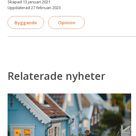
Skapad 13 januari 2021
Uppdaterad 27 februari 2023
Byggande
Opinion
Relaterade nyheter
Regeringen:
Förenkla
reglerna
för
bygglov