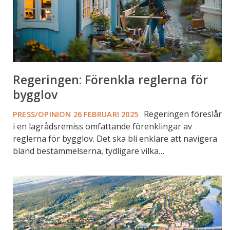
Regeringen: Förenkla reglerna för
bygglov
Regeringen föreslår
PRESS/OPINION
26 FEBRUARI 2025
i en lagrådsremiss omfattande förenklingar av
reglerna för bygglov. Det ska bli enklare att navigera
bland bestämmelserna, tydligare vilka…
Mäklarsamfundet
i
DN
Debatt:
”Kommunerna