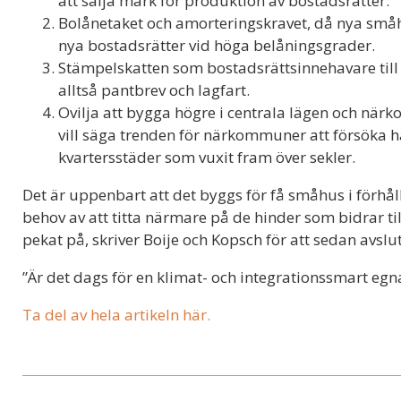
att sälja mark för produktion av bostadsrätter.
Bolånetaket och amorteringskravet, då nya småhu
nya bostadsrätter vid höga belåningsgrader.
Stämpelskatten som bostadsrättsinnehavare till s
alltså pantbrev och lagfart.
Ovilja att bygga högre i centrala lägen och när
vill säga trenden för närkommuner att försöka 
kvartersstäder som vuxit fram över sekler.
Det är uppenbart att det byggs för få småhus i förhålla
behov av att titta närmare på de hinder som bidrar til
pekat på, skriver Boije och Kopsch för att sedan avsl
”Är det dags för en klimat- och integrationssmart eg
Ta del av hela artikeln här.