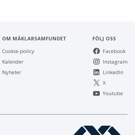
OM MÄKLARSAMFUNDET
FÖLJ OSS
Om
Följ
Cookie-policy
Facebook
webbplatsen
oss
Kalender
Instagram
Nyheter
LinkedIn
X
Youtube