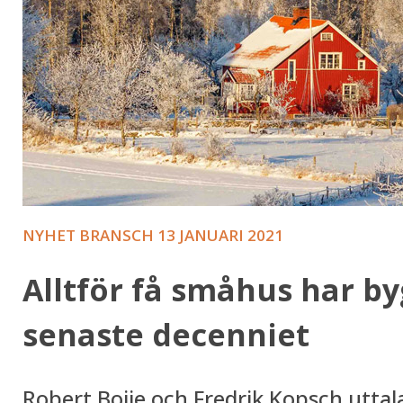
NYHET BRANSCH
13 JANUARI 2021
Alltför få småhus har b
senaste decenniet
Robert Boije och Fredrik Kopsch utta