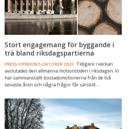
bland
riksdagspartierna
Stort engagemang för byggande i
trä bland riksdagspartierna
Tidigare i veckan
PRESS/OPINION
5 OKTOBER 2023
avslutades den allmänna motionstiden i riksdagen. Vi
har sammanställt bostadsmotionerna från de två
senaste åren och några frågor får särskilt…
Dousa
vill
se
ett
”Tidö