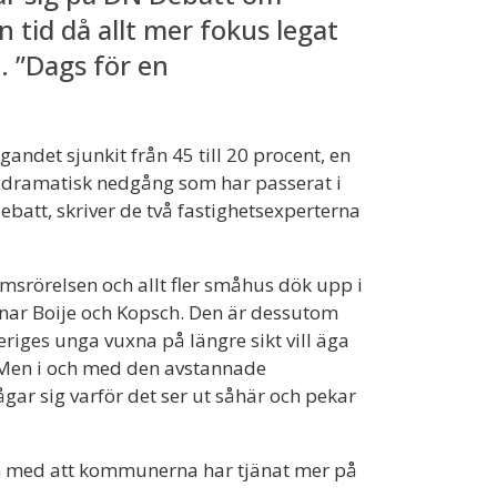
 tid då allt mer fokus legat
. ”Dags för en
ndet sjunkit från 45 till 20 procent, en
en dramatisk nedgång som har passerat i
batt, skriver de två fastighetsexperterna
emsrörelsen och allt fler småhus dök upp i
enar Boije och Kopsch. Den är dessutom
eriges unga vuxna på längre sikt vill äga
 Men i och med den avstannade
ågar sig varför det ser ut såhär och pekar
h med att kommunerna har tjänat mer på