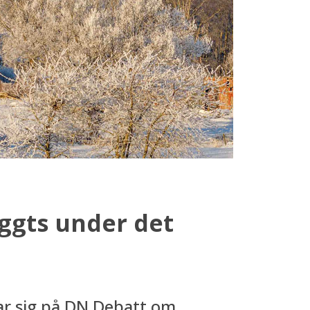
yggts under det
lar sig på DN Debatt om