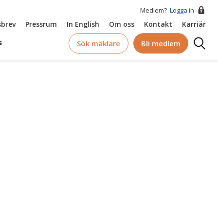
Medlem?
Logga in
brev
Pressrum
In English
Om oss
Kontakt
Karriär
Logga
s
Sök mäklare
Bli medlem
in