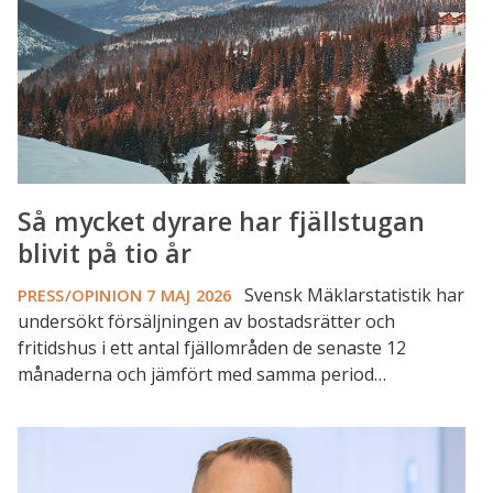
blivit
på
tio
år
Så mycket dyrare har fjällstugan
blivit på tio år
Svensk Mäklarstatistik har
PRESS/OPINION
7 MAJ 2026
undersökt försäljningen av bostadsrätter och
fritidshus i ett antal fjällområden de senaste 12
månaderna och jämfört med samma period…
Små
prisrörelser
på