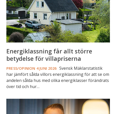
för
villapriserna
Energiklassning får allt större
betydelse för villapriserna
Svensk Mäklarstatistik
PRESS/OPINION
4 JUNI 2026
har jämfört sålda villors energiklassning för att se om
andelen sålda hus med olika energiklasser förändrats
över tid och hur…
Ökande
priser
på