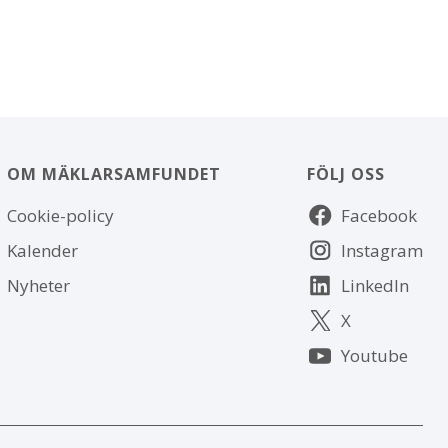
OM MÄKLARSAMFUNDET
FÖLJ OSS
Om
Följ
Cookie-policy
Facebook
webbplatsen
oss
Kalender
Instagram
Nyheter
LinkedIn
X
Youtube