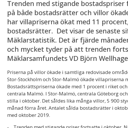
Trenden med stigande bostadspriser fo
på både bostadsrätter och villor ökad
har villapriserna ökat med 11 procent
bostadsrätter. Det visar de senaste s
Mäklarstatistik. Det är fjärde månade
och mycket tyder på att trenden for
Mäklarsamfundets VD Björn Wellhage
Priserna på villor ökade i samtliga redovisade områden
Stor-Stockholm och Stor-Malmö ökade villapriserna m
Bostadsrättspriserna ökade med 1 procent i riket och
centrala Malmö. I Stor-Malmö, centrala Göteborg oc
stilla i oktober. Det såldes lika många villor, 5 900
månad förra året. Antalet sålda bostadsrätter i oktob
med oktober 2019.
- Trenden med stigande priser fortsatte i oktober. 