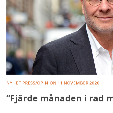
NYHET PRESS/OPINION
11 NOVEMBER 2020
”Fjärde månaden i rad m