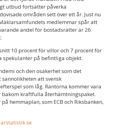
gt utbud fortsätter påverka
dovisade områden sett över ett år. Just nu
 av Mäklarsamfundets medlemmar spår att
varande andel för bostadsrätter är 26
t.
itt 10 procent för villor och 7 procent för
a spekulanter på befintliga objekt.
ndemi och den osäkerhet som det
sannolikheten att svensk
efterspel som låg. Räntorna kommer vara
r bakom kraftfulla återhämtningspaket.
er på hemmaplan, som ECB och Riksbanken,
rstatistik.se