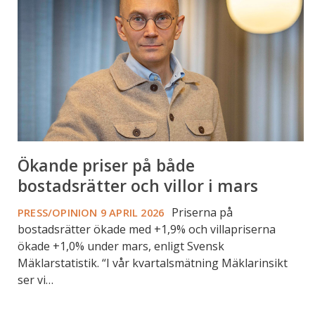
både
bostadsrätter
och
villor
i
mars
Ökande priser på både
bostadsrätter och villor i mars
Priserna på
PRESS/OPINION
9 APRIL 2026
bostadsrätter ökade med +1,9% och villapriserna
ökade +1,0% under mars, enligt Svensk
Mäklarstatistik. “I vår kvartalsmätning Mäklarinsikt
ser vi…