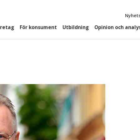
Top
Nyhets
öretag
För konsument
Utbildning
Opinion och analy