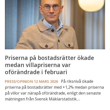
ökade
medan
villapriserna
var
oförändrade
i
februari
Priserna på bostadsrätter ökade
medan villapriserna var
oförändrade i februari
På riksnivå ökade
PRESS/OPINION
12 MARS 2026
priserna på bostadsrätter med +1,2% medan priserna
på villor var närapå oförändrade, enligt den senaste
mätningen från Svensk Mäklarstatistik.…