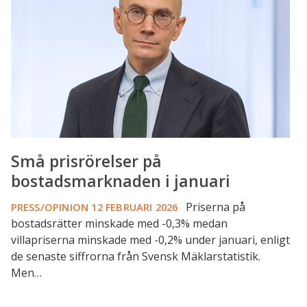
bostadsmarknaden
i
januari
Små prisrörelser på
bostadsmarknaden i januari
Priserna på
PRESS/OPINION
12 FEBRUARI 2026
bostadsrätter minskade med -0,3% medan
villapriserna minskade med -0,2% under januari, enligt
de senaste siffrorna från Svensk Mäklarstatistik.
Men…