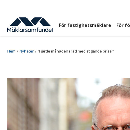
Hoppa
till
huvudinnehåll
För fastighetsmäklare
För f
Huvudmeny
top
Breadcrumb
Hem
Nyheter
”Fjärde månaden i rad med stigande priser”