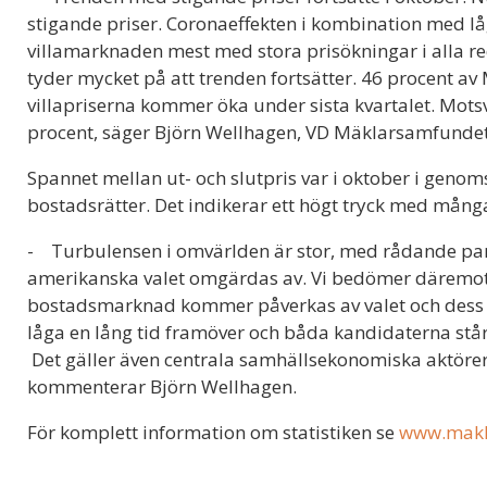
stigande priser. Coronaeffekten i kombination med lå
villamarknaden mest med stora prisökningar i alla re
tyder mycket på att trenden fortsätter. 46 procent
villapriserna kommer öka under sista kvartalet. Mots
procent, säger Björn Wellhagen, VD Mäklarsamfunde
Spannet mellan ut- och slutpris var i oktober i genomsn
bostadsrätter. Det indikerar ett högt tryck med mång
- Turbulensen i omvärlden är stor, med rådande pa
amerikanska valet omgärdas av. Vi bedömer däremot 
bostadsmarknad kommer påverkas av valet och dess 
låga en lång tid framöver och båda kandidaterna stå
Det gäller även centrala samhällsekonomiska aktör
kommenterar Björn Wellhagen.
För komplett information om statistiken se
www.makla