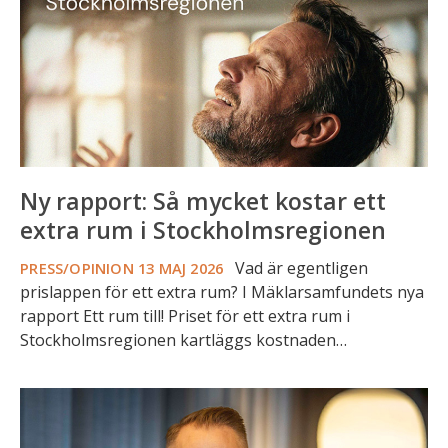
ett
extra
rum
i
Stockholmsregionen
Ny rapport: Så mycket kostar ett
extra rum i Stockholmsregionen
Vad är egentligen
PRESS/OPINION
13 MAJ 2026
prislappen för ett extra rum? I Mäklarsamfundets nya
rapport Ett rum till! Priset för ett extra rum i
Stockholmsregionen kartläggs kostnaden…
Priserna
på
bostadsrätter