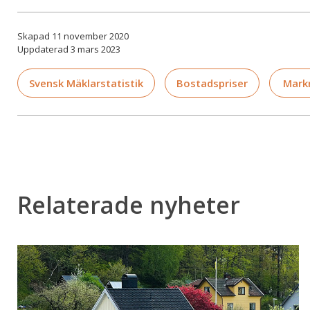
Skapad 11 november 2020
Uppdaterad 3 mars 2023
Svensk Mäklarstatistik
Bostadspriser
Mark
Relaterade nyheter
Energiklassning
får
allt
större
betydelse