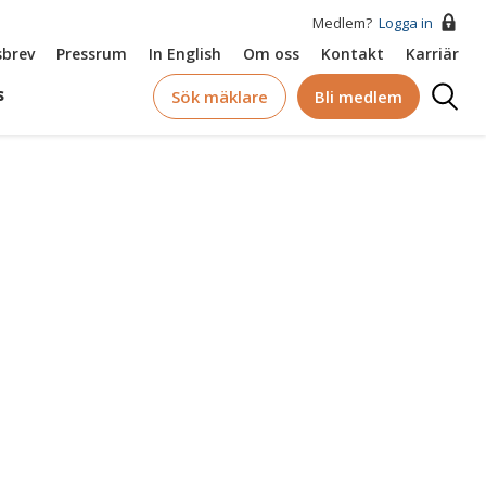
Medlem?
Logga in
brev
Pressrum
In English
Om oss
Kontakt
Karriär
Logga
s
Sök mäklare
Bli medlem
in