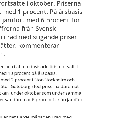
rtsatte i oktober. Priserna
e med 1 procent. På årsbasis
, jämfört med 6 procent för
iffrorna från Svensk
n i rad med stigande priser
tsätter, kommenterar
n.
 och i alla redovisade tidsintervall. I
ed 13 procent på årsbasis.
 med 2 procent i Stor-Stockholm och
h Stor-Göteborg stod priserna däremot
 stycken, under oktober som under samma
er var däremot 6 procent fler än jämfört
Nu är det fjärde månaden i rad med