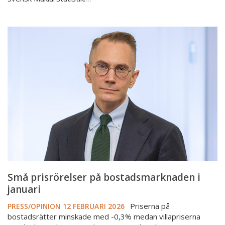
Små
prisrörelser
på
bostadsmarknaden
i
januari
Små prisrörelser på bostadsmarknaden i
januari
Priserna på
PRESS/OPINION
12 FEBRUARI 2026
bostadsrätter minskade med -0,3% medan villapriserna