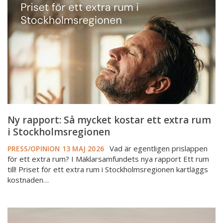
mycket
kostar
ett
extra
rum
i
Stockholmsregionen
Ny rapport: Så mycket kostar ett extra rum
i Stockholmsregionen
Vad är egentligen prislappen
PRESS/OPINION
13 MAJ 2026
för ett extra rum? I Mäklarsamfundets nya rapport Ett rum
till! Priset för ett extra rum i Stockholmsregionen kartläggs
kostnaden…
Så
mycket