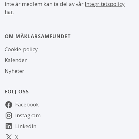
inte är medlem kan ta del av vår
Integritetspolicy
här
.
OM MÄKLARSAMFUNDET
Om
Cookie-policy
webbplatsen
Kalender
Nyheter
FÖLJ OSS
Följ
Facebook
oss
Instagram
LinkedIn
X