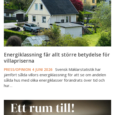
betydelse
för
villapriserna
Energiklassning får allt större betydelse för
villapriserna
Svensk Mäklarstatistik har
PRESS/OPINION
4 JUNI 2026
jämfört sålda villors energiklassning för att se om andelen
sålda hus med olika energiklasser förändrats över tid och
hur…
Ny
rapport:
Så