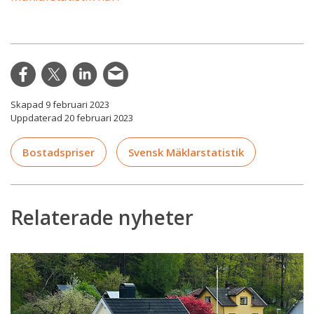
Skapad 9 februari 2023
Uppdaterad 20 februari 2023
Bostadspriser
Svensk Mäklarstatistik
Relaterade nyheter
Energiklassning
får
allt
större