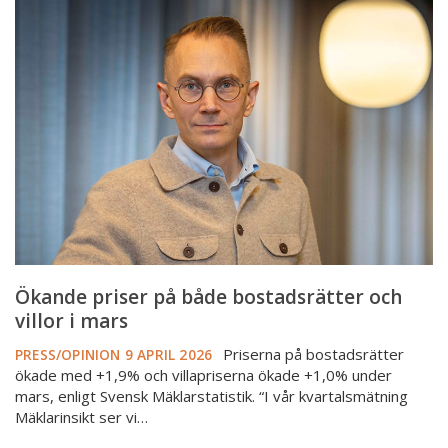
priser
på
både
bostadsrätter
och
villor
i
mars
Ökande priser på både bostadsrätter och
villor i mars
Priserna på bostadsrätter
PRESS/OPINION
9 APRIL 2026
ökade med +1,9% och villapriserna ökade +1,0% under
mars, enligt Svensk Mäklarstatistik. “I vår kvartalsmätning
Mäklarinsikt ser vi…