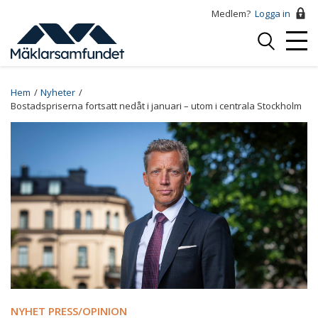
Hoppa
Medlem?
Logga in
till
Logga
huvudinnehåll
Mobi
in
Menu
Breadcrumb
Hem
Nyheter
Bostadspriserna fortsatt nedåt i januari – utom i centrala Stockholm
NYHET PRESS/OPINION