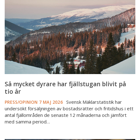
dyrare
har
fjällstugan
blivit
på
tio
år
Så mycket dyrare har fjällstugan blivit på
tio år
Svensk Mäklarstatistik har
PRESS/OPINION
7 MAJ 2026
undersökt försäljningen av bostadsrätter och fritidshus i ett
antal fjällområden de senaste 12 månaderna och jämfört
med samma period…
Ökande